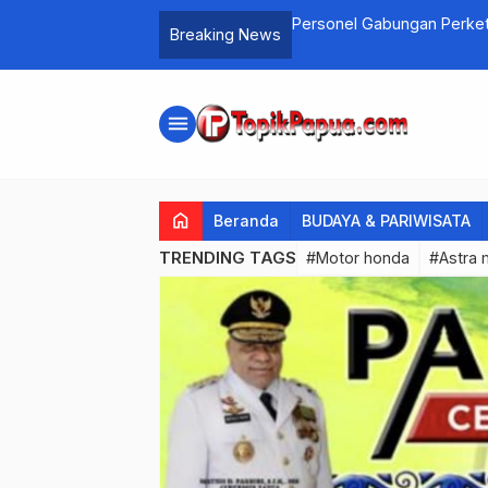
 Olah TKP Pembakaran Pesawat Susi Air
Personel Gabungan Perket
Breaking News
menu
home
Beranda
BUDAYA & PARIWISATA
TRENDING TAGS
#Motor honda
#Astra 