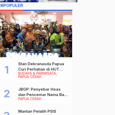
ERPOPULER
Stan Dekranasda Papua
Curi Perhatian di HUT
BUDAYA & PARIWISATA
Dekranas 2026, Ibu
PAPUA CERAH
Wapres RI Betah
Menikmati Karya Perajin
JBGP: Penyebar Hoax
dan Pencemar Nama Baik
PAPUA CERAH
Gubernur Papua Siap
Berhadapan dengan
Hukum!
Mantan Pelatih PSIS