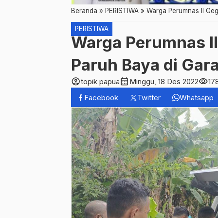
Beranda
»
PERISTIWA
»
Warga Perumnas II Geg
PERISTIWA
Warga Perumnas II
Paruh Baya di Gar
account_circle
calendar_month
visibility
topik papua
Minggu, 18 Des 2022
17
Facebook
Twitter
Whatsapp