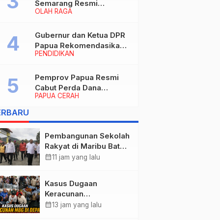
Semarang Resmi
OLAH RAGA
Nakhodahi Persipura
Jayapura
Gubernur dan Ketua DPR
Papua Rekomendasikan
PENDIDIKAN
Ade Yamin Jabat Rektor
IAIN Fattahul Muluk Papua
periode 2026–2030
Pemprov Papua Resmi
Cabut Perda Dana
PAPUA CERAH
Cadangan, Dialihkan
untuk Percepat
ERBARU
Pembangunan dan
Layanan Publik
Pembangunan Sekolah
Rakyat di Maribu Batal,
Dipindahkan ke Muara
calendar_month
11 jam yang lalu
Tami, Ini Sebabnya
Kasus Dugaan
Keracunan
MBG: Wamengadri
calendar_month
13 jam yang lalu
Kunjungi SPPG