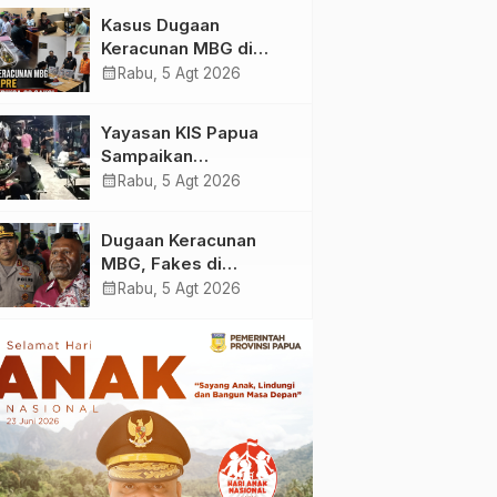
Yayasan KIS Papua, Ini
Kasus Dugaan
yang Ditemukan
Keracunan MBG di
Kabupaten Jayapura,
calendar_month
Rabu, 5 Agt 2026
Polisi Periksa 30 Orang
Saksi
Yayasan KIS Papua
Sampaikan
Permohonan Maaf dan
calendar_month
Rabu, 5 Agt 2026
Siap Tanggung Biaya
Korban Dugaan
Dugaan Keracunan
Keracunan MBG di
MBG, Fakes di
Depapre
Kabupaten Jayapura
calendar_month
Rabu, 5 Agt 2026
‘Kewalahan’ Layani
Ratusan Korban