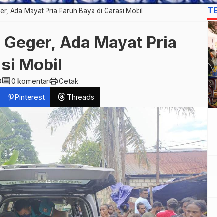
T
er, Ada Mayat Pria Paruh Baya di Garasi Mobil
 Geger, Ada Mayat Pria
asi Mobil
comment
print
8
0 komentar
Cetak
Pinterest
Threads