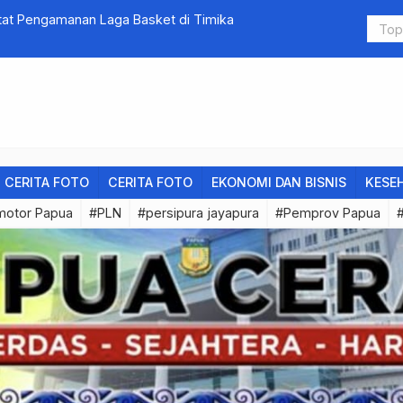
at Pengamanan Laga Basket di Timika
Legal Kasi
CERITA FOTO
CERITA FOTO
EKONOMI DAN BISNIS
KESE
motor Papua
#PLN
#persipura jayapura
#Pemprov Papua