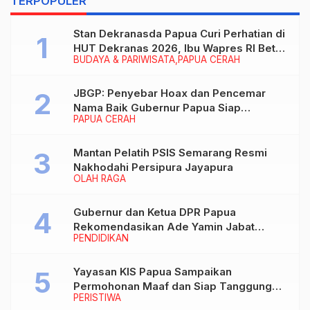
TERPOPULER
Stan Dekranasda Papua Curi Perhatian di
HUT Dekranas 2026, Ibu Wapres RI Betah
BUDAYA & PARIWISATA
PAPUA CERAH
Menikmati Karya Perajin
JBGP: Penyebar Hoax dan Pencemar
Nama Baik Gubernur Papua Siap
PAPUA CERAH
Berhadapan dengan Hukum!
Mantan Pelatih PSIS Semarang Resmi
Nakhodahi Persipura Jayapura
OLAH RAGA
Gubernur dan Ketua DPR Papua
Rekomendasikan Ade Yamin Jabat
PENDIDIKAN
Rektor IAIN Fattahul Muluk Papua
periode 2026–2030
Yayasan KIS Papua Sampaikan
Permohonan Maaf dan Siap Tanggung
PERISTIWA
Biaya Korban Dugaan Keracunan MBG di