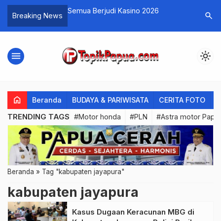
 AHM Teken
Semua Berjudi Kasino 2026
Astra Mo
search
Breaking News
 Negeri 2 Nabire
Ramadhan
menu
light_mode
home
Beranda
BUDAYA & PARIWISATA
CERITA FOTO
C
TRENDING TAGS
#Motor honda
#PLN
#Astra motor Papu
Beranda
»
Tag "kabupaten jayapura"
kabupaten jayapura
Kasus Dugaan Keracunan MBG di