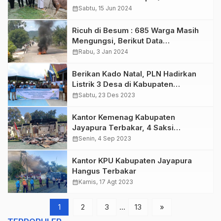
Kabupaten Jayapura
calendar_month
Sabtu, 15 Jun 2024
Ricuh di Besum : 685 Warga Masih
Mengungsi, Berikut Data
Kerusakannya
calendar_month
Rabu, 3 Jan 2024
Berikan Kado Natal, PLN Hadirkan
Listrik 3 Desa di Kabupaten
Jayapura
calendar_month
Sabtu, 23 Des 2023
Kantor Kemenag Kabupaten
Jayapura Terbakar, 4 Saksi
Diperiksa
calendar_month
Senin, 4 Sep 2023
Kantor KPU Kabupaten Jayapura
Hangus Terbakar
calendar_month
Kamis, 17 Agt 2023
1
2
3
…
13
»