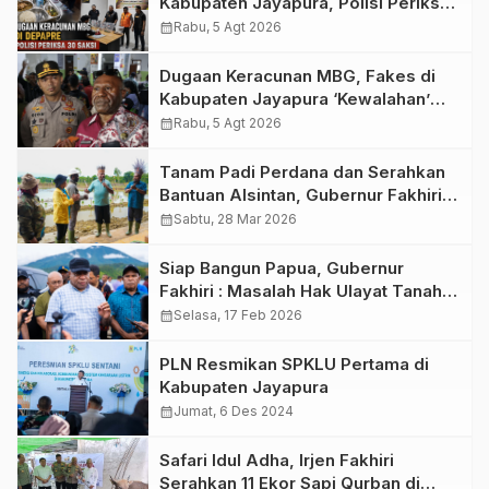
Kabupaten Jayapura, Polisi Periksa
30 Orang Saksi
calendar_month
Rabu, 5 Agt 2026
Dugaan Keracunan MBG, Fakes di
Kabupaten Jayapura ‘Kewalahan’
Layani Ratusan Korban
calendar_month
Rabu, 5 Agt 2026
Tanam Padi Perdana dan Serahkan
Bantuan Alsintan, Gubernur Fakhiri:
Petani Papua Harus Merdeka!
calendar_month
Sabtu, 28 Mar 2026
Siap Bangun Papua, Gubernur
Fakhiri : Masalah Hak Ulayat Tanah
Jangan jadi Penghambat!
calendar_month
Selasa, 17 Feb 2026
PLN Resmikan SPKLU Pertama di
Kabupaten Jayapura
calendar_month
Jumat, 6 Des 2024
Safari Idul Adha, Irjen Fakhiri
Serahkan 11 Ekor Sapi Qurban di