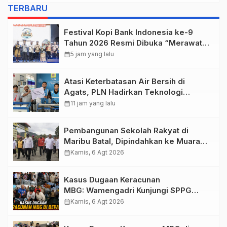
Depapre
TERBARU
Festival Kopi Bank Indonesia ke-9
Tahun 2026 Resmi Dibuka “Merawat
Warisan, Membangun Masa Depan
calendar_month
5 jam yang lalu
Papua”
Atasi Keterbatasan Air Bersih di
Agats, PLN Hadirkan Teknologi
Desalinasi untuk Masjid Saiful Al-
calendar_month
11 jam yang lalu
Bukhori dan Warga Sekitar
Pembangunan Sekolah Rakyat di
Maribu Batal, Dipindahkan ke Muara
Tami, Ini Sebabnya
calendar_month
Kamis, 6 Agt 2026
Kasus Dugaan Keracunan
MBG: Wamengadri Kunjungi SPPG
Yayasan KIS Papua, Ini yang
calendar_month
Kamis, 6 Agt 2026
Ditemukan