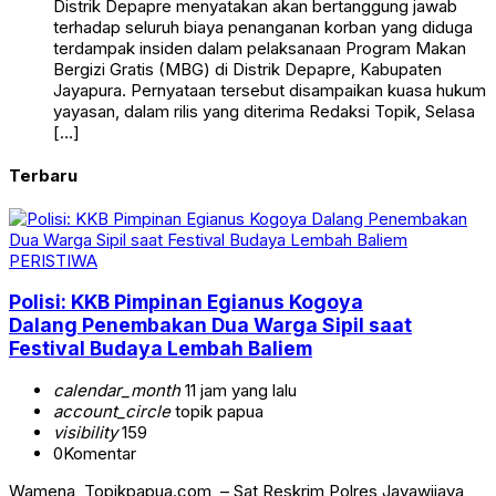
Distrik Depapre menyatakan akan bertanggung jawab
terhadap seluruh biaya penanganan korban yang diduga
terdampak insiden dalam pelaksanaan Program Makan
Bergizi Gratis (MBG) di Distrik Depapre, Kabupaten
Jayapura. Pernyataan tersebut disampaikan kuasa hukum
yayasan, dalam rilis yang diterima Redaksi Topik, Selasa
[…]
Terbaru
PERISTIWA
Polisi: KKB Pimpinan Egianus Kogoya
Dalang Penembakan Dua Warga Sipil saat
Festival Budaya Lembah Baliem
calendar_month
11 jam yang lalu
account_circle
topik papua
visibility
159
0
Komentar
Wamena, Topikpapua.com, – Sat Reskrim Polres Jayawijaya