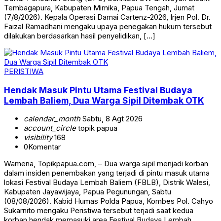
Tembagapura, Kabupaten Mimika, Papua Tengah, Jumat
(7/8/2026). Kepala Operasi Damai Cartenz-2026, Irjen Pol. Dr.
Faizal Ramadhani mengaku upaya penegakan hukum tersebut
dilakukan berdasarkan hasil penyelidikan, […]
PERISTIWA
Hendak Masuk Pintu Utama Festival Budaya
Lembah Baliem, Dua Warga Sipil Ditembak OTK
calendar_month
Sabtu, 8 Agt 2026
account_circle
topik papua
visibility
168
0
Komentar
Wamena, Topikpapua.com, – Dua warga sipil menjadi korban
dalam insiden penembakan yang terjadi di pintu masuk utama
lokasi Festival Budaya Lembah Baliem (FBLB), Distrik Walesi,
Kabupaten Jayawijaya, Papua Pegunungan, Sabtu
(08/08/2026). Kabid Humas Polda Papua, Kombes Pol. Cahyo
Sukarnito mengaku Peristiwa tersebut terjadi saat kedua
korban hendak memasuki area Festival Budaya Lembah