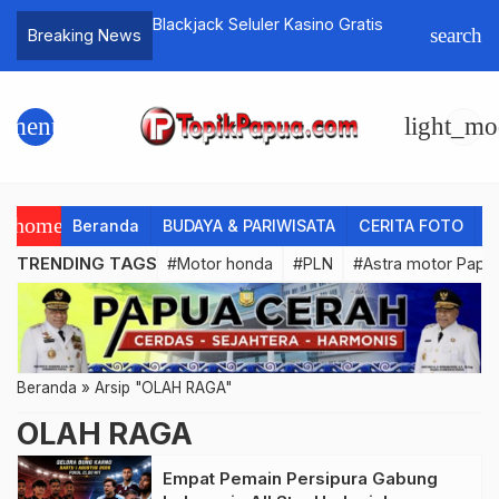
an Hilang,
Blackjack Seluler Kasino Gratis
Cegah St
search
Breaking News
Speedboat DPR Papua Ditemukan
Gelar Dikl
menu
light_mo
home
Beranda
BUDAYA & PARIWISATA
CERITA FOTO
C
TRENDING TAGS
#Motor honda
#PLN
#Astra motor Papu
Beranda
»
Arsip "OLAH RAGA"
OLAH RAGA
Empat Pemain Persipura Gabung