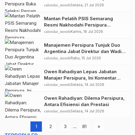
Tanggalnya
calendar_month
Selasa, 21 Jul 2026
Mantan Pelatih PSIS Semarang
Resmi Nakhodahi Persipura
Jayapura
calendar_month
Kamis, 16 Jul 2026
Manajemen Persipura Tunjuk Duo
Argentina Jabat Direktur dan Wadir
Teknis Sepakbola
calendar_month
Rabu, 15 Jul 2026
Owen Rahadiyan Lepas Jabatan
Manajer Persipura, Ini Komentar
BTM
calendar_month
Selasa, 14 Jul 2026
Owen Rahadiyan: Dilema Persipura,
Antara Efisiensi dan Prestasi
calendar_month
Selasa, 14 Jul 2026
1
2
3
…
81
»