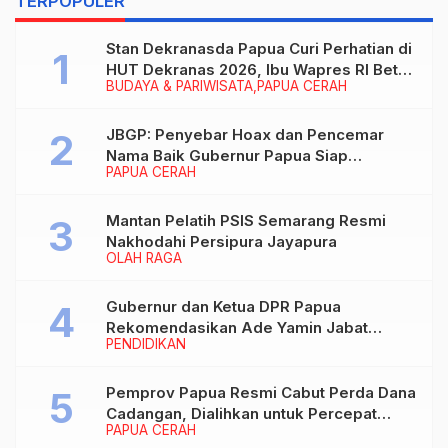
TERPOPULER
Stan Dekranasda Papua Curi Perhatian di
HUT Dekranas 2026, Ibu Wapres RI Betah
BUDAYA & PARIWISATA
PAPUA CERAH
Menikmati Karya Perajin
JBGP: Penyebar Hoax dan Pencemar
Nama Baik Gubernur Papua Siap
PAPUA CERAH
Berhadapan dengan Hukum!
Mantan Pelatih PSIS Semarang Resmi
Nakhodahi Persipura Jayapura
OLAH RAGA
Gubernur dan Ketua DPR Papua
Rekomendasikan Ade Yamin Jabat
PENDIDIKAN
Rektor IAIN Fattahul Muluk Papua
periode 2026–2030
Pemprov Papua Resmi Cabut Perda Dana
Cadangan, Dialihkan untuk Percepat
PAPUA CERAH
Pembangunan dan Layanan Publik