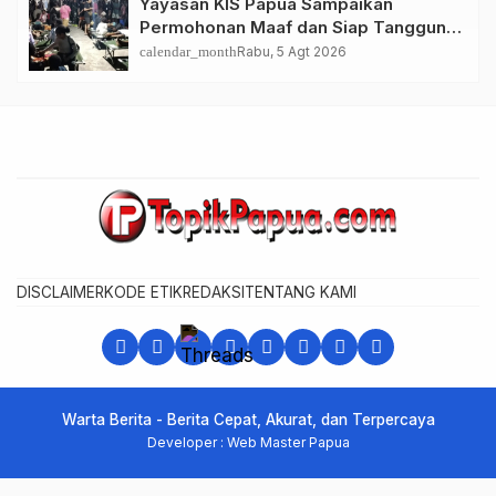
Yayasan KIS Papua Sampaikan
Permohonan Maaf dan Siap Tanggung
Biaya Korban Dugaan Keracunan MBG
calendar_month
Rabu, 5 Agt 2026
di Depapre
DISCLAIMER
KODE ETIK
REDAKSI
TENTANG KAMI
Warta Berita - Berita Cepat, Akurat, dan Terpercaya
Developer : Web Master Papua