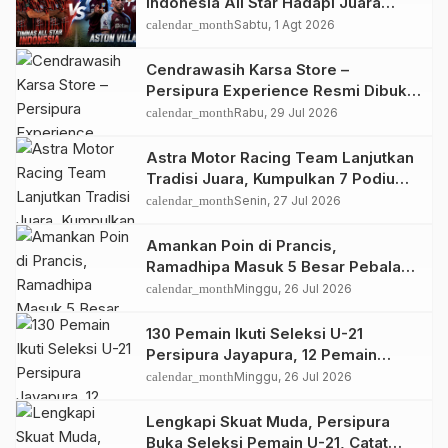
Indonesia All Star Hadapi Juara
UEFA Europa League
calendar_month
Sabtu, 1 Agt 2026
Cendrawasih Karsa Store –
Persipura Experience Resmi Dibuka
di Bandara Sentani
calendar_month
Rabu, 29 Jul 2026
Astra Motor Racing Team Lanjutkan
Tradisi Juara, Kumpulkan 7 Podium
di Mandalika Racing Series Putaran
calendar_month
Senin, 27 Jul 2026
ke 3
Amankan Poin di Prancis,
Ramadhipa Masuk 5 Besar Pebalap
Terkencang paruh Musim
calendar_month
Minggu, 26 Jul 2026
130 Pemain Ikuti Seleksi U-21
Persipura Jayapura, 12 Pemain
Terpilih
calendar_month
Minggu, 26 Jul 2026
Lengkapi Skuat Muda, Persipura
Buka Seleksi Pemain U-21, Catat