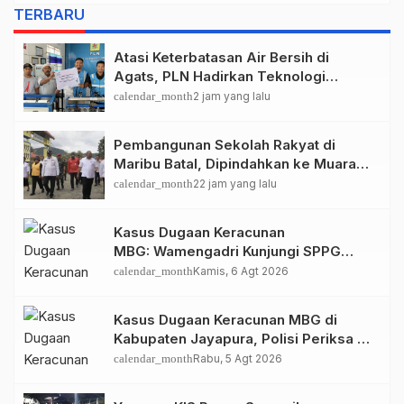
TERBARU
Atasi Keterbatasan Air Bersih di
Agats, PLN Hadirkan Teknologi
Desalinasi untuk Masjid Saiful Al-
calendar_month
2 jam yang lalu
Bukhori dan Warga Sekitar
Pembangunan Sekolah Rakyat di
Maribu Batal, Dipindahkan ke Muara
Tami, Ini Sebabnya
calendar_month
22 jam yang lalu
Kasus Dugaan Keracunan
MBG: Wamengadri Kunjungi SPPG
Yayasan KIS Papua, Ini yang
calendar_month
Kamis, 6 Agt 2026
Ditemukan
Kasus Dugaan Keracunan MBG di
Kabupaten Jayapura, Polisi Periksa 30
Orang Saksi
calendar_month
Rabu, 5 Agt 2026