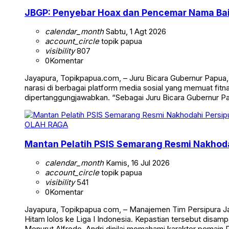
JBGP: Penyebar Hoax dan Pencemar Nama Ba
calendar_month
Sabtu, 1 Agt 2026
account_circle
topik papua
visibility
807
0
Komentar
Jayapura, Topikpapua.com, – Juru Bicara Gubernur Papua
narasi di berbagai platform media sosial yang memuat fi
dipertanggungjawabkan. “Sebagai Juru Bicara Gubernur 
OLAH RAGA
Mantan Pelatih PSIS Semarang Resmi Nakhoda
calendar_month
Kamis, 16 Jul 2026
account_circle
topik papua
visibility
541
0
Komentar
Jayapura, Topikpapua com, – Manajemen Tim Persipura J
Hitam lolos ke Liga I Indonesia. Kepastian tersebut disamp
Menurut Alfredo, Andri dinilai memahami karakter pemain 