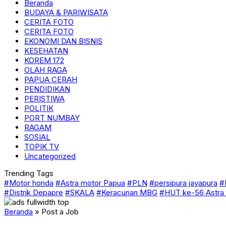
Beranda
BUDAYA & PARIWISATA
CERITA FOTO
CERITA FOTO
EKONOMI DAN BISNIS
KESEHATAN
KOREM 172
OLAH RAGA
PAPUA CERAH
PENDIDIKAN
PERISTIWA
POLITIK
PORT NUMBAY
RAGAM
SOSIAL
TOPIK TV
Uncategorized
Trending Tags
#Motor honda
#Astra motor Papua
#PLN
#persipura jayapura
#
#Distrik Depapre
#SKALA
#Keracunan MBG
#HUT ke-56 Astra
Beranda
»
Post a Job