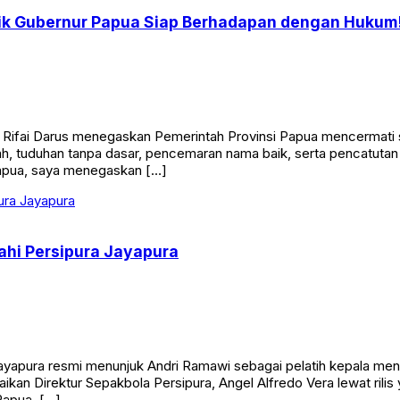
ik Gubernur Papua Siap Berhadapan dengan Hukum
, Rifai Darus menegaskan Pemerintah Provinsi Papua mencermati
tnah, tuduhan tanpa dasar, pencemaran nama baik, serta pencatut
Papua, saya menegaskan […]
hi Persipura Jayapura
ayapura resmi menunjuk Andri Ramawi sebagai pelatih kepala 
aikan Direktur Sepakbola Persipura, Angel Alfredo Vera lewat rilis
Papua, […]