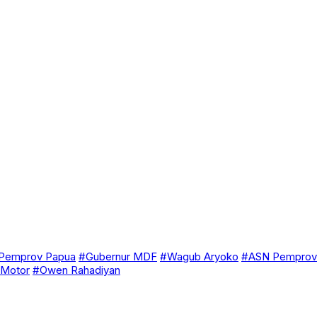
Pemprov Papua
#Gubernur MDF
#Wagub Aryoko
#ASN Pemprov
 Motor
#Owen Rahadiyan