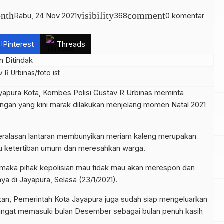
nth
visibility
comment
Rabu, 24 Nov 2021
368
0 komentar
Pinterest
Threads
 R Urbinas/foto ist
yapura Kota, Kombes Polisi Gustav R Urbinas meminta
gan yang kini marak dilakukan menjelang momen Natal 2021
beralasan lantaran membunyikan meriam kaleng merupakan
gu ketertiban umum dan meresahkan warga.
maka pihak kepolisian mau tidak mau akan merespon dan
 di Jayapura, Selasa (23/1/2021).
an, Pemerintah Kota Jayapura juga sudah siap mengeluarkan
ngingat memasuki bulan Desember sebagai bulan penuh kasih