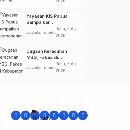
2026
Saksi
Yayasan KIS Papua
Sampaikan
Permohonan Maaf dan
Rabu, 5 Agt
calendar_month
Siap Tanggung Biaya
2026
Korban Dugaan
Keracunan MBG di
Dugaan Keracunan
Depapre
MBG, Fakes di
Kabupaten Jayapura
Rabu, 5 Agt
calendar_month
‘Kewalahan’ Layani
2026
Ratusan Korban