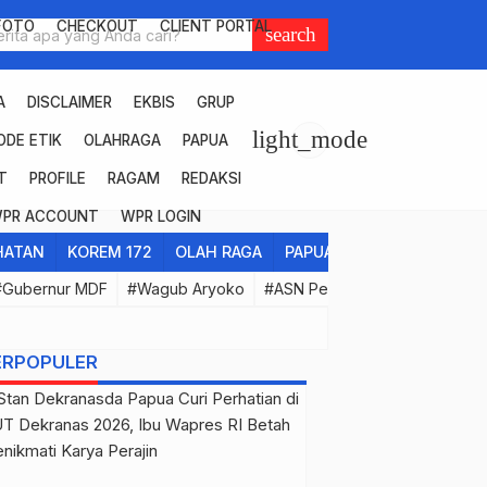
FOTO
CHECKOUT
CLIENT PORTAL
search
A
DISCLAIMER
EKBIS
GRUP
light_mode
ODE ETIK
OLAHRAGA
PAPUA
T
PROFILE
RAGAM
REDAKSI
PR ACCOUNT
WPR LOGIN
HATAN
KOREM 172
OLAH RAGA
PAPUA CERAH
PENDIDI
#Gubernur MDF
#Wagub Aryoko
#ASN Pemprov Papua
#Pro
ERPOPULER