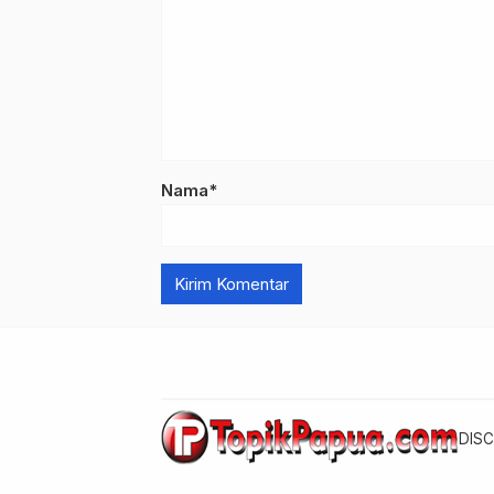
Nama*
DISC