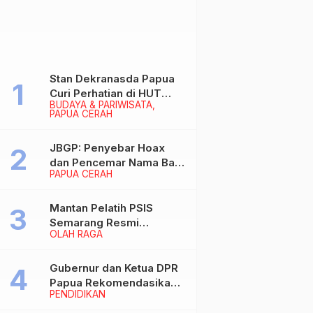
Stan Dekranasda Papua
Curi Perhatian di HUT
BUDAYA & PARIWISATA
Dekranas 2026, Ibu
PAPUA CERAH
Wapres RI Betah
Menikmati Karya Perajin
JBGP: Penyebar Hoax
dan Pencemar Nama Baik
PAPUA CERAH
Gubernur Papua Siap
Berhadapan dengan
Hukum!
Mantan Pelatih PSIS
Semarang Resmi
OLAH RAGA
Nakhodahi Persipura
Jayapura
Gubernur dan Ketua DPR
Papua Rekomendasikan
PENDIDIKAN
Ade Yamin Jabat Rektor
IAIN Fattahul Muluk Papua