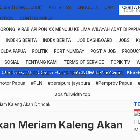
10539 (TANPA JUDUL)
AKTIVITAS
ANGGOTA
CART
CERITA 
ECTION
CONTOH POPUP
SORONG, KIRAB API PON XX MENUJU KE LIMA WILAYAH ADAT DI PAPU
N
INDEKS BERITA
INDEX BERITA
JOB DASHBOARD
JOBS
K
POLDA PAPUA
POLITIK
PORT NUMBAY
POST A JOB
PRODUC
SOSIAL
TENTANG KAMI
TERMS OF SERVICE
TOPIK TV
W
CERITA FOTO
CERITA FOTO
EKONOMI DAN BISNIS
KESE
WPR PASSWORD RESET
WPR PROFILE
WPR REGISTER
motor Papua
#PLN
#persipura jayapura
#Pemprov Papua
T
iam Kaleng Akan Ditindak
ikan Meriam Kaleng Akan