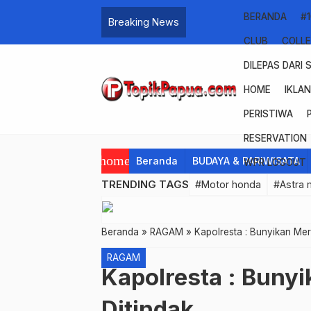
BERANDA
#
Breaking News
CLUB
COLL
DILEPAS DARI 
HOME
IKLA
PERISTIWA
RESERVATION
home
Beranda
BUDAYA & PARIWISATA
WPR LOGOUT
TRENDING TAGS
#Motor honda
#Astra 
Beranda
»
RAGAM
»
Kapolresta : Bunyikan Mer
RAGAM
Kapolresta : Buny
Ditindak