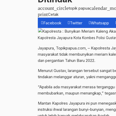
account_circle
calendar_mo
topik papua
print
Cetak
Facebook
Twitter
Whatsapp
Kapolresta Jayapura Kota Kombes Polisi Gustav
Jayapura, Topikpapua.com, – Kapolresta Ja
masyarakat tidak membunyikan meriam kalen
dan pergantian Tahun Baru 2022.
Menurut Gustav, larangan tersebut sangat 
tindakan melanggar aturan, yakni mengang
“Apabila ada masyarakat merasa terganggu 
membubarkan, maupun menangkap,” tegasnya
Mantan Kapolres Jayapura ini pun menegask
instruksi ihwal larangan bunyi-bunyian, me
untuk lebih banyak melaksanakan ibadah.