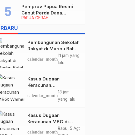
periode 2026–2030
Pemprov Papua Resmi
Cabut Perda Dana
PAPUA CERAH
Cadangan, Dialihkan
untuk Percepat
ERBARU
Pembangunan dan
Layanan Publik
Pembangunan Sekolah
Rakyat di Maribu Batal,
Dipindahkan ke Muara
11 jam yang
calendar_month
Tami, Ini Sebabnya
lalu
Kasus Dugaan
Keracunan
MBG: Wamengadri
13 jam
calendar_month
Kunjungi SPPG
yang lalu
Yayasan KIS Papua, Ini
yang Ditemukan
Kasus Dugaan
Keracunan MBG di
Kabupaten Jayapura,
Rabu, 5 Agt
calendar_month
Polisi Periksa 30 Orang