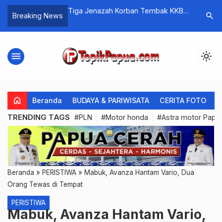
ng Gampang Menang
Tiga Jenazah Korban Tembak KKB
BTM : PSS
search
Breaking News
di Bayabiru Paniai Dievakuasi ke
Rasisme
Nabire
menu
light_mode
home
Beranda
BUDAYA & PARIWISATA
CERITA FOTO
C
TRENDING TAGS
#PLN
#Motor honda
#Astra motor Papu
Beranda
»
PERISTIWA
»
Mabuk, Avanza Hantam Vario, Dua
Orang Tewas di Tempat
PERISTIWA
Mabuk, Avanza Hantam Vario,