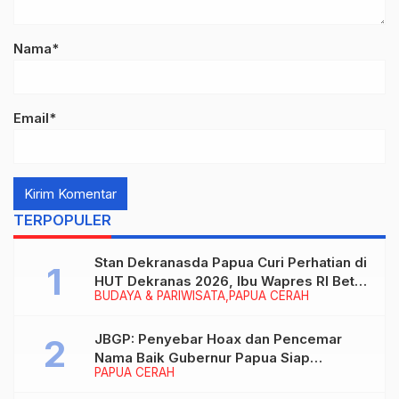
Nama*
Email*
TERPOPULER
Stan Dekranasda Papua Curi Perhatian di
HUT Dekranas 2026, Ibu Wapres RI Betah
BUDAYA & PARIWISATA
PAPUA CERAH
Menikmati Karya Perajin
JBGP: Penyebar Hoax dan Pencemar
Nama Baik Gubernur Papua Siap
PAPUA CERAH
Berhadapan dengan Hukum!