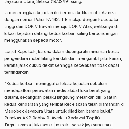
Jayapura Utara, Selasa (19/02/19) siang.
Ia menerangkan kejadian itu bermula ketika mobil Avanza
dengan nomor Polisi PA 1422 RB melaju dengan kecepatan
tinggi dari DOK V Bawah menuju DOK V Atas, setibanya di
lokasi kejadian datang kedua korban saling berboncengan
menggunakan sepeda motor.
Lanjut Kapolsek, karena dalam dipengaruhi minuman keras
pengendara mobil hilang kendali dan mengambil jalur kanan,
kerana jarak cukup dekat sehingga kecelakaan tidak dapat
terhindarkan.
“Kedua korban meninggal di lokasi kejadian sebelum
mendapatkan perawatan medis akibat luka berat yang
dialami, sedangkan pelaku langsung melarikan diri. Saat ini
kedua kendaraan yang terlibat kecelakaan telah diamankan di
Mapolsek Jayapura Utara untuk dijadikan barang bukti,”
Pungkas AKP Robby R. Awek.
(Redaksi Topik)
Tags
avansa
lakalantas
mabuk
polsek jayapura utara