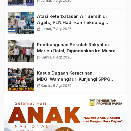
Warisan, Membangun Masa Depan
calendar_month
Jumat, 7 Agt 2026
Papua”
Atasi Keterbatasan Air Bersih di
Agats, PLN Hadirkan Teknologi
Desalinasi untuk Masjid Saiful Al-
calendar_month
Jumat, 7 Agt 2026
Bukhori dan Warga Sekitar
Pembangunan Sekolah Rakyat di
Maribu Batal, Dipindahkan ke Muara
Tami, Ini Sebabnya
calendar_month
Kamis, 6 Agt 2026
Kasus Dugaan Keracunan
MBG: Wamengadri Kunjungi SPPG
Yayasan KIS Papua, Ini yang
calendar_month
Kamis, 6 Agt 2026
Ditemukan