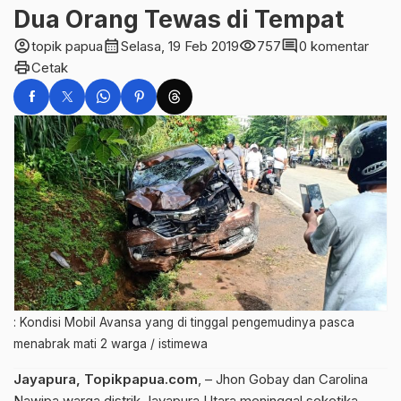
Dua Orang Tewas di Tempat
account_circle
calendar_month
visibility
comment
topik papua
Selasa, 19 Feb 2019
757
0 komentar
print
Cetak
: Kondisi Mobil Avansa yang di tinggal pengemudinya pasca
menabrak mati 2 warga / istimewa
Jayapura, Topikpapua.com
, – Jhon Gobay dan Carolina
Nawipa warga distrik Jayapura Utara meninggal seketika