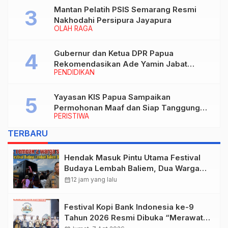
Mantan Pelatih PSIS Semarang Resmi
Nakhodahi Persipura Jayapura
OLAH RAGA
Gubernur dan Ketua DPR Papua
Rekomendasikan Ade Yamin Jabat
PENDIDIKAN
Rektor IAIN Fattahul Muluk Papua
periode 2026–2030
Yayasan KIS Papua Sampaikan
Permohonan Maaf dan Siap Tanggung
PERISTIWA
Biaya Korban Dugaan Keracunan MBG di
Depapre
TERBARU
Hendak Masuk Pintu Utama Festival
Budaya Lembah Baliem, Dua Warga
Sipil Ditembak OTK
calendar_month
12 jam yang lalu
Festival Kopi Bank Indonesia ke-9
Tahun 2026 Resmi Dibuka “Merawat