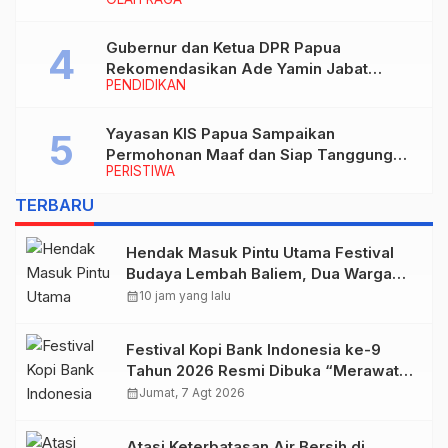
Gubernur dan Ketua DPR Papua
Rekomendasikan Ade Yamin Jabat
PENDIDIKAN
Rektor IAIN Fattahul Muluk Papua
periode 2026–2030
Yayasan KIS Papua Sampaikan
Permohonan Maaf dan Siap Tanggung
PERISTIWA
Biaya Korban Dugaan Keracunan MBG di
Depapre
TERBARU
Hendak Masuk Pintu Utama Festival
Budaya Lembah Baliem, Dua Warga
Sipil Ditembak OTK
calendar_month
10 jam yang lalu
Festival Kopi Bank Indonesia ke-9
Tahun 2026 Resmi Dibuka “Merawat
Warisan, Membangun Masa Depan
calendar_month
Jumat, 7 Agt 2026
Papua”
Atasi Keterbatasan Air Bersih di