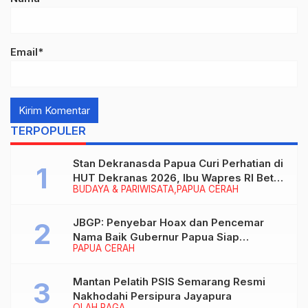
Email*
TERPOPULER
Stan Dekranasda Papua Curi Perhatian di
HUT Dekranas 2026, Ibu Wapres RI Betah
BUDAYA & PARIWISATA
PAPUA CERAH
Menikmati Karya Perajin
JBGP: Penyebar Hoax dan Pencemar
Nama Baik Gubernur Papua Siap
PAPUA CERAH
Berhadapan dengan Hukum!
Mantan Pelatih PSIS Semarang Resmi
Nakhodahi Persipura Jayapura
OLAH RAGA