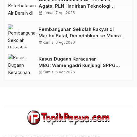
Agats, PLN Hadirkan Teknologi
Desalinasi untuk Masjid Saiful Al-
calendar_month
Jumat, 7 Agt 2026
Bukhori dan Warga Sekitar
Pembangunan Sekolah Rakyat di
Maribu Batal, Dipindahkan ke Muara
Tami, Ini Sebabnya
calendar_month
Kamis, 6 Agt 2026
Kasus Dugaan Keracunan
MBG: Wamengadri Kunjungi SPPG
Yayasan KIS Papua, Ini yang
calendar_month
Kamis, 6 Agt 2026
Ditemukan