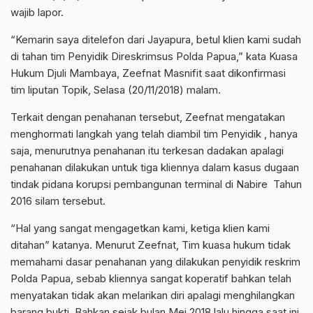
wajib lapor.
“Kemarin saya ditelefon dari Jayapura, betul klien kami sudah
di tahan tim Penyidik Direskrimsus Polda Papua,” kata Kuasa
Hukum Djuli Mambaya, Zeefnat Masnifit saat dikonfirmasi
tim liputan Topik, Selasa (20/11/2018) malam.
Terkait dengan penahanan tersebut, Zeefnat mengatakan
menghormati langkah yang telah diambil tim Penyidik , hanya
saja, menurutnya penahanan itu terkesan dadakan apalagi
penahanan dilakukan untuk tiga kliennya dalam kasus dugaan
tindak pidana korupsi pembangunan terminal di Nabire Tahun
2016 silam tersebut.
“Hal yang sangat mengagetkan kami, ketiga klien kami
ditahan” katanya. Menurut Zeefnat, Tim kuasa hukum tidak
memahami dasar penahanan yang dilakukan penyidik reskrim
Polda Papua, sebab kliennya sangat koperatif bahkan telah
menyatakan tidak akan melarikan diri apalagi menghilangkan
barang bukti. Bahkan sejak bulan Mei 2018 lalu hingga saat ini,