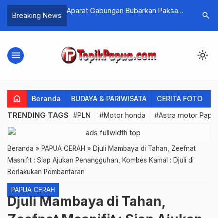
an Slot Online
Aparat Gabungan Bubarkan Paksa
Situs Slot
search
Breaking News
Aksi Demo Tolak DOB di Jayapura
menu
light_mode
home
Beranda
BUDAYA & PARIWISATA
CERITA FOTO
C
TRENDING TAGS
#PLN
#Motor honda
#Astra motor Papu
Beranda
»
PAPUA CERAH
»
Djuli Mambaya di Tahan, Zeefnat
Masnifit : Siap Ajukan Penangguhan, Kombes Kamal : Djuli di
Berlakukan Pembantaran
PAPUA CERAH
Djuli Mambaya di Tahan,