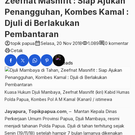
Zeefnat Masnifit : Siap Ajukan
Penangguhan, Kombes Kamal :
Djuli di Berlakukan
Pembantaran
account_circle
calendar_month
visibility
comment
topik papua
Selasa, 20 Nov 2018
1.089
0 komentar
print
Cetak
Kuasa Hukum Djuli Mambaya, Zeefnat Masnifit (kiri) Kabid Humas
Polda Papua, Kombes Pol A M Kamal (Kanan) / istimewa
Jayapura, Topikpapua.com
, – Mantan Kepala Dinas
Perkerjaan Umum Provinsi Papua, Djuli Mambaya, resmi
menjadi tahanan Polda Papua. Djuli di tahan terhitung sejak
Senin (19/11/18) setelah hampir 7 bulan lamanya dikenakan