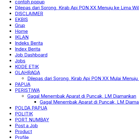
contoh popup
Dilepas dari Sorong, Kirab Api PON XX Menuju ke Lima Wi
DISCLAIMER
EKBIS
Grup
Home
IKLAN
Indeks Berita
Index Berita
Job Dashboard
Jobs
KODE ETIK
OLAHRAGA
Dilepas dari Sorong, Kirab Api PON XX Mulai Menuju
PAPUA
PERISTIWA
Gagal Menembak Aparat di Puncak, LM Diamankan
Gagal Menembak Aparat di Puncak, LM Diama
POLDA PAPUA
POLITIK
PORT NUMBAY
Post a Job
Product
Profile