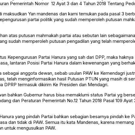
turan Pemerintah Nomor 12 Ayat 3 dan 4 Tahun 2018 Tentang Pe
di maksudkan Yan mandenas dan kami temukan pada pasal 3 berbun
 kepengurusan partai politik yang sudah memperoleh putusan mahka
sihan atas putusan mahmakah partai atau sebutan lain sebagaimana 
ang sudah memperoleh putusan pengadilan yang telah memperole
tatus Kepengurusan Partai Hanura yang sah dari DPP, maka hakn
 biasa, lantaran Posisi Partai Hanura dalam kewenangan yang ber
ya sebagai anggota dewan, sebab usulan PAW ke Kemendagri justru
denas, telah menginformasikan hasil Putusan PTUN yang masih di s
a DPRP termasuk dikirim Ke Presiden dan Mendagri.
Dewan bahkan Gubernur harus bisa memaklumi status Partai yg b
ndang dan Peraturan Pemerintah No.12 Tahun 2018 Pasal 109 Aya
Hanura yang pindah Partai bahkan sebagian besarnya pindah ke Pa
 biasa dan tidak di PAW. Semua itu kata Mandenas, karena mem
gan untuk mengusulkan PAW.