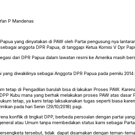
 Papua yang dinyatakan di PAW oleh Partai pengusung nya lantara
 sebagai anggota DPR Papua, di tanggapi Ketua Komisi V Dpr P
gasi dari DPR Papua dalam lawatan resmi ke Amerika masih berst
 yang diwakilinya sebagai Anggota DPR Papua pada pemilu 2014
tetap di Pengadilan barulah bisa di lakukan Proses PAW. Karena
 DPP Kubu mana yang berhak melakukan proses PAW atas dasar P
um tetap, ya kami tetap laksakanakan tugas seperti biasa karen
kan pada hari Senin (29/10/2018) pagi.
a konflik di tingkat DPP, berbeda persoalan dengan partai yang
eneral atau Umum tanpa membedakan status kami sebagai Partai ya
ersengketa tersebut, tidak dapat disamakan dengan teman-teman d