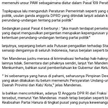
memenuhi unsur PAW sebagaimana diatur dalam Pasal 109 Pera
Topikpapua lalu mengunduh Peraturan Pemerintah seperti yang 
politik, usulan ganda anggota DPRD yang ditindak lanjuti adalah
perundang-undangan tentang partai politik”
Sedangkan pasal Pasal 4 berbunyi : “jika masih terdapat perseli
yang dapat mengusulkan pergantian merupakan kepengurusan y
ketentuan perundang-undangan tentang partai politik”
lanjutnya, sepanjang belum ada Putusan pengadilan terhadap S
senasip dengannya di seluruh Indonesia, harus berjalan seperti
Yan Mandenas justru merasa di kriminalisasi terhadap hak-hakn
lainnya tidak. Sementara dari pihaknya sendiri, lanjut Yan Man
Menkumham, bahkan surat pemberitahuan ke Gubernur dan Ketu
“ Ini sebenarnya yang harus di pahami, seharusnya Pimpinan 
yang akan dilakukan itu belum memenuhi Persyaratan Undang-u
Daerah Provinsi dan Kab/ Kota,” jelas Mandenas.
Ia bahkan mencontohkan, adanya 12 Anggota DPR RI dari Fraksi 
tersebut, menurut Yan Mandenas masih tetap berjalan seperti
Keabsahan Partai Hanura di tingkat pusat yang punya kewenan