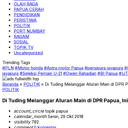
OLAH RAGA
PAPUA CERAH
PENDIDIKAN
PERISTIWA
POLITIK
PORT NUMBAY
RAGAM
SOSIAL
TOPIK TV
Uncategorized
Trending Tags
#PLN
#Motor honda
#Astra motor Papua
#persipura jayapura
#
jayapura
#Seleksi Pemain U-21
#Owen Rahadian
#BI Papua
#IJT
Beranda
»
POLITIK
»
Di Tuding Melanggar Aturan Main di DPR 
POLITIK
Di Tuding Melanggar Aturan Main di DPR Papua, I
account_circle
topik papua
calendar_month
Senin, 29 Okt 2018
visibility
782
comment
0 komentar