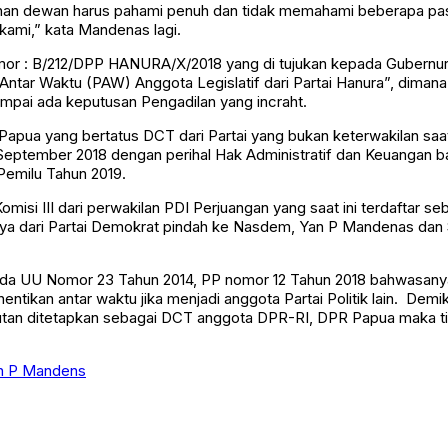
nan dewan harus pahami penuh dan tidak memahami beberapa pasal
ami,” kata Mandenas lagi.
mor : B/212/DPP HANURA/X/2018 yang di tujukan kepada Gubernur, 
ar Waktu (PAW) Anggota Legislatif dari Partai Hanura”, dimana
mpai ada keputusan Pengadilan yang incraht.
ua yang bertatus DCT dari Partai yang bukan keterwakilan saat 
September 2018 dengan perihal Hak Administratif dan Keuangan b
 Pemilu Tahun 2019.
misi III dari perwakilan PDI Perjuangan yang saat ini terdaftar 
dari Partai Demokrat pindah ke Nasdem, Yan P Mandenas dan Sta
k pada UU Nomor 23 Tahun 2014, PP nomor 12 Tahun 2018 bahwasa
tikan antar waktu jika menjadi anggota Partai Politik lain. De
an ditetapkan sebagai DCT anggota DPR-RI, DPR Papua maka tidak
n P Mandens