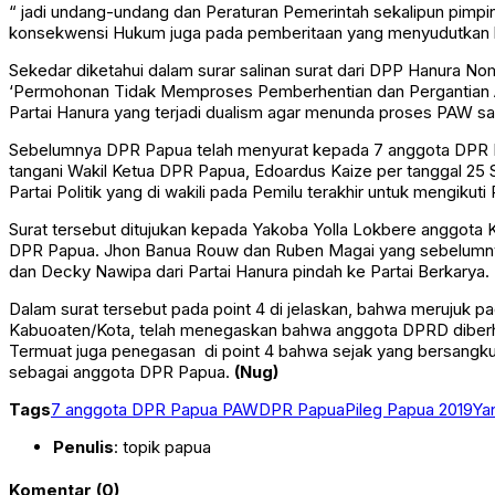
“ jadi undang-undang dan Peraturan Pemerintah sekalipun pimpi
konsekwensi Hukum juga pada pemberitaan yang menyudutkan k
Sekedar diketahui dalam surar salinan surat dari DPP Hanura No
‘Permohonan Tidak Memproses Pemberhentian dan Pergantian Ant
Partai Hanura yang terjadi dualism agar menunda proses PAW sa
Sebelumnya DPR Papua telah menyurat kepada 7 anggota DPR Pap
tangani Wakil Ketua DPR Papua, Edoardus Kaize per tanggal 25 
Partai Politik yang di wakili pada Pemilu terakhir untuk mengikuti
Surat tersebut ditujukan kepada Yakoba Yolla Lokbere anggota Ko
DPR Papua. Jhon Banua Rouw dan Ruben Magai yang sebelumnya 
dan Decky Nawipa dari Partai Hanura pindah ke Partai Berkarya.
Dalam surat tersebut pada point 4 di jelaskan, bahwa meruju
Kabuoaten/Kota, telah menegaskan bahwa anggota DPRD diberhen
Termuat juga penegasan di point 4 bahwa sejak yang bersangkut
sebagai anggota DPR Papua.
(Nug)
Tags
7 anggota DPR Papua PAW
DPR Papua
Pileg Papua 2019
Ya
Penulis
: topik papua
Komentar (0)