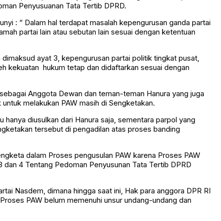
doman Penyusuanan Tata Tertib DPRD.
yi : “ Dalam hal terdapat masalah kepengurusan ganda partai
mah partai lain atau sebutan lain sesuai dengan ketentuan
dimaksud ayat 3, kepengurusan partai politik tingkat pusat,
h kekuatan hukum tetap dan didaftarkan sesuai dengan
ya sebagai Anggota Dewan dan teman-teman Hanura yang juga
hak untuk melakukan PAW masih di Sengketakan.
 hanya diusulkan dari Hanura saja, sementara parpol yang
engketakan tersebut di pengadilan atas proses banding
ersengketa dalam Proses pengusulan PAW karena Proses PAW
t 3 dan 4 Tentang Pedoman Penyusunan Tata Tertib DPRD
rtai Nasdem, dimana hingga saat ini, Hak para anggora DPR RI
ang Proses PAW belum memenuhi unsur undang-undang dan