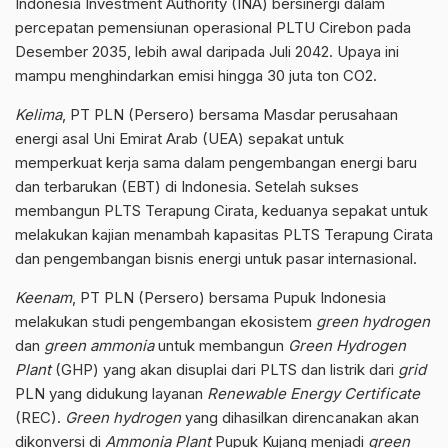
Indonesia Investment Authority (INA) bersinergi dalam
percepatan pemensiunan operasional PLTU Cirebon pada
Desember 2035, lebih awal daripada Juli 2042. Upaya ini
mampu menghindarkan emisi hingga 30 juta ton CO2.
Kelima
, PT PLN (Persero) bersama Masdar perusahaan
energi asal Uni Emirat Arab (UEA) sepakat untuk
memperkuat kerja sama dalam pengembangan energi baru
dan terbarukan (EBT) di Indonesia. Setelah sukses
membangun PLTS Terapung Cirata, keduanya sepakat untuk
melakukan kajian menambah kapasitas PLTS Terapung Cirata
dan pengembangan bisnis energi untuk pasar internasional.
Keenam
, PT PLN (Persero) bersama Pupuk Indonesia
melakukan studi pengembangan ekosistem
green hydrogen
dan
green ammonia
untuk membangun
Green Hydrogen
Plant
(GHP) yang akan disuplai dari PLTS dan listrik dari
grid
PLN yang didukung layanan
Renewable Energy Certificate
(REC).
Green hydrogen
yang dihasilkan direncanakan akan
dikonversi di
Ammonia Plant
Pupuk Kujang menjadi
green