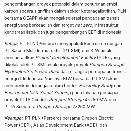
pengembangan proyek potensial dalam penurunan emisi
karbon secara signifikan dalam sektor ketenagalistrikan. PLN
bersama GEAPP akan mengakselerasi pencapaian transisi
energi yang berkeadilan dan target
net zero
, infrastruktur
kendaraan listrik dan juga pengembangan EBT di Indonesia.
Ketiga
, PT PLN (Persero) menyepakati kerja sama dengan
PT Sarana Multi Infrastruktur (PT SMI) dan KfW untuk
memanfaatkan
Project Development Facility
(PDF) yang
dikelola oleh PT SMI untuk proyek-proyek
Pumped Storage
Hydroelectric Power Plant
dalam rangka percepatan transisi
energi di Indonesia. Nantinya KfW bersama PT SMI akan
memberikan dukungan dalam bentuk
Feasibility Study
dan
Environmental & Social Scoping
pada tahapan persiapan
proyek PLTA Grindulu
Pumped Storage
4×250 MW dan
PLTA Sumatera
Pumped Storage
2×250 MW.
Keempat
, PT PLN (Persero) bersama Cirebon Electric
Power (CEP), Asian Development Bank (ADB), dan