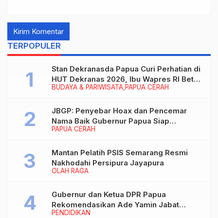
TERPOPULER
Stan Dekranasda Papua Curi Perhatian di
HUT Dekranas 2026, Ibu Wapres RI Betah
BUDAYA & PARIWISATA
PAPUA CERAH
Menikmati Karya Perajin
JBGP: Penyebar Hoax dan Pencemar
Nama Baik Gubernur Papua Siap
PAPUA CERAH
Berhadapan dengan Hukum!
Mantan Pelatih PSIS Semarang Resmi
Nakhodahi Persipura Jayapura
OLAH RAGA
Gubernur dan Ketua DPR Papua
Rekomendasikan Ade Yamin Jabat
PENDIDIKAN
Rektor IAIN Fattahul Muluk Papua