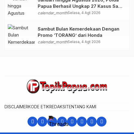
Papua Berhasil Ungkap 27 Kasus Sabu
dan 111 Kasus Ganja
calendar_month
Selasa, 4 Agt 2026
Sambut Bulan Kemerdekaan Dengan
Promo ‘TORANG’ dari Honda
calendar_month
Selasa, 4 Agt 2026
DISCLAIMER
KODE ETIK
REDAKSI
TENTANG KAMI