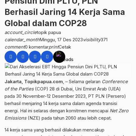
Pensiun Dini PLTU, PLN
Berhasil Jaring 14 Kerja Sama
Global dalam COP28
account_circle
topik papua
calendar_month
Minggu, 17 Des 2023
visibility
371
comment
0 komentar
print
Cetak
Jakarta, Topikpapua.com
, – Selama gelaran
Conference
of the Parties
(COP) 28 di Dubai, Uni Emirat Arab (UEA)
pada 30 November-12 Desember 2023, PT PLN (Persero)
berhasil menjaring 14 kerja sama dalam agenda transisi
energi. Hal ini selaras dengan komitmen mencapai
Net Zero
Emissions
(NZE) pada tahun 2060 atau lebih cepat.
14 kerja sama yang berhasil dilakukan mencakup