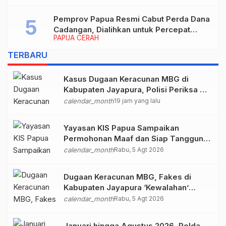
periode 2026–2030
Pemprov Papua Resmi Cabut Perda Dana
Cadangan, Dialihkan untuk Percepat
PAPUA CERAH
Pembangunan dan Layanan Publik
TERBARU
Kasus Dugaan Keracunan MBG di
Kabupaten Jayapura, Polisi Periksa 30
Orang Saksi
calendar_month
19 jam yang lalu
Yayasan KIS Papua Sampaikan
Permohonan Maaf dan Siap Tanggung
Biaya Korban Dugaan Keracunan MBG
calendar_month
Rabu, 5 Agt 2026
di Depapre
Dugaan Keracunan MBG, Fakes di
Kabupaten Jayapura ‘Kewalahan’
Layani Ratusan Korban
calendar_month
Rabu, 5 Agt 2026
Januari hingga Agustus 2026, Polda