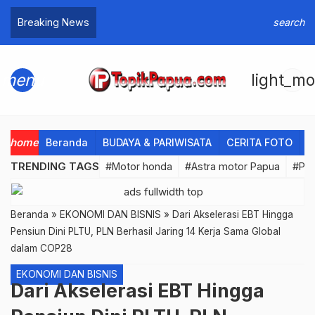
Breaking News
search
menu
light_m
home
Beranda
BUDAYA & PARIWISATA
CERITA FOTO
C
TRENDING TAGS
#Motor honda
#Astra motor Papua
#PL
Beranda
»
EKONOMI DAN BISNIS
»
Dari Akselerasi EBT Hingga
Pensiun Dini PLTU, PLN Berhasil Jaring 14 Kerja Sama Global
dalam COP28
EKONOMI DAN BISNIS
Dari Akselerasi EBT Hingga