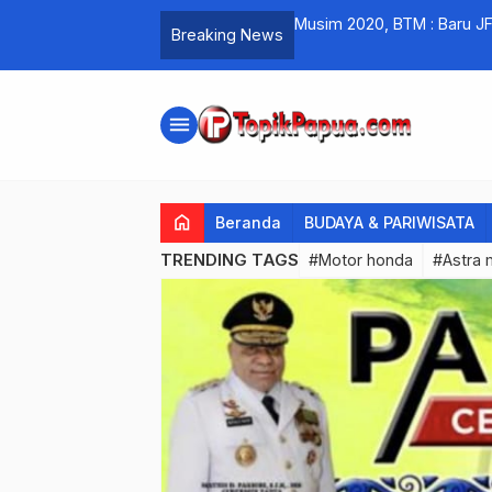
lektronik Online 2026
Musim 2020, BTM : Baru J
Breaking News
menu
home
Beranda
BUDAYA & PARIWISATA
TRENDING TAGS
#Motor honda
#Astra 