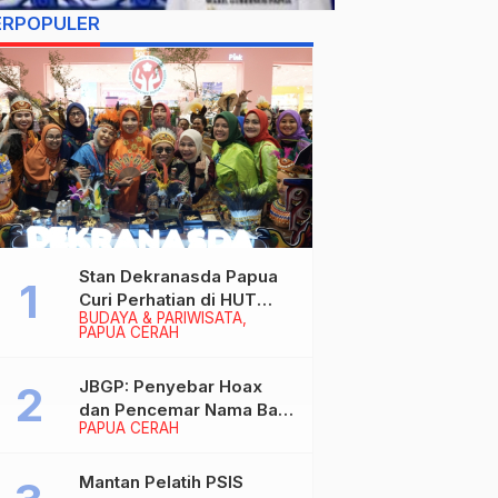
ERPOPULER
Stan Dekranasda Papua
Curi Perhatian di HUT
BUDAYA & PARIWISATA
Dekranas 2026, Ibu
PAPUA CERAH
Wapres RI Betah
Menikmati Karya Perajin
JBGP: Penyebar Hoax
dan Pencemar Nama Baik
PAPUA CERAH
Gubernur Papua Siap
Berhadapan dengan
Hukum!
Mantan Pelatih PSIS