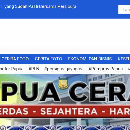
FT yang Sudah Pasti Bersama Persipura
Rolet Onlin
CERITA FOTO
CERITA FOTO
EKONOMI DAN BISNIS
KESE
motor Papua
#PLN
#persipura jayapura
#Pemprov Papua