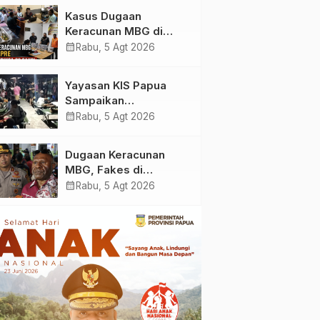
Yayasan KIS Papua, Ini
Kasus Dugaan
yang Ditemukan
Keracunan MBG di
Kabupaten Jayapura,
calendar_month
Rabu, 5 Agt 2026
Polisi Periksa 30 Orang
Saksi
Yayasan KIS Papua
Sampaikan
Permohonan Maaf dan
calendar_month
Rabu, 5 Agt 2026
Siap Tanggung Biaya
Korban Dugaan
Dugaan Keracunan
Keracunan MBG di
MBG, Fakes di
Depapre
Kabupaten Jayapura
calendar_month
Rabu, 5 Agt 2026
‘Kewalahan’ Layani
Ratusan Korban