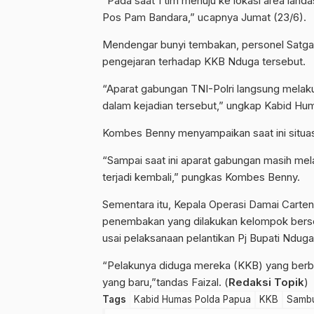
“Pada saat 1 tim menuju ke lokasi area landa
Pos Pam Bandara,” ucapnya Jumat (23/6).
Mendengar bunyi tembakan, personel Satga
pengejaran terhadap KKB Nduga tersebut.
“Aparat gabungan TNI-Polri langsung melakuk
dalam kejadian tersebut,” ungkap Kabid Hu
Kombes Benny menyampaikan saat ini situas
“Sampai saat ini aparat gabungan masih mel
terjadi kembali,” pungkas Kombes Benny.
Sementara itu, Kepala Operasi Damai Cart
penembakan yang dilakukan kelompok bersen
usai pelaksanaan pelantikan Pj Bupati Ndug
“Pelakunya diduga mereka (KKB) yang berbas
yang baru,”tandas Faizal. (
Redaksi Topik
)
Tags
Kabid Humas Polda Papua
KKB
Sambu