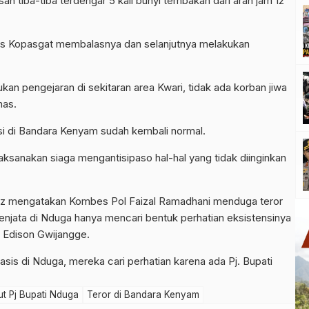
san tiba-tiba terdengar 5 kali bunyi tembakan dari arah jam 12
s Kopasgat membalasnya dan selanjutnya melakukan
an pengejaran di sekitaran area Kwari, tidak ada korban jiwa
mas.
i di Bandara Kenyam sudah kembali normal.
aksanakan siaga mengantisipaso hal-hal yang tidak diinginkan
enz mengatakan Kombes Pol Faizal Ramadhani menduga teror
jata di Nduga hanya mencari bentuk perhatian eksistensinya
a Edison Gwijangge.
is di Nduga, mereka cari perhatian karena ada Pj. Bupati
t Pj Bupati Nduga
Teror di Bandara Kenyam