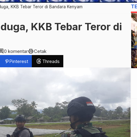
T
duga, KKB Tebar Teror di Bandara Kenyam
duga, KKB Tebar Teror di
mment
print
0 komentar
Cetak
Pinterest
Threads