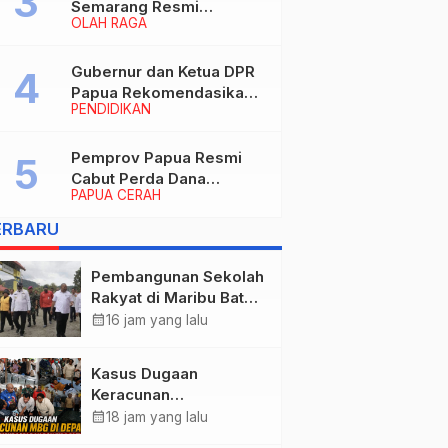
Semarang Resmi
OLAH RAGA
Nakhodahi Persipura
Jayapura
Gubernur dan Ketua DPR
Papua Rekomendasikan
PENDIDIKAN
Ade Yamin Jabat Rektor
IAIN Fattahul Muluk Papua
periode 2026–2030
Pemprov Papua Resmi
Cabut Perda Dana
PAPUA CERAH
Cadangan, Dialihkan
untuk Percepat
ERBARU
Pembangunan dan
Layanan Publik
Pembangunan Sekolah
Rakyat di Maribu Batal,
Dipindahkan ke Muara
calendar_month
16 jam yang lalu
Tami, Ini Sebabnya
Kasus Dugaan
Keracunan
MBG: Wamengadri
calendar_month
18 jam yang lalu
Kunjungi SPPG