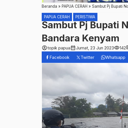
Beranda
»
PAPUA CERAH
»
Sambut Pj Bupati N
PAPUA CERAH
PERISTIWA
Sambut Pj Bupati N
Bandara Kenyam
account_circle
calendar_month
visibility
co
topik papua
Jumat, 23 Jun 2023
142
Facebook
Twitter
Whatsapp