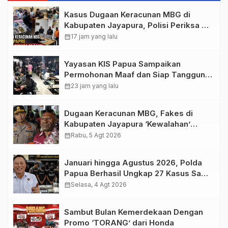
Kasus Dugaan Keracunan MBG di
Kabupaten Jayapura, Polisi Periksa 30
Orang Saksi
calendar_month
17 jam yang lalu
Yayasan KIS Papua Sampaikan
Permohonan Maaf dan Siap Tanggung
Biaya Korban Dugaan Keracunan MBG
calendar_month
23 jam yang lalu
di Depapre
Dugaan Keracunan MBG, Fakes di
Kabupaten Jayapura ‘Kewalahan’
Layani Ratusan Korban
calendar_month
Rabu, 5 Agt 2026
Januari hingga Agustus 2026, Polda
Papua Berhasil Ungkap 27 Kasus Sabu
dan 111 Kasus Ganja
calendar_month
Selasa, 4 Agt 2026
Sambut Bulan Kemerdekaan Dengan
Promo ‘TORANG’ dari Honda