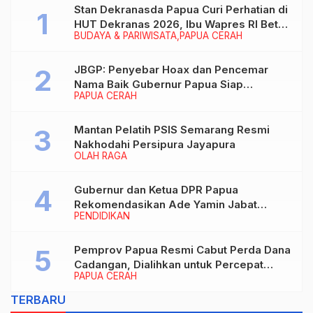
Stan Dekranasda Papua Curi Perhatian di
HUT Dekranas 2026, Ibu Wapres RI Betah
BUDAYA & PARIWISATA
PAPUA CERAH
Menikmati Karya Perajin
JBGP: Penyebar Hoax dan Pencemar
Nama Baik Gubernur Papua Siap
PAPUA CERAH
Berhadapan dengan Hukum!
Mantan Pelatih PSIS Semarang Resmi
Nakhodahi Persipura Jayapura
OLAH RAGA
Gubernur dan Ketua DPR Papua
Rekomendasikan Ade Yamin Jabat
PENDIDIKAN
Rektor IAIN Fattahul Muluk Papua
periode 2026–2030
Pemprov Papua Resmi Cabut Perda Dana
Cadangan, Dialihkan untuk Percepat
PAPUA CERAH
Pembangunan dan Layanan Publik
TERBARU