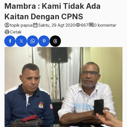
Mambra : Kami Tidak Ada
Kaitan Dengan CPNS
account_circle
calendar_month
visibility
comment
topik papua
Sabtu, 29 Agt 2020
667
0 komentar
print
Cetak