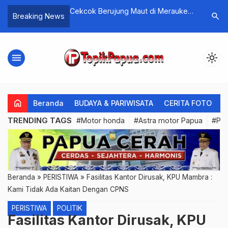
 Maut di Merauke, 1
Muat 13 Ton Barang, Pesawat
Cara Jac
search
Breaking News
Trigana Crash Landing di Bandara
Wamena
menu
light_mode
home
Beranda
BUDAYA & PARIWISATA
CERITA FOTO
C
TRENDING TAGS
#Motor honda
#Astra motor Papua
#PL
Beranda
»
PERISTIWA
»
Fasilitas Kantor Dirusak, KPU Mambra :
Kami Tidak Ada Kaitan Dengan CPNS
PERISTIWA
POLITIK
Fasilitas Kantor Dirusak, KPU