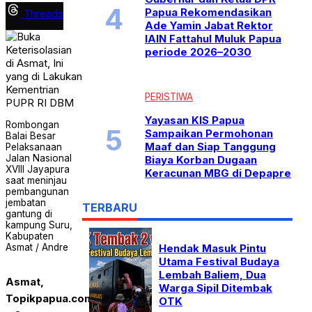
Papua Rekomendasikan
Threads
Ade Yamin Jabat Rektor
IAIN Fattahul Muluk Papua
periode 2026–2030
PERISTIWA
Yayasan KIS Papua
Rombongan
Sampaikan Permohonan
Balai Besar
Maaf dan Siap Tanggung
Pelaksanaan
Jalan Nasional
Biaya Korban Dugaan
XVlll Jayapura
Keracunan MBG di Depapre
saat meninjau
pembangunan
jembatan
TERBARU
gantung di
kampung Suru,
Kabupaten
Asmat / Andre
Hendak Masuk Pintu
Utama Festival Budaya
Lembah Baliem, Dua
Asmat,
Warga Sipil Ditembak
Topikpapua.com
,
OTK