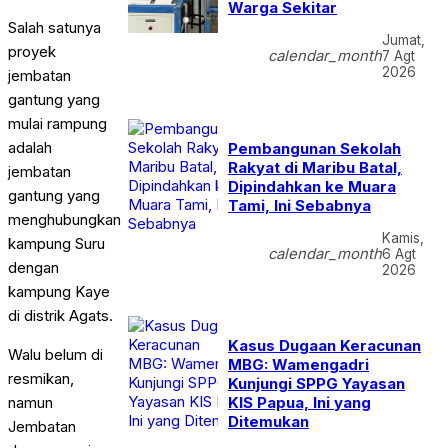
Warga Sekitar
Salah satunya
Jumat,
proyek
calendar_month
7 Agt
2026
jembatan
gantung yang
mulai rampung
adalah
Pembangunan Sekolah
Rakyat di Maribu Batal,
jembatan
Dipindahkan ke Muara
gantung yang
Tami, Ini Sebabnya
menghubungkan
Kamis,
kampung Suru
calendar_month
6 Agt
dengan
2026
kampung Kaye
di distrik Agats.
Kasus Dugaan Keracunan
Walu belum di
MBG: Wamengadri
resmikan,
Kunjungi SPPG Yayasan
namun
KIS Papua, Ini yang
Ditemukan
Jembatan