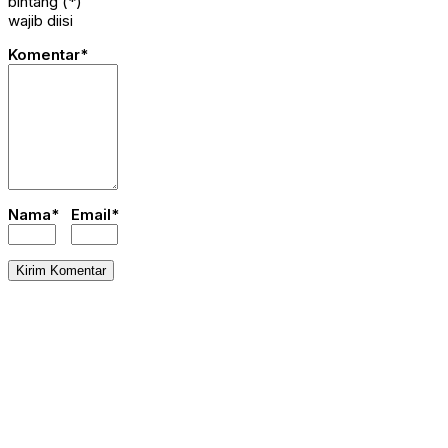
bintang (*)
wajib diisi
Komentar*
Nama*
Email*