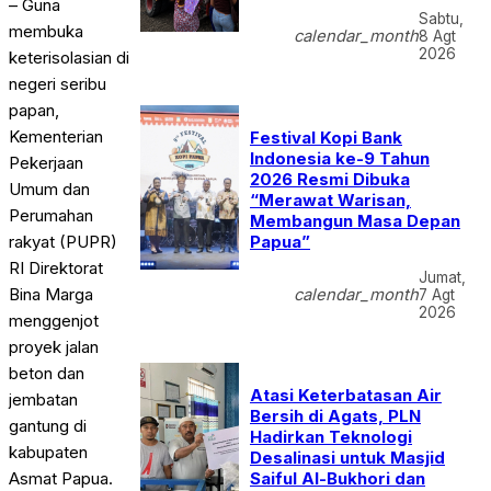
– Guna
Sabtu,
membuka
calendar_month
8 Agt
2026
keterisolasian di
negeri seribu
papan,
Kementerian
Festival Kopi Bank
Indonesia ke-9 Tahun
Pekerjaan
2026 Resmi Dibuka
Umum dan
“Merawat Warisan,
Perumahan
Membangun Masa Depan
Papua”
rakyat (PUPR)
RI Direktorat
Jumat,
Bina Marga
calendar_month
7 Agt
2026
menggenjot
proyek jalan
beton dan
Atasi Keterbatasan Air
jembatan
Bersih di Agats, PLN
gantung di
Hadirkan Teknologi
kabupaten
Desalinasi untuk Masjid
Asmat Papua.
Saiful Al-Bukhori dan