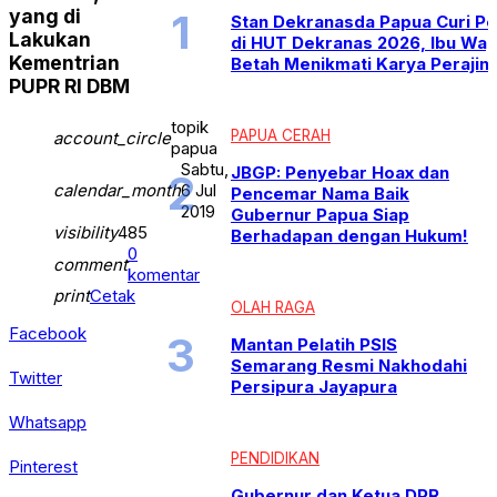
yang di
Stan Dekranasda Papua Curi Pe
Lakukan
di HUT Dekranas 2026, Ibu Wap
Kementrian
Betah Menikmati Karya Perajin
PUPR RI DBM
topik
PAPUA CERAH
account_circle
papua
Sabtu,
JBGP: Penyebar Hoax dan
calendar_month
6 Jul
Pencemar Nama Baik
2019
Gubernur Papua Siap
visibility
485
Berhadapan dengan Hukum!
0
comment
komentar
print
Cetak
OLAH RAGA
Facebook
Mantan Pelatih PSIS
Semarang Resmi Nakhodahi
Twitter
Persipura Jayapura
Whatsapp
PENDIDIKAN
Pinterest
Gubernur dan Ketua DPR