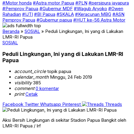
#Motor honda
#Astra motor Papua
#PLN
#persipura jayapura
#Pemprov Papua
#Gubernur MDF
#Wagub Aryoko
#Owen
Rahadian
#IJTI
#BI Papua
#SKALA
#Keracunan MBG
#ASN
Pemprov Papua
#Gubernur papua
#HUT ke-56 Astra Motor
Beranda
»
SOSIAL
»
Peduli Lingkungan, Ini yang di Lakukan
LMR-RI Papua
SOSIAL
Peduli Lingkungan, Ini yang di Lakukan LMR-RI
Papua
account_circle
topik papua
calendar_month
Minggu, 24 Feb 2019
visibility
385
comment
0 komentar
print
Cetak
Facebook
Twitter
Whatsapp
Pinterest
Threads
Aksi Bersih Lingkungan di sekitar Stadion Papua Bangkit oleh
LMR-RI Papua / Irf