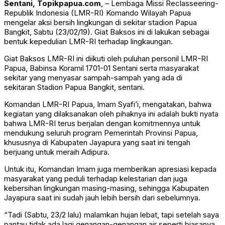
Sentani, Topikpapua.com
, – Lembaga Missi Reclasseering-
Republik Indonesia (LMR-RI) Komando Wilayah Papua
mengelar aksi bersih lingkungan di sekitar stadion Papua
Bangkit, Sabtu (23/02/19). Giat Baksos ini di lakukan sebagai
bentuk kepedulian LMR-RI terhadap lingkaungan.
Giat Baksos LMR-RI ini diikuti oleh puluhan personil LMR-RI
Papua, Babinsa Koramil 1701-01 Sentani serta masyarakat
sekitar yang menyasar sampah-sampah yang ada di
sekitaran Stadion Papua Bangkit, sentani.
Komandan LMR-RI Papua, Imam Syafi’i, mengatakan, bahwa
kegiatan yang dilaksanakan oleh pihaknya ini adalah bukti nyata
bahwa LMR-RI terus berjalan dengan komitmennya untuk
mendukung seluruh program Pemerintah Provinsi Papua,
khususnya di Kabupaten Jayapura yang saat ini tengah
berjuang untuk meraih Adipura.
Untuk itu, Komandan Imam juga memberikan apresiasi kepada
masyarakat yang peduli terhadap kelestarian dan juga
kebersihan lingkungan masing-masing, sehingga Kabupaten
Jayapura saat ini sudah jauh lebih bersih dari sebelumnya.
“Tadi (Sabtu, 23/2 lalu) malamkan hujan lebat, tapi setelah saya
pantau tidak ada lagi genangan-genangan air seperti biasanya