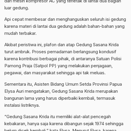
dari mesin kompresor AC yang terletak di lantai dua bagian
luar gedung.
Api cepat membesar dan menghanguskan seluruh isi gedung
karena materi di lantai dua gedung adalah bahan-bahan yang
mudah terbakar.
Akibat peristiwa ini, plafon dan atap Gedung Sasana Krida
turut ambruk. Proses pemadaman berlangsung kondusif
karena kontribusi berbagai pihak, di antaranya Satuan Polisi
Pamong Praja (Satpol PP) yang melakukan penjagaan,
pegawai, dan masyarakat sehingga api tak meluas.
Sementara itu, Asisten Bidang Umum Setda Provinsi Papua
Elysa Auri mengatakan, Gedung Sasana Krida merupakan
bangunan lama yang harus diperbaiki kembali, termasuk
instalasi listriknya.
“Gedung Sasana Krida itu memiliki alat-alat pencegah
kebakaran, hanya saja karena dibangun sejak 1974 sehingga
belum dicek kembali,” kata Elysa. Menurut Elysa, karena