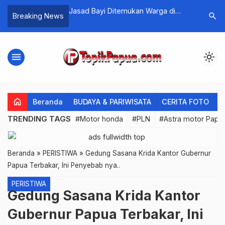
d 2026 Review
Jasad Bayi Ditemukan Warga di
Berjudi T
search
Breaking News
Belakang Pasar Hamadi
Deposit
menu
light_mode
home
Beranda
BUDAYA & PARIWISATA
CERITA FOTO
C
TRENDING TAGS
#Motor honda
#PLN
#Astra motor Papu
Beranda
»
PERISTIWA
»
Gedung Sasana Krida Kantor Gubernur
Papua Terbakar, Ini Penyebab nya..
PERISTIWA
Gedung Sasana Krida Kantor
Gubernur Papua Terbakar, Ini