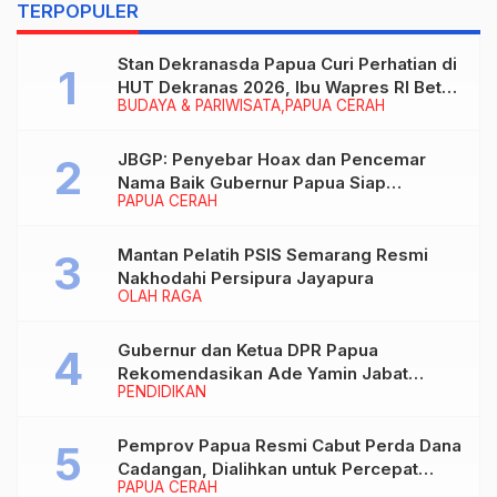
TERPOPULER
Stan Dekranasda Papua Curi Perhatian di
HUT Dekranas 2026, Ibu Wapres RI Betah
BUDAYA & PARIWISATA
PAPUA CERAH
Menikmati Karya Perajin
JBGP: Penyebar Hoax dan Pencemar
Nama Baik Gubernur Papua Siap
PAPUA CERAH
Berhadapan dengan Hukum!
Mantan Pelatih PSIS Semarang Resmi
Nakhodahi Persipura Jayapura
OLAH RAGA
Gubernur dan Ketua DPR Papua
Rekomendasikan Ade Yamin Jabat
PENDIDIKAN
Rektor IAIN Fattahul Muluk Papua
periode 2026–2030
Pemprov Papua Resmi Cabut Perda Dana
Cadangan, Dialihkan untuk Percepat
PAPUA CERAH
Pembangunan dan Layanan Publik