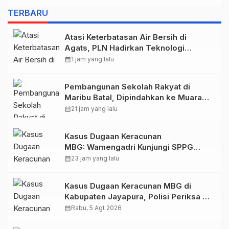
TERBARU
Atasi Keterbatasan Air Bersih di
Agats, PLN Hadirkan Teknologi
Desalinasi untuk Masjid Saiful Al-
calendar_month
1 jam yang lalu
Bukhori dan Warga Sekitar
Pembangunan Sekolah Rakyat di
Maribu Batal, Dipindahkan ke Muara
Tami, Ini Sebabnya
calendar_month
21 jam yang lalu
Kasus Dugaan Keracunan
MBG: Wamengadri Kunjungi SPPG
Yayasan KIS Papua, Ini yang
calendar_month
23 jam yang lalu
Ditemukan
Kasus Dugaan Keracunan MBG di
Kabupaten Jayapura, Polisi Periksa 30
Orang Saksi
calendar_month
Rabu, 5 Agt 2026