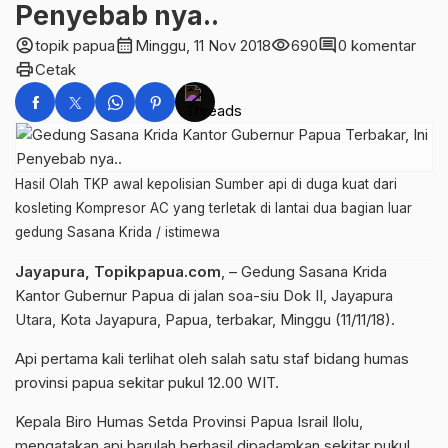
Penyebab nya..
account_circle
calendar_month
visibility
comment
topik papua
Minggu, 11 Nov 2018
690
0 komentar
print
Cetak
Hasil Olah TKP awal kepolisian Sumber api di duga kuat dari
kosleting Kompresor AC yang terletak di lantai dua bagian luar
gedung Sasana Krida / istimewa
Jayapura, Topikpapua.com
, – Gedung Sasana Krida
Kantor Gubernur Papua di jalan soa-siu Dok II, Jayapura
Utara, Kota Jayapura, Papua, terbakar, Minggu (11/11/18).
Api pertama kali terlihat oleh salah satu staf bidang humas
provinsi papua sekitar pukul 12.00 WIT.
Kepala Biro Humas Setda Provinsi Papua Israil Ilolu,
mengatakan api barulah berhasil dipadamkan sekitar pukul