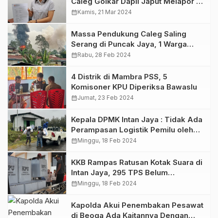
Caleg Golkar Dapil Japut Melapor ke
Bawaslu
calendar_month
Kamis, 21 Mar 2024
Massa Pendukung Caleg Saling
Serang di Puncak Jaya, 1 Warga
Tewas
calendar_month
Rabu, 28 Feb 2024
4 Distrik di Mambra PSS, 5
Komisoner KPU Diperiksa Bawaslu
calendar_month
Jumat, 23 Feb 2024
Kepala DPMK Intan Jaya : Tidak Ada
Perampasan Logistik Pemilu oleh
KKB di Hitadipa
calendar_month
Minggu, 18 Feb 2024
KKB Rampas Ratusan Kotak Suara di
Intan Jaya, 295 TPS Belum
Mencoblos
calendar_month
Minggu, 18 Feb 2024
Kapolda Akui Penembakan Pesawat
di Beoga Ada Kaitannya Dengan