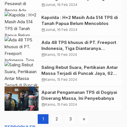
Pileg
calendar_month
Jumat, 16 Feb 2024
Kapolda : H+2 Masih Ada 514 TPS di
Tanah Papua Belum Mencoblos
calendar_month
Jumat, 16 Feb 2024
Ada 48 TPS khusus di PT. Freeport
Indonesia, Tiga Diantaranya
Tertinggi di Indonesia
calendar_month
Kamis, 15 Feb 2024
Saling Rebut Suara, Pertikaian Antar
Massa Terjadi di Puncak Jaya, 62
Orang Terluka
calendar_month
Kamis, 15 Feb 2024
Aparat Pengamanan TPS di Dogiyai
Diserang Massa, Ini Penyebabnya
calendar_month
Kamis, 15 Feb 2024
1
2
3
»