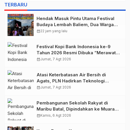
Depapre
TERBARU
Hendak Masuk Pintu Utama Festival
Budaya Lembah Baliem, Dua Warga
Sipil Ditembak OTK
calendar_month
22 jam yang lalu
Festival Kopi Bank Indonesia ke-9
Tahun 2026 Resmi Dibuka “Merawat
Warisan, Membangun Masa Depan
calendar_month
Jumat, 7 Agt 2026
Papua”
Atasi Keterbatasan Air Bersih di
Agats, PLN Hadirkan Teknologi
Desalinasi untuk Masjid Saiful Al-
calendar_month
Jumat, 7 Agt 2026
Bukhori dan Warga Sekitar
Pembangunan Sekolah Rakyat di
Maribu Batal, Dipindahkan ke Muara
Tami, Ini Sebabnya
calendar_month
Kamis, 6 Agt 2026