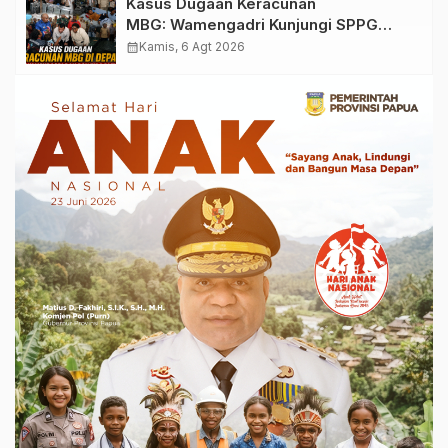
Kasus Dugaan Keracunan
MBG: Wamengadri Kunjungi SPPG
Yayasan KIS Papua, Ini yang
calendar_month
Kamis, 6 Agt 2026
Ditemukan