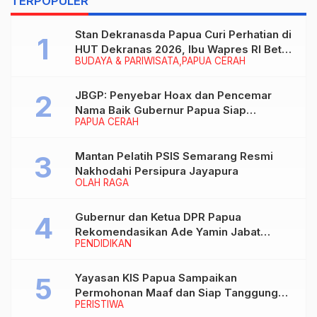
TERPOPULER
Stan Dekranasda Papua Curi Perhatian di
HUT Dekranas 2026, Ibu Wapres RI Betah
BUDAYA & PARIWISATA
PAPUA CERAH
Menikmati Karya Perajin
JBGP: Penyebar Hoax dan Pencemar
Nama Baik Gubernur Papua Siap
PAPUA CERAH
Berhadapan dengan Hukum!
Mantan Pelatih PSIS Semarang Resmi
Nakhodahi Persipura Jayapura
OLAH RAGA
Gubernur dan Ketua DPR Papua
Rekomendasikan Ade Yamin Jabat
PENDIDIKAN
Rektor IAIN Fattahul Muluk Papua
periode 2026–2030
Yayasan KIS Papua Sampaikan
Permohonan Maaf dan Siap Tanggung
PERISTIWA
Biaya Korban Dugaan Keracunan MBG di