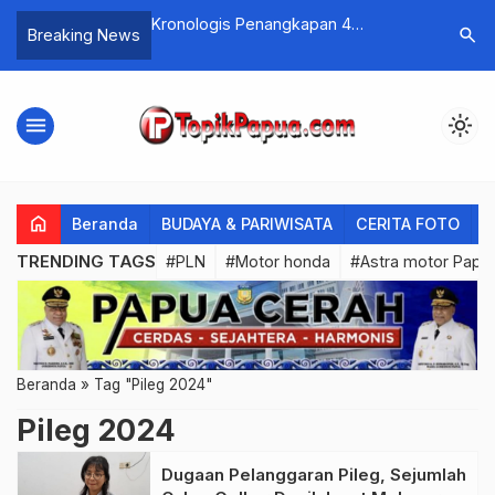
Online Uang Asli
Kronologis Penangkapan 4
Jajaran 
search
Breaking News
Tersangka Teror di Yahukimo
Kedatang
Kontingen
menu
light_mode
home
Beranda
BUDAYA & PARIWISATA
CERITA FOTO
C
TRENDING TAGS
#PLN
#Motor honda
#Astra motor Papu
Beranda
»
Tag "Pileg 2024"
Pileg 2024
Dugaan Pelanggaran Pileg, Sejumlah