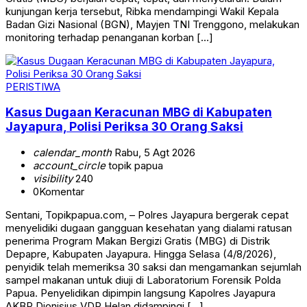
kunjungan kerja tersebut, Ribka mendampingi Wakil Kepala
Badan Gizi Nasional (BGN), Mayjen TNI Trenggono, melakukan
monitoring terhadap penanganan korban […]
PERISTIWA
Kasus Dugaan Keracunan MBG di Kabupaten
Jayapura, Polisi Periksa 30 Orang Saksi
calendar_month
Rabu, 5 Agt 2026
account_circle
topik papua
visibility
240
0
Komentar
Sentani, Topikpapua.com, – Polres Jayapura bergerak cepat
menyelidiki dugaan gangguan kesehatan yang dialami ratusan
penerima Program Makan Bergizi Gratis (MBG) di Distrik
Depapre, Kabupaten Jayapura. Hingga Selasa (4/8/2026),
penyidik telah memeriksa 30 saksi dan mengamankan sejumlah
sampel makanan untuk diuji di Laboratorium Forensik Polda
Papua. Penyelidikan dipimpin langsung Kapolres Jayapura
AKBP Dionisius VDP Helan didampingi […]