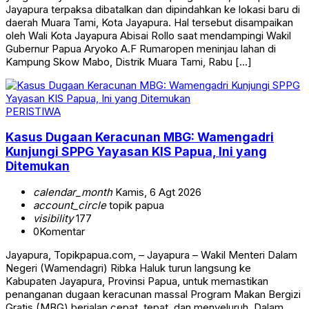
Jayapura terpaksa dibatalkan dan dipindahkan ke lokasi baru di
daerah Muara Tami, Kota Jayapura. Hal tersebut disampaikan
oleh Wali Kota Jayapura Abisai Rollo saat mendampingi Wakil
Gubernur Papua Aryoko A.F Rumaropen meninjau lahan di
Kampung Skow Mabo, Distrik Muara Tami, Rabu […]
PERISTIWA
Kasus Dugaan Keracunan MBG: Wamengadri
Kunjungi SPPG Yayasan KIS Papua, Ini yang
Ditemukan
calendar_month
Kamis, 6 Agt 2026
account_circle
topik papua
visibility
177
0
Komentar
Jayapura, Topikpapua.com, – Jayapura – Wakil Menteri Dalam
Negeri (Wamendagri) Ribka Haluk turun langsung ke
Kabupaten Jayapura, Provinsi Papua, untuk memastikan
penanganan dugaan keracunan massal Program Makan Bergizi
Gratis (MBG) berjalan cepat, tepat, dan menyeluruh. Dalam