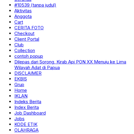
#10539 (tanpa judul)
Aktivitas
Anggota
Cart
CERITA FOTO
Checkout
Client Portal
Club
Collection
contoh popup
Dilepas dari Sorong, Kirab Api PON XX Menuju ke Lima
Wilayah Adat di Papua
DISCLAIMER
EKBIS
Grup
Home
IKLAN
Indeks Berita
Index Berita
Job Dashboard
Jobs
KODE ETIK
OLAHRAGA