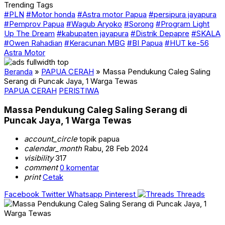
Trending Tags
#PLN
#Motor honda
#Astra motor Papua
#persipura jayapura
#Pemprov Papua
#Wagub Aryoko
#Sorong
#Program Light
Up The Dream
#kabupaten jayapura
#Distrik Depapre
#SKALA
#Owen Rahadian
#Keracunan MBG
#BI Papua
#HUT ke-56
Astra Motor
Beranda
»
PAPUA CERAH
»
Massa Pendukung Caleg Saling
Serang di Puncak Jaya, 1 Warga Tewas
PAPUA CERAH
PERISTIWA
Massa Pendukung Caleg Saling Serang di
Puncak Jaya, 1 Warga Tewas
account_circle
topik papua
calendar_month
Rabu, 28 Feb 2024
visibility
317
comment
0 komentar
print
Cetak
Facebook
Twitter
Whatsapp
Pinterest
Threads