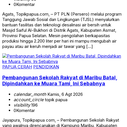
0
Komentar
Agats, Topikpapua.com, – PT PLN (Persero) melalui program
Tanggung Jawab Sosial dan Lingkungan (TJSL) menyalurkan
bantuan fasilitas dan teknologi desalinasi air bersih untuk
Masjid Saiful Al-Bukhori di Distrik Agats, Kabupaten Asmat,
Provinsi Papua Selatan. Mesin pengolahan berkapasitas
produksi hingga 2.200 liter per hari ini mampu mengubah air
payau atau air keruh menjadi air tawar yang […]
PAPUA CERAH
PENDIDIKAN
Pembangunan Sekolah Rakyat di Maribu Batal,
Dipindahkan ke Muara Tami, Ini Sebabnya
calendar_month
Kamis, 6 Agt 2026
account_circle
topik papua
visibility
196
0
Komentar
Jayapura, Topikpapua com, – Pembangunan Sekolah Rakyat
yang awalnya direncanakan di Kampung Maribu, Kabupaten