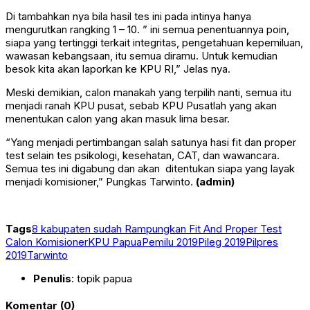
Di tambahkan nya bila hasil tes ini pada intinya hanya
mengurutkan rangking 1 – 10. ” ini semua penentuannya poin,
siapa yang tertinggi terkait integritas, pengetahuan kepemiluan,
wawasan kebangsaan, itu semua diramu. Untuk kemudian
besok kita akan laporkan ke KPU RI,” Jelas nya.
Meski demikian, calon manakah yang terpilih nanti, semua itu
menjadi ranah KPU pusat, sebab KPU Pusatlah yang akan
menentukan calon yang akan masuk lima besar.
“Yang menjadi pertimbangan salah satunya hasi fit dan proper
test selain tes psikologi, kesehatan, CAT, dan wawancara.
Semua tes ini digabung dan akan ditentukan siapa yang layak
menjadi komisioner,” Pungkas Tarwinto.
(admin)
Tags
8 kabupaten sudah Rampungkan Fit And Proper Test
Calon Komisioner
KPU Papua
Pemilu 2019
Pileg 2019
Pilpres
2019
Tarwinto
Penulis
: topik papua
Komentar (0)