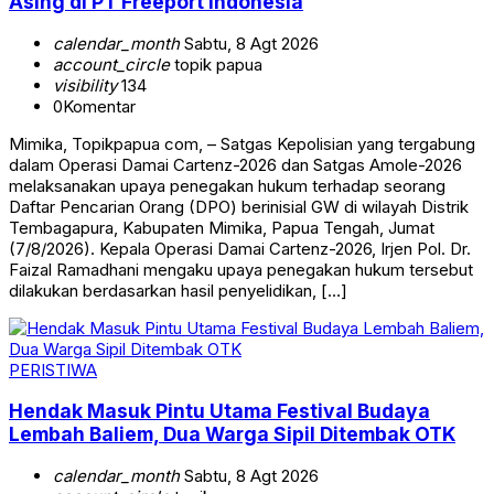
Asing di PT Freeport Indonesia
calendar_month
Sabtu, 8 Agt 2026
account_circle
topik papua
visibility
134
0
Komentar
Mimika, Topikpapua com, – Satgas Kepolisian yang tergabung
dalam Operasi Damai Cartenz-2026 dan Satgas Amole-2026
melaksanakan upaya penegakan hukum terhadap seorang
Daftar Pencarian Orang (DPO) berinisial GW di wilayah Distrik
Tembagapura, Kabupaten Mimika, Papua Tengah, Jumat
(7/8/2026). Kepala Operasi Damai Cartenz-2026, Irjen Pol. Dr.
Faizal Ramadhani mengaku upaya penegakan hukum tersebut
dilakukan berdasarkan hasil penyelidikan, […]
PERISTIWA
Hendak Masuk Pintu Utama Festival Budaya
Lembah Baliem, Dua Warga Sipil Ditembak OTK
calendar_month
Sabtu, 8 Agt 2026