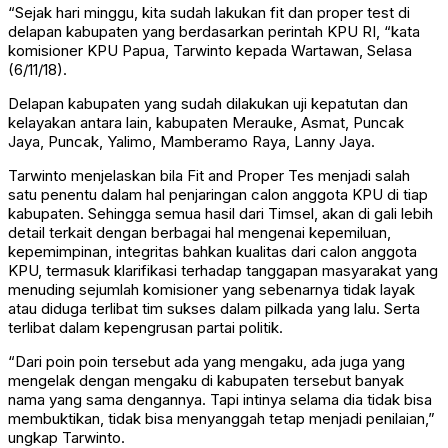
“Sejak hari minggu, kita sudah lakukan fit dan proper test di
delapan kabupaten yang berdasarkan perintah KPU RI, “kata
komisioner KPU Papua, Tarwinto kepada Wartawan, Selasa
(6/11/18).
Delapan kabupaten yang sudah dilakukan uji kepatutan dan
kelayakan antara lain, kabupaten Merauke, Asmat, Puncak
Jaya, Puncak, Yalimo, Mamberamo Raya, Lanny Jaya.
Tarwinto menjelaskan bila Fit and Proper Tes menjadi salah
satu penentu dalam hal penjaringan calon anggota KPU di tiap
kabupaten. Sehingga semua hasil dari Timsel, akan di gali lebih
detail terkait dengan berbagai hal mengenai kepemiluan,
kepemimpinan, integritas bahkan kualitas dari calon anggota
KPU, termasuk klarifikasi terhadap tanggapan masyarakat yang
menuding sejumlah komisioner yang sebenarnya tidak layak
atau diduga terlibat tim sukses dalam pilkada yang lalu. Serta
terlibat dalam kepengrusan partai politik.
“Dari poin poin tersebut ada yang mengaku, ada juga yang
mengelak dengan mengaku di kabupaten tersebut banyak
nama yang sama dengannya. Tapi intinya selama dia tidak bisa
membuktikan, tidak bisa menyanggah tetap menjadi penilaian,”
ungkap Tarwinto.