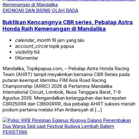
EKONOMI DAN BISNIS
OLAH RAGA
Buktikan Kencangnya CBR series, Pebalap Astra
Honda Raih Kemenangan di Mandalika
calendar_month
16 jam yang lalu
account_circle
topik papua
visibility
64
0
Komentar
Mandalika, Topikpapua.com, – Pebalap Astra Honda Racing
Team (AHRT) tampil meyakinkan bersama CBR Series pada
putaran keempat Idemitsu FIM Asia Road Racing
Championship (ARRC) 2026 di Pertamina Mandalika
International Circuit, Lombok, Nusa Tenggara Barat, 7-9
Agustus 2026. Mengandalkan ketangguhan dan kecepatan
CBR250RR dan CB600RRR, dua pebalap AHRT sukses meraih
podium pertama melalui Irfan Ardiansyah di […]
PERISTIWA