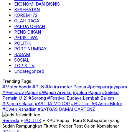
EKONOMI DAN BISNIS
KESEHATAN
KOREM 172
OLAH RAGA
PAPUA CERAH
PENDIDIKAN
PERISTIWA
POLITIK
PORT NUMBAY
RAGAM
SOSIAL
TOPIK TV
Uncategorized
Trending Tags
#Motor honda
#PLN
#Astra motor Papua
#persipura jayapura
#Pemprov Papua
#Wagub Aryoko
#polda Papua
#Seleksi
Pemain U-21
#Sorong
#Festival Budaya Lembah Baliem
#Papua selatan
#ASTRA MOTOR
#HUT ke-56 Astra Motor
#Owen Rahadian
#SATGAS DAMAI CARTENZ
Beranda
»
POLITIK
»
KPU Papua : Baru 8 Kabupaten yang
Sudah Rampungkan Fit And Proper Test Calon Komisioner
POLITIK