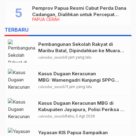
periode 2026–2030
Pemprov Papua Resmi Cabut Perda Dana
Cadangan, Dialihkan untuk Percepat
PAPUA CERAH
Pembangunan dan Layanan Publik
TERBARU
Pembangunan Sekolah Rakyat di
Maribu Batal, Dipindahkan ke Muara
Tami, Ini Sebabnya
calendar_month
9 jam yang lalu
Kasus Dugaan Keracunan
MBG: Wamengadri Kunjungi SPPG
Yayasan KIS Papua, Ini yang
calendar_month
11 jam yang lalu
Ditemukan
Kasus Dugaan Keracunan MBG di
Kabupaten Jayapura, Polisi Periksa 30
Orang Saksi
calendar_month
Rabu, 5 Agt 2026
Yayasan KIS Papua Sampaikan