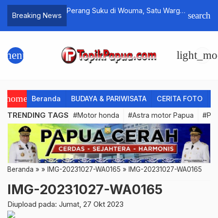
erputar Mesin Judi
Perang Suku di Wouma, Satu Warga
Nau Wake
search
Breaking News
Menguntungkan 2026
Tewas, Tiga Luka-luka
Bertangg
Pembanta
Beoga
menu
light_mo
home
Beranda
BUDAYA & PARIWISATA
CERITA FOTO
C
TRENDING TAGS
#Motor honda
#Astra motor Papua
#PL
Beranda
»
»
IMG-20231027-WA0165
»
IMG-20231027-WA0165
IMG-20231027-WA0165
Diupload pada: Jumat, 27 Okt 2023