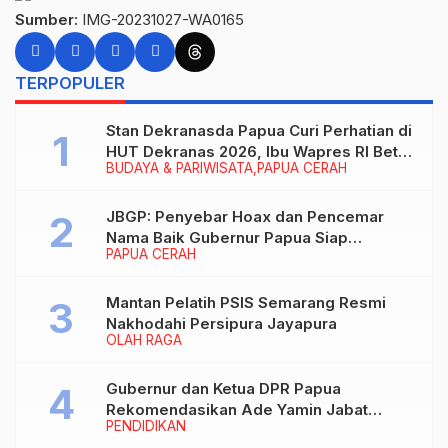
Sumber:
IMG-20231027-WA0165
TERPOPULER
Stan Dekranasda Papua Curi Perhatian di
HUT Dekranas 2026, Ibu Wapres RI Betah
BUDAYA & PARIWISATA
PAPUA CERAH
Menikmati Karya Perajin
JBGP: Penyebar Hoax dan Pencemar
Nama Baik Gubernur Papua Siap
PAPUA CERAH
Berhadapan dengan Hukum!
Mantan Pelatih PSIS Semarang Resmi
Nakhodahi Persipura Jayapura
OLAH RAGA
Gubernur dan Ketua DPR Papua
Rekomendasikan Ade Yamin Jabat
PENDIDIKAN
Rektor IAIN Fattahul Muluk Papua