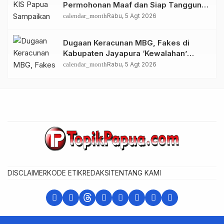
Permohonan Maaf dan Siap Tanggung
Biaya Korban Dugaan Keracunan MBG
calendar_month
Rabu, 5 Agt 2026
di Depapre
Dugaan Keracunan MBG, Fakes di
Kabupaten Jayapura ‘Kewalahan’
Layani Ratusan Korban
calendar_month
Rabu, 5 Agt 2026
DISCLAIMER
KODE ETIK
REDAKSI
TENTANG KAMI