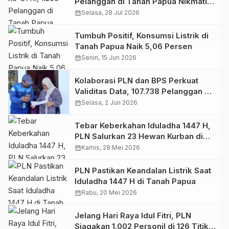
Pelanggan di Tanah Papua Nikmati
Promo Tambah Daya PLN
calendar_month
Selasa, 28 Jul 2026
Tumbuh Positif, Konsumsi Listrik di
Tanah Papua Naik 5,06 Persen
calendar_month
Senin, 15 Jun 2026
Kolaborasi PLN dan BPS Perkuat
Validitas Data, 107.738 Pelanggan di
Tanah Papua Berhasil Diverifikasi
calendar_month
Selasa, 2 Jun 2026
Tebar Keberkahan Iduladha 1447 H,
PLN Salurkan 23 Hewan Kurban di
Tanah Papua
calendar_month
Kamis, 28 Mei 2026
PLN Pastikan Keandalan Listrik Saat
Iduladha 1447 H di Tanah Papua
calendar_month
Rabu, 20 Mei 2026
Jelang Hari Raya Idul Fitri, PLN
Siagakan 1.002 Personil di 126 Titik