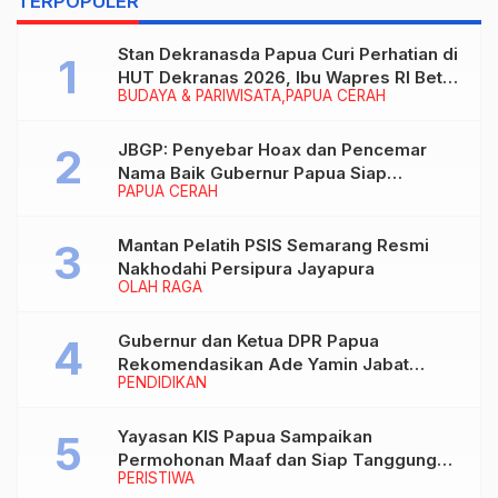
TERPOPULER
Stan Dekranasda Papua Curi Perhatian di
HUT Dekranas 2026, Ibu Wapres RI Betah
BUDAYA & PARIWISATA
PAPUA CERAH
Menikmati Karya Perajin
JBGP: Penyebar Hoax dan Pencemar
Nama Baik Gubernur Papua Siap
PAPUA CERAH
Berhadapan dengan Hukum!
Mantan Pelatih PSIS Semarang Resmi
Nakhodahi Persipura Jayapura
OLAH RAGA
Gubernur dan Ketua DPR Papua
Rekomendasikan Ade Yamin Jabat
PENDIDIKAN
Rektor IAIN Fattahul Muluk Papua
periode 2026–2030
Yayasan KIS Papua Sampaikan
Permohonan Maaf dan Siap Tanggung
PERISTIWA
Biaya Korban Dugaan Keracunan MBG di