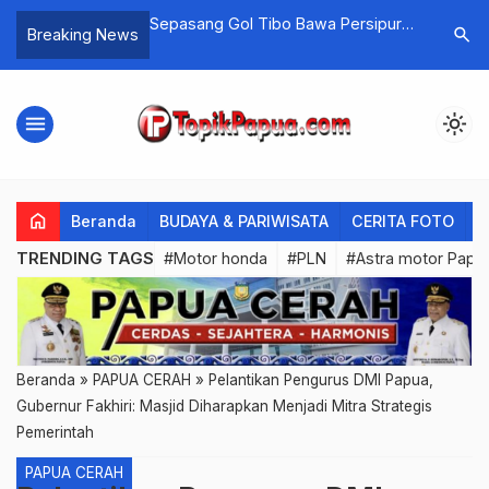
 Philips, TNI-Polri
Sepasang Gol Tibo Bawa Persipura
Bawa 21 K
search
Breaking News
n Khusus
ke Posisi Tujuh Kelasmen
Lima WNA
menu
light_mode
home
Beranda
BUDAYA & PARIWISATA
CERITA FOTO
C
TRENDING TAGS
#Motor honda
#PLN
#Astra motor Papu
Beranda
»
PAPUA CERAH
»
Pelantikan Pengurus DMI Papua,
Gubernur Fakhiri: Masjid Diharapkan Menjadi Mitra Strategis
Pemerintah
PAPUA CERAH