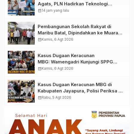
Agats, PLN Hadirkan Teknologi
Desalinasi untuk Masjid Saiful Al-
calendar_month
14 jam yang lalu
Bukhori dan Warga Sekitar
Pembangunan Sekolah Rakyat di
Maribu Batal, Dipindahkan ke Muara
Tami, Ini Sebabnya
calendar_month
Kamis, 6 Agt 2026
Kasus Dugaan Keracunan
MBG: Wamengadri Kunjungi SPPG
Yayasan KIS Papua, Ini yang
calendar_month
Kamis, 6 Agt 2026
Ditemukan
Kasus Dugaan Keracunan MBG di
Kabupaten Jayapura, Polisi Periksa 30
Orang Saksi
calendar_month
Rabu, 5 Agt 2026