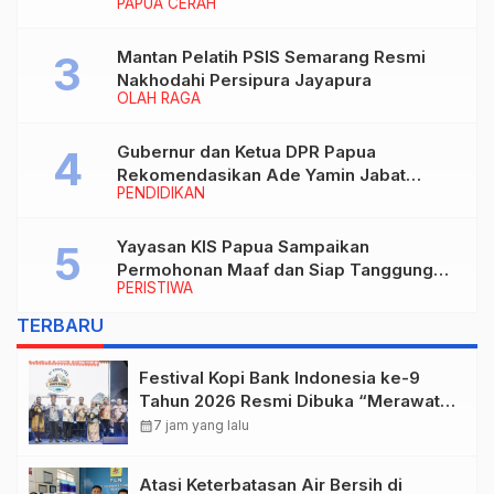
PAPUA CERAH
Berhadapan dengan Hukum!
Mantan Pelatih PSIS Semarang Resmi
Nakhodahi Persipura Jayapura
OLAH RAGA
Gubernur dan Ketua DPR Papua
Rekomendasikan Ade Yamin Jabat
PENDIDIKAN
Rektor IAIN Fattahul Muluk Papua
periode 2026–2030
Yayasan KIS Papua Sampaikan
Permohonan Maaf dan Siap Tanggung
PERISTIWA
Biaya Korban Dugaan Keracunan MBG di
Depapre
TERBARU
Festival Kopi Bank Indonesia ke-9
Tahun 2026 Resmi Dibuka “Merawat
Warisan, Membangun Masa Depan
calendar_month
7 jam yang lalu
Papua”
Atasi Keterbatasan Air Bersih di