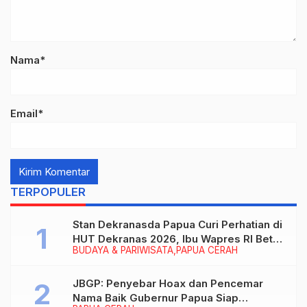
Nama*
Email*
TERPOPULER
Stan Dekranasda Papua Curi Perhatian di
HUT Dekranas 2026, Ibu Wapres RI Betah
BUDAYA & PARIWISATA
PAPUA CERAH
Menikmati Karya Perajin
JBGP: Penyebar Hoax dan Pencemar
Nama Baik Gubernur Papua Siap