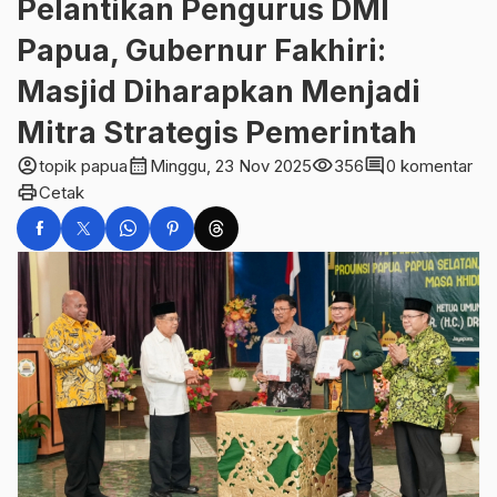
Pelantikan Pengurus DMI
Papua, Gubernur Fakhiri:
Masjid Diharapkan Menjadi
Mitra Strategis Pemerintah
account_circle
calendar_month
visibility
comment
topik papua
Minggu, 23 Nov 2025
356
0 komentar
print
Cetak