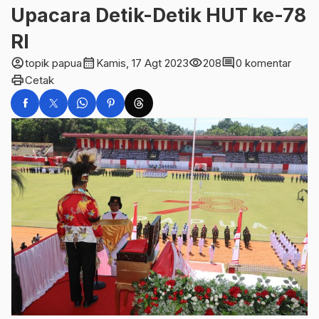
Upacara Detik-Detik HUT ke-78
RI
account_circle
calendar_month
visibility
comment
topik papua
Kamis, 17 Agt 2023
208
0 komentar
print
Cetak