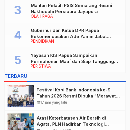
Mantan Pelatih PSIS Semarang Resmi
Nakhodahi Persipura Jayapura
OLAH RAGA
Gubernur dan Ketua DPR Papua
Rekomendasikan Ade Yamin Jabat
PENDIDIKAN
Rektor IAIN Fattahul Muluk Papua
periode 2026–2030
Yayasan KIS Papua Sampaikan
Permohonan Maaf dan Siap Tanggung
PERISTIWA
Biaya Korban Dugaan Keracunan MBG di
Depapre
TERBARU
Festival Kopi Bank Indonesia ke-9
Tahun 2026 Resmi Dibuka “Merawat
Warisan, Membangun Masa Depan
calendar_month
17 jam yang lalu
Papua”
Atasi Keterbatasan Air Bersih di
Agats, PLN Hadirkan Teknologi