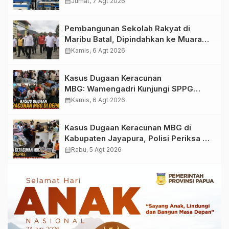
Desalinasi untuk Masjid Saiful Al-
calendar_month
Jumat, 7 Agt 2026
Bukhori dan Warga Sekitar
Pembangunan Sekolah Rakyat di
Maribu Batal, Dipindahkan ke Muara
Tami, Ini Sebabnya
calendar_month
Kamis, 6 Agt 2026
Kasus Dugaan Keracunan
MBG: Wamengadri Kunjungi SPPG
Yayasan KIS Papua, Ini yang
calendar_month
Kamis, 6 Agt 2026
Ditemukan
Kasus Dugaan Keracunan MBG di
Kabupaten Jayapura, Polisi Periksa 30
Orang Saksi
calendar_month
Rabu, 5 Agt 2026