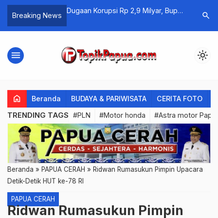
e Telan Korban, 1
Dugaan Korupsi Rp 2,9 Milyar, Bupati
Pemda Pe
search
Breaking News
ura Tewas Ditikam
Boven Digoel Siap Diperiksa
Makamkan
Tembak A
menu
light_mode
home
Beranda
BUDAYA & PARIWISATA
CERITA FOTO
C
TRENDING TAGS
#PLN
#Motor honda
#Astra motor Papu
Beranda
»
PAPUA CERAH
»
Ridwan Rumasukun Pimpin Upacara
Detik-Detik HUT ke-78 RI
PAPUA CERAH
Ridwan Rumasukun Pimpin