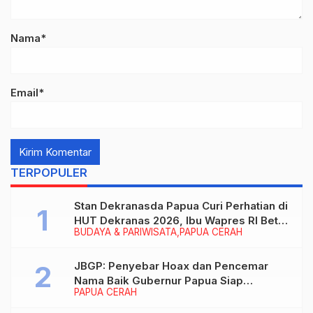
Nama*
Email*
TERPOPULER
Stan Dekranasda Papua Curi Perhatian di
HUT Dekranas 2026, Ibu Wapres RI Betah
BUDAYA & PARIWISATA
PAPUA CERAH
Menikmati Karya Perajin
JBGP: Penyebar Hoax dan Pencemar
Nama Baik Gubernur Papua Siap
PAPUA CERAH
Berhadapan dengan Hukum!