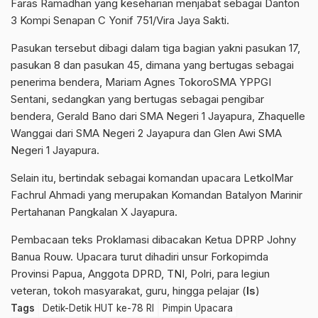
Faras Ramadhan yang keseharian menjabat sebagai Danton
3 Kompi Senapan C Yonif 751/Vira Jaya Sakti.
Pasukan tersebut dibagi dalam tiga bagian yakni pasukan 17,
pasukan 8 dan pasukan 45, dimana yang bertugas sebagai
penerima bendera, Mariam Agnes TokoroSMA YPPGI
Sentani, sedangkan yang bertugas sebagai pengibar
bendera, Gerald Bano dari SMA Negeri 1 Jayapura, Zhaquelle
Wanggai dari SMA Negeri 2 Jayapura dan Glen Awi SMA
Negeri 1 Jayapura.
Selain itu, bertindak sebagai komandan upacara LetkolMar
Fachrul Ahmadi yang merupakan Komandan Batalyon Marinir
Pertahanan Pangkalan X Jayapura.
Pembacaan teks Proklamasi dibacakan Ketua DPRP Johny
Banua Rouw. Upacara turut dihadiri unsur Forkopimda
Provinsi Papua, Anggota DPRD, TNI, Polri, para legiun
veteran, tokoh masyarakat, guru, hingga pelajar (
Is
)
Tags
Detik-Detik HUT ke-78 RI
Pimpin Upacara