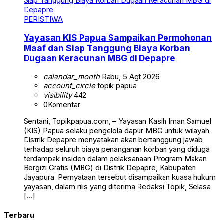
PERISTIWA
Yayasan KIS Papua Sampaikan Permohonan
Maaf dan Siap Tanggung Biaya Korban
Dugaan Keracunan MBG di Depapre
calendar_month
Rabu, 5 Agt 2026
account_circle
topik papua
visibility
442
0
Komentar
Sentani, Topikpapua.com, – Yayasan Kasih Iman Samuel
(KIS) Papua selaku pengelola dapur MBG untuk wilayah
Distrik Depapre menyatakan akan bertanggung jawab
terhadap seluruh biaya penanganan korban yang diduga
terdampak insiden dalam pelaksanaan Program Makan
Bergizi Gratis (MBG) di Distrik Depapre, Kabupaten
Jayapura. Pernyataan tersebut disampaikan kuasa hukum
yayasan, dalam rilis yang diterima Redaksi Topik, Selasa
[…]
Terbaru