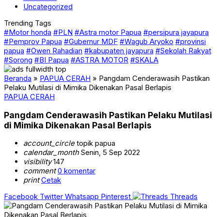
Uncategorized
Trending Tags
#Motor honda
#PLN
#Astra motor Papua
#persipura jayapura
#Pemprov Papua
#Gubernur MDF
#Wagub Aryoko
#provinsi
papua
#Owen Rahadian
#kabupaten jayapura
#Sekolah Rakyat
#Sorong
#BI Papua
#ASTRA MOTOR
#SKALA
Beranda
»
PAPUA CERAH
»
Pangdam Cenderawasih Pastikan
Pelaku Mutilasi di Mimika Dikenakan Pasal Berlapis
PAPUA CERAH
Pangdam Cenderawasih Pastikan Pelaku Mutilasi
di Mimika Dikenakan Pasal Berlapis
account_circle
topik papua
calendar_month
Senin, 5 Sep 2022
visibility
147
comment
0 komentar
print
Cetak
Facebook
Twitter
Whatsapp
Pinterest
Threads