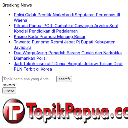
Breaking News
Polisi Ciduk Pemilik Narkoba di Seputaran Perumnas III
Waena
Pilkada Papua, PGRI Curhat ke Cawagub Aryoko Soal
Kondisi Pendidikan di Pedalaman
Kasino Kode Promosi Menang Besar
Triwanto Purnomo Resmi Jabat Pj Bupati Kabupaten
Jayapura
Dua Warga Asing Penadah Barang Curian dan Narkotika
Diamankan Polisi
Jadi Tokoh Inspiratif Dunia, Biografi Jokowi Tulisan Dirut
PLN Terbit di Korea
search
search
menu