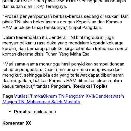
pasal 340 KUHP dan pasal 365 KUHP sehingga pasal berlapis
dan sudah olah TKP,” terangnya.
“Proses penyempurnaan berkas-berkas sedang dilakukan. Dan
pihak TNI akan bekerjasama dengan Kepolisian dan Komnas
HAM untuk ke tahap berikutnya,” timpal Pangdam.
Dalam kesempatan itu, Jenderal TNI bintang dua ini juga
menyampaikan u rasa duka yang mendalam kepada keluarga
korban, dan berharap pihak keluarga diberikan ketabahan serta
korban diterima disisi Tuhan Yang Maha Esa.
“Mari sama-sama menunggu hasil penyidikan sampai dengan
tahap di pengadilan. Daan mari sama-sama mengawasi dan
mengikuti, sehingga bila ada yang terlewat dapat diberi saran
dan diingatkan, bahkan Komnas HAM diberikan akses dalam
kasus tersebut,” tandas Pangdam. (
Redaksi Topik)
Tags
Mutilasi Timika
Oknum TNI
Pangdam XVII/Cenderawasih
Mayjen TNI Muhammad Saleh Mustafa
Penulis
: topik papua
Komentar (0)