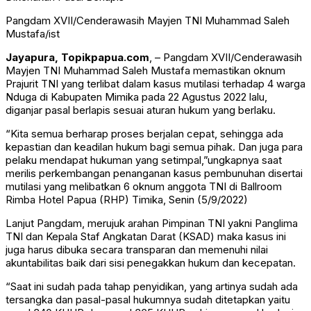
Pangdam XVII/Cenderawasih Mayjen TNI Muhammad Saleh
Mustafa/ist
Jayapura, Topikpapua.com
, – Pangdam XVII/Cenderawasih
Mayjen TNI Muhammad Saleh Mustafa memastikan oknum
Prajurit TNI yang terlibat dalam kasus mutilasi terhadap 4 warga
Nduga di Kabupaten Mimika pada 22 Agustus 2022 lalu,
diganjar pasal berlapis sesuai aturan hukum yang berlaku.
“Kita semua berharap proses berjalan cepat, sehingga ada
kepastian dan keadilan hukum bagi semua pihak. Dan juga para
pelaku mendapat hukuman yang setimpal,”ungkapnya saat
merilis perkembangan penanganan kasus pembunuhan disertai
mutilasi yang melibatkan 6 oknum anggota TNI di Ballroom
Rimba Hotel Papua (RHP) Timika, Senin (5/9/2022)
Lanjut Pangdam, merujuk arahan Pimpinan TNI yakni Panglima
TNI dan Kepala Staf Angkatan Darat (KSAD) maka kasus ini
juga harus dibuka secara transparan dan memenuhi nilai
akuntabilitas baik dari sisi penegakkan hukum dan kecepatan.
“Saat ini sudah pada tahap penyidikan, yang artinya sudah ada
tersangka dan pasal-pasal hukumnya sudah ditetapkan yaitu