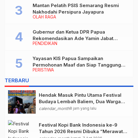
Mantan Pelatih PSIS Semarang Resmi
Nakhodahi Persipura Jayapura
OLAH RAGA
Gubernur dan Ketua DPR Papua
Rekomendasikan Ade Yamin Jabat
PENDIDIKAN
Rektor IAIN Fattahul Muluk Papua
periode 2026–2030
Yayasan KIS Papua Sampaikan
Permohonan Maaf dan Siap Tanggung
PERISTIWA
Biaya Korban Dugaan Keracunan MBG di
Depapre
TERBARU
Hendak Masuk Pintu Utama Festival
Budaya Lembah Baliem, Dua Warga
Sipil Ditembak OTK
calendar_month
8 jam yang lalu
Festival Kopi Bank Indonesia ke-9
Tahun 2026 Resmi Dibuka “Merawat
Warisan, Membangun Masa Depan