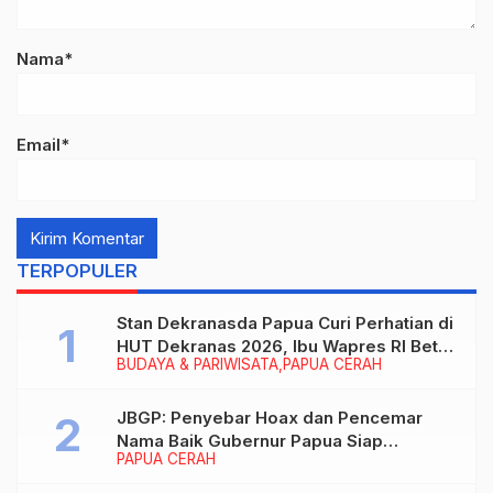
Nama*
Email*
TERPOPULER
Stan Dekranasda Papua Curi Perhatian di
HUT Dekranas 2026, Ibu Wapres RI Betah
BUDAYA & PARIWISATA
PAPUA CERAH
Menikmati Karya Perajin
JBGP: Penyebar Hoax dan Pencemar
Nama Baik Gubernur Papua Siap
PAPUA CERAH
Berhadapan dengan Hukum!