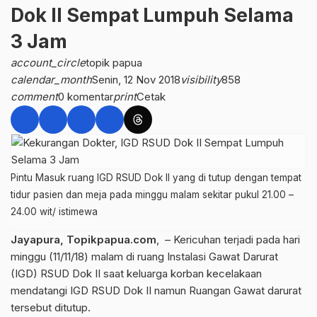
Dok II Sempat Lumpuh Selama
3 Jam
account_circle
topik papua
calendar_month
Senin, 12 Nov 2018
visibility
858
comment
0 komentar
print
Cetak
Pintu Masuk ruang IGD RSUD Dok II yang di tutup dengan tempat
tidur pasien dan meja pada minggu malam sekitar pukul 21.00 –
24.00 wit/ istimewa
Jayapura, Topikpapua.com
, – Kericuhan terjadi pada hari
minggu (11/11/18) malam di ruang Instalasi Gawat Darurat
(IGD) RSUD Dok II saat keluarga korban kecelakaan
mendatangi IGD RSUD Dok II namun Ruangan Gawat darurat
tersebut ditutup.