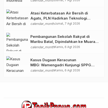
calendar_month
Jumat, 7 Agt 2026
Papua”
Atasi Keterbatasan Air Bersih di
Agats, PLN Hadirkan Teknologi
Desalinasi untuk Masjid Saiful Al-
calendar_month
Jumat, 7 Agt 2026
Bukhori dan Warga Sekitar
Pembangunan Sekolah Rakyat di
Maribu Batal, Dipindahkan ke Muara
Tami, Ini Sebabnya
calendar_month
Kamis, 6 Agt 2026
Kasus Dugaan Keracunan
MBG: Wamengadri Kunjungi SPPG
Yayasan KIS Papua, Ini yang
calendar_month
Kamis, 6 Agt 2026
Ditemukan