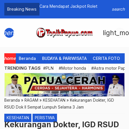
a Deposit
Cara Mendapat Jackpot Rolet
Sambut H
Breaking News
search
Papua Aja
menu
light_m
home
Beranda
BUDAYA & PARIWISATA
CERITA FOTO
C
TRENDING TAGS
#PLN
#Motor honda
#Astra motor Papu
Beranda
»
RAGAM
»
KESEHATAN
»
Kekurangan Dokter, IGD
RSUD Dok II Sempat Lumpuh Selama 3 Jam
KESEHATAN
PERISTIWA
Kekurangan Dokter, IGD RSUD