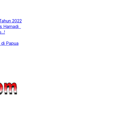
 Tahun 2022
mas Hamadi
..!
 di Papua