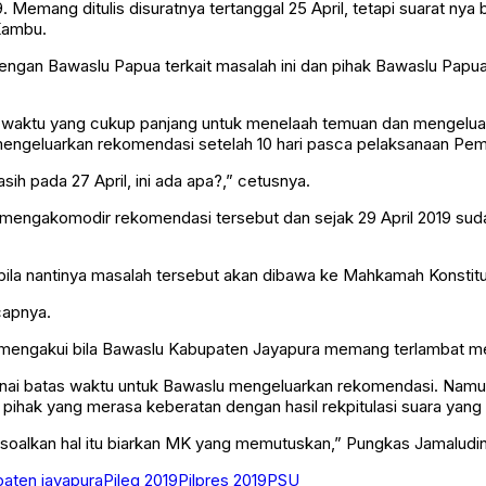
Memang ditulis disuratnya tertanggal 25 April, tetapi suarat nya ba
 Kambu.
gan Bawaslu Papua terkait masalah ini dan pihak Bawaslu Papu
waktu yang cukup panjang untuk menelaah temuan dan mengeluark
geluarkan rekomendasi setelah 10 hari pasca pelaksanaan Pemi
h pada 27 April, ini ada apa?,” cetusnya.
mengakomodir rekomendasi tersebut dan sejak 29 April 2019 sudah
ila nantinya masalah tersebut akan dibawa ke Mahkamah Konstitu
capnya.
 mengakui bila Bawaslu Kabupaten Jayapura memang terlambat m
engenai batas waktu untuk Bawaslu mengeluarkan rekomendasi. N
pihak yang merasa keberatan dengan hasil rekpitulasi suara yan
soalkan hal itu biarkan MK yang memutuskan,” Pungkas Jamaludi
aten jayapura
Pileg 2019
Pilpres 2019
PSU