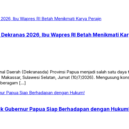
 Dekranas 2026, Ibu Wapres RI Betah Menikmati Kar
al Daerah (Dekranasda) Provinsi Papua menjadi salah satu daya 
 Makassar, Sulawesi Selatan, Jumat (10/7/2026). Mengusung kons
 beragam […]
ik Gubernur Papua Siap Berhadapan dengan Hukum