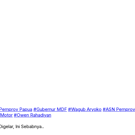
Pemprov Papua
#Gubernur MDF
#Wagub Aryoko
#ASN Pemprov
 Motor
#Owen Rahadiyan
gelar, Ini Sebabnya..