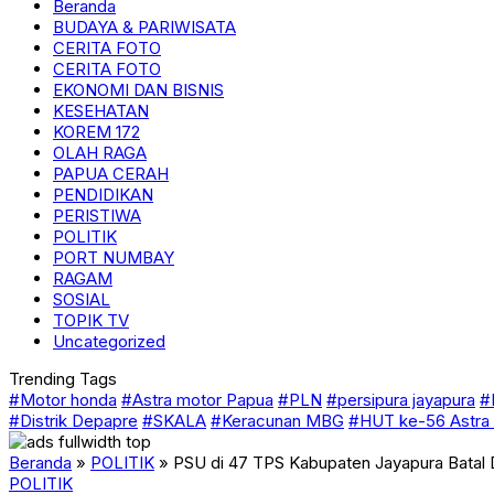
Beranda
BUDAYA & PARIWISATA
CERITA FOTO
CERITA FOTO
EKONOMI DAN BISNIS
KESEHATAN
KOREM 172
OLAH RAGA
PAPUA CERAH
PENDIDIKAN
PERISTIWA
POLITIK
PORT NUMBAY
RAGAM
SOSIAL
TOPIK TV
Uncategorized
Trending Tags
#Motor honda
#Astra motor Papua
#PLN
#persipura jayapura
#
#Distrik Depapre
#SKALA
#Keracunan MBG
#HUT ke-56 Astra
Beranda
»
POLITIK
»
PSU di 47 TPS Kabupaten Jayapura Batal Di
POLITIK