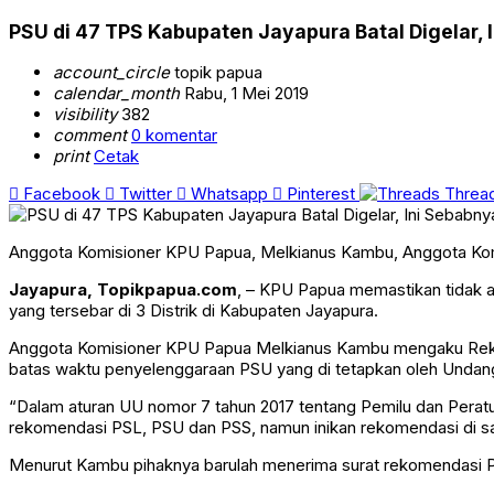
PSU di 47 TPS Kabupaten Jayapura Batal Digelar, 
account_circle
topik papua
calendar_month
Rabu, 1 Mei 2019
visibility
382
comment
0 komentar
print
Cetak
Facebook
Twitter
Whatsapp
Pinterest
Threa
Anggota Komisioner KPU Papua, Melkianus Kambu, Anggota Kom
Jayapura, Topikpapua.com
, – KPU Papua memastikan tidak 
yang tersebar di 3 Distrik di Kabupaten Jayapura.
Anggota Komisioner KPU Papua Melkianus Kambu mengaku Rekom
batas waktu penyelenggaraan PSU yang di tetapkan oleh Unda
“Dalam aturan UU nomor 7 tahun 2017 tentang Pemilu dan Perat
rekomendasi PSL, PSU dan PSS, namun inikan rekomendasi di sa
Menurut Kambu pihaknya barulah menerima surat rekomendasi PSU