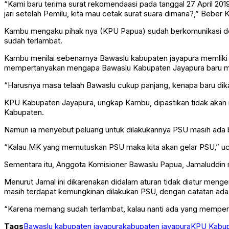
“Kami baru terima surat rekomendaasi pada tanggal 27 April 2019. 
jari setelah Pemilu, kita mau cetak surat suara dimana?,” Beber
Kambu mengaku pihak nya (KPU Papua) sudah berkomunikasi den
sudah terlambat.
Kambu menilai sebenarnya Bawaslu kabupaten jayapura memliki 
mempertanyakan mengapa Bawaslu Kabupaten Jayapura baru men
“Harusnya masa telaah Bawaslu cukup panjang, kenapa baru dikasi
KPU Kabupaten Jayapura, ungkap Kambu, dipastikan tidak akan 
Kabupaten.
Namun ia menyebut peluang untuk dilakukannya PSU masih ada b
“Kalau MK yang memutuskan PSU maka kita akan gelar PSU,” u
Sementara itu, Anggota Komisioner Bawaslu Papua, Jamaluddin
Menurut Jamal ini dikarenakan didalam aturan tidak diatur m
masih terdapat kemungkinan dilakukan PSU, dengan catatan ada 
“Karena memang sudah terlambat, kalau nanti ada yang memper
Tags
Bawaslu kabupaten jayapura
kabupaten jayapura
KPU Kabup