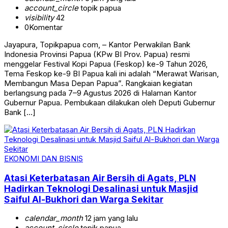
account_circle
topik papua
visibility
42
0
Komentar
Jayapura, Topikpapua com, – Kantor Perwakilan Bank
Indonesia Provinsi Papua (KPw BI Prov. Papua) resmi
menggelar Festival Kopi Papua (Feskop) ke-9 Tahun 2026,
Tema Feskop ke-9 BI Papua kali ini adalah “Merawat Warisan,
Membangun Masa Depan Papua”. Rangkaian kegiatan
berlangsung pada 7–9 Agustus 2026 di Halaman Kantor
Gubernur Papua. Pembukaan dilakukan oleh Deputi Gubernur
Bank […]
EKONOMI DAN BISNIS
Atasi Keterbatasan Air Bersih di Agats, PLN
Hadirkan Teknologi Desalinasi untuk Masjid
Saiful Al-Bukhori dan Warga Sekitar
calendar_month
12 jam yang lalu
account_circle
topik papua