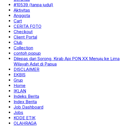
#10539 (tanpa judul)
Aktivitas
Anggota
Cart
CERITA FOTO
Checkout
Client Portal
Club
Collection
contoh popup
Dilepas dari Sorong, Kirab Api PON XX Menuju ke Lima
Wilayah Adat di Papua
DISCLAIMER
EKBIS
Grup
Home
IKLAN
Indeks Berita
Index Berita
Job Dashboard
Jobs
KODE ETIK
OLAHRAGA