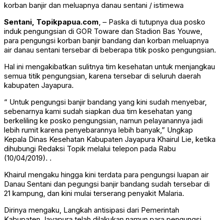
korban banjir dan meluapnya danau sentani / istimewa
Sentani, Topikpapua.com
, – Paska di tutupnya dua posko
induk pengungsian di GOR Toware dan Stadion Bas Youwe,
para pengungsi korban banjir bandang dan korban meluapnya
air danau sentani tersebar di beberapa titik posko pengungsian.
Hal ini mengakibatkan sulitnya tim kesehatan untuk menjangkau
semua titik pengungsian, karena tersebar di seluruh daerah
kabupaten Jayapura.
“ Untuk pengungsi banjir bandang yang kini sudah menyebar,
sebenarnya kami sudah siapkan dua tim kesehatan yang
berkeliling ke posko pengungsian, namun pelayanannya jadi
lebih rumit karena penyebarannya lebih banyak,” Ungkap
Kepala Dinas Kesehatan Kabupaten Jayapura Khairul Lie, ketika
dihubungi Redaksi Topik melalui telepon pada Rabu
(10/04/2019). .
Khairul mengaku hingga kini terdata para pengungsi luapan air
Danau Sentani dan pegungsi banjir bandang sudah tersebar di
21 kampung, dan kini mulai terserang penyakit Malaria.
Dirinya mengaku, Langkah antisipasi dari Pemerintah
Kabupaten Jayapura telah dilakukan namun para pengungsi