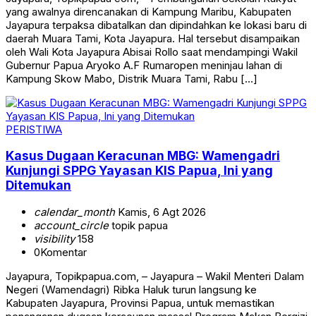
yang awalnya direncanakan di Kampung Maribu, Kabupaten
Jayapura terpaksa dibatalkan dan dipindahkan ke lokasi baru di
daerah Muara Tami, Kota Jayapura. Hal tersebut disampaikan
oleh Wali Kota Jayapura Abisai Rollo saat mendampingi Wakil
Gubernur Papua Aryoko A.F Rumaropen meninjau lahan di
Kampung Skow Mabo, Distrik Muara Tami, Rabu […]
PERISTIWA
Kasus Dugaan Keracunan MBG: Wamengadri
Kunjungi SPPG Yayasan KIS Papua, Ini yang
Ditemukan
calendar_month
Kamis, 6 Agt 2026
account_circle
topik papua
visibility
158
0
Komentar
Jayapura, Topikpapua.com, – Jayapura – Wakil Menteri Dalam
Negeri (Wamendagri) Ribka Haluk turun langsung ke
Kabupaten Jayapura, Provinsi Papua, untuk memastikan