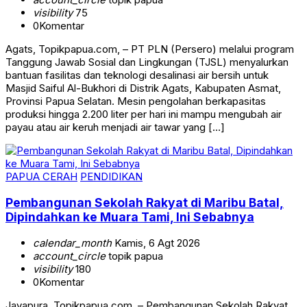
visibility
75
0
Komentar
Agats, Topikpapua.com, – PT PLN (Persero) melalui program
Tanggung Jawab Sosial dan Lingkungan (TJSL) menyalurkan
bantuan fasilitas dan teknologi desalinasi air bersih untuk
Masjid Saiful Al-Bukhori di Distrik Agats, Kabupaten Asmat,
Provinsi Papua Selatan. Mesin pengolahan berkapasitas
produksi hingga 2.200 liter per hari ini mampu mengubah air
payau atau air keruh menjadi air tawar yang […]
PAPUA CERAH
PENDIDIKAN
Pembangunan Sekolah Rakyat di Maribu Batal,
Dipindahkan ke Muara Tami, Ini Sebabnya
calendar_month
Kamis, 6 Agt 2026
account_circle
topik papua
visibility
180
0
Komentar
Jayapura, Topikpapua com, – Pembangunan Sekolah Rakyat