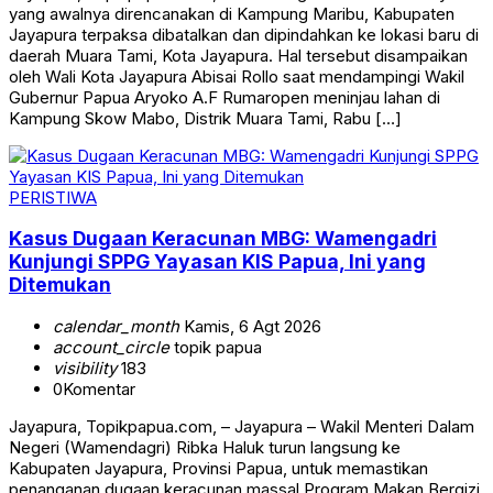
yang awalnya direncanakan di Kampung Maribu, Kabupaten
Jayapura terpaksa dibatalkan dan dipindahkan ke lokasi baru di
daerah Muara Tami, Kota Jayapura. Hal tersebut disampaikan
oleh Wali Kota Jayapura Abisai Rollo saat mendampingi Wakil
Gubernur Papua Aryoko A.F Rumaropen meninjau lahan di
Kampung Skow Mabo, Distrik Muara Tami, Rabu […]
PERISTIWA
Kasus Dugaan Keracunan MBG: Wamengadri
Kunjungi SPPG Yayasan KIS Papua, Ini yang
Ditemukan
calendar_month
Kamis, 6 Agt 2026
account_circle
topik papua
visibility
183
0
Komentar
Jayapura, Topikpapua.com, – Jayapura – Wakil Menteri Dalam
Negeri (Wamendagri) Ribka Haluk turun langsung ke
Kabupaten Jayapura, Provinsi Papua, untuk memastikan
penanganan dugaan keracunan massal Program Makan Bergizi