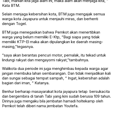
Tabi, marilah kita jaga alam ini, maka alam akan menjaga kita, “
Kata BTM.
Selain menjaga kebersihan kota, BTM juga mengajak semua
warga kota Jayapura untuk menjauhi miras, dan berhenti
dengan Togel.
BTM juga menegaskan bahwa Pemkot akan menertibkan
warga yang belum memiliki E-Ktp, “Bagi siapa yang tidak
memiliki KTP-El maka akan dipulangkan ke daerah masing-
masing,”tegasnya.
“saya akan berantas pencuri motor, pemalak, itu tekad untuk
lindungi rakyat dan mengayomi rakyat,”tambahnya.
Walikota dua periode ini juga menghimbau kepada warga agar
jangan membuka lahan sembarangan. Dan tidak menjadikan kali
dan sungai sebagai tempat sampah, “ Ingat, kebersihan adalah
bagian dari iman, “ Katanya.
Benhur berharap masayarakat kota jayapura tetap bersukacita
dan bergembira di tanah Tabi yang kini sudah berusia 109 tahun.
Dirinya juga mengaku bila jembatan hamadi holtekamp oleh
Pemkot telah diberi nama jembatan Youtefa.