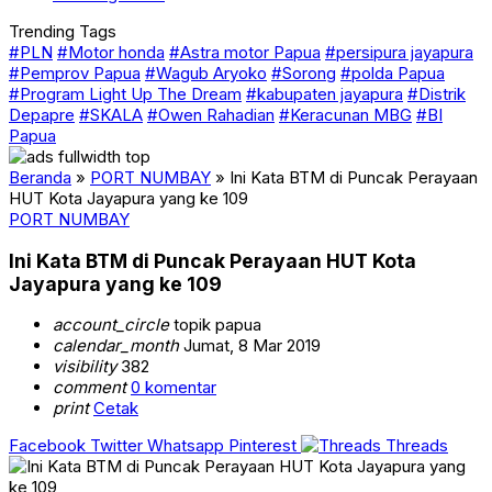
Trending Tags
#PLN
#Motor honda
#Astra motor Papua
#persipura jayapura
#Pemprov Papua
#Wagub Aryoko
#Sorong
#polda Papua
#Program Light Up The Dream
#kabupaten jayapura
#Distrik
Depapre
#SKALA
#Owen Rahadian
#Keracunan MBG
#BI
Papua
Beranda
»
PORT NUMBAY
»
Ini Kata BTM di Puncak Perayaan
HUT Kota Jayapura yang ke 109
PORT NUMBAY
Ini Kata BTM di Puncak Perayaan HUT Kota
Jayapura yang ke 109
account_circle
topik papua
calendar_month
Jumat, 8 Mar 2019
visibility
382
comment
0 komentar
print
Cetak
Facebook
Twitter
Whatsapp
Pinterest
Threads