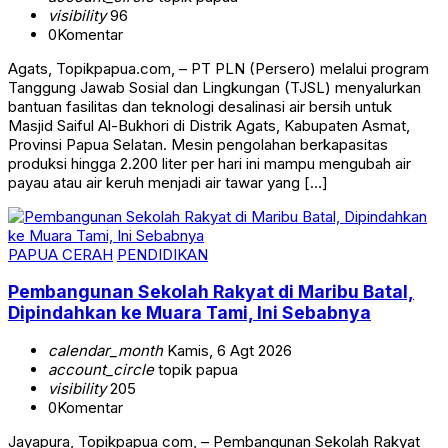
visibility
96
0
Komentar
Agats, Topikpapua.com, – PT PLN (Persero) melalui program
Tanggung Jawab Sosial dan Lingkungan (TJSL) menyalurkan
bantuan fasilitas dan teknologi desalinasi air bersih untuk
Masjid Saiful Al-Bukhori di Distrik Agats, Kabupaten Asmat,
Provinsi Papua Selatan. Mesin pengolahan berkapasitas
produksi hingga 2.200 liter per hari ini mampu mengubah air
payau atau air keruh menjadi air tawar yang […]
PAPUA CERAH
PENDIDIKAN
Pembangunan Sekolah Rakyat di Maribu Batal,
Dipindahkan ke Muara Tami, Ini Sebabnya
calendar_month
Kamis, 6 Agt 2026
account_circle
topik papua
visibility
205
0
Komentar
Jayapura, Topikpapua com, – Pembangunan Sekolah Rakyat