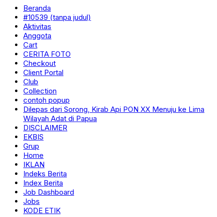
Beranda
#10539 (tanpa judul)
Aktivitas
Anggota
Cart
CERITA FOTO
Checkout
Client Portal
Club
Collection
contoh popup
Dilepas dari Sorong, Kirab Api PON XX Menuju ke Lima
Wilayah Adat di Papua
DISCLAIMER
EKBIS
Grup
Home
IKLAN
Indeks Berita
Index Berita
Job Dashboard
Jobs
KODE ETIK