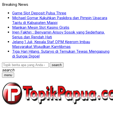
Breaking News
Game Slot Deposit Pulsa Three
Michael Gomar Kukuhkan Paskibra dan Pimpin Upacara
Taptu di Kabupaten Mappi
Mainkan Mesin Slot Kasino Gratis
Irjen Fakhiri : Benyamin Arisoy Sosok yang Sederhana,
Serius dan Rendah Hati
Jelang 1 Juli, Kepala Staf OPM Keerom Imbau
Masyarakat Wujudkan Kamtibmas
Tiga Hari Hilang, Sutaryo di Temukan Tewas Mengapung
di Sungai Digoel
search
search
menu