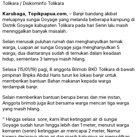
Tolikara / Diskominfo Tolikara
Karubaga, Topikpapua.com
, – Banjir bandang akibat
meluapnya sungai Goyage yang melanda beberapa kampung di
Distrik Goyage kabupaten Tolikara pada hari Senin lalu masih
meninggalkan banyak masalah.
Selain merusak puluhan rumah dan menghanyutkan ternak
warga, Luapan air sungai Goyage juga menghanyutkan 5
warga, dua diantaranya sudah di temukan dalam keadaan
hidup, sementara 3 lainnya masih hilang.
Selasa (15/01/19) pagi, 8 anggota Brimob BKO Tolikara di bawah
pimpinan Bripka Abdul Haris turun ke lokasi banjir untuk
memberikan bantuan Bahan makanan kepada warga
terdampak banjir.
Selain memberikan bantuan berupa beras dan mie instan,
Anggota brimob juga ikut bersama warga mencari tiga warga
yang masih hilang.
“ Hingga selasa sore, kami lihat ketinggian air di sungai
Goyage sudah turun hingga lebih dari 1 meter, menurut warga
kemaren (senin) ketinggian air mencapai 2 meter, Namur
karena derasnya aliran air dan masih kaburnya air menyulitkan