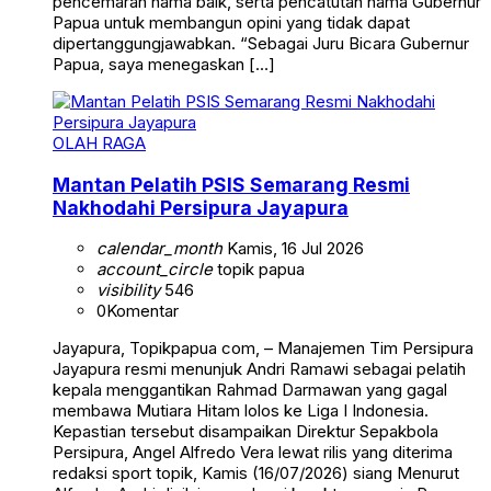
pencemaran nama baik, serta pencatutan nama Gubernur
Papua untuk membangun opini yang tidak dapat
dipertanggungjawabkan. “Sebagai Juru Bicara Gubernur
Papua, saya menegaskan […]
OLAH RAGA
Mantan Pelatih PSIS Semarang Resmi
Nakhodahi Persipura Jayapura
calendar_month
Kamis, 16 Jul 2026
account_circle
topik papua
visibility
546
0
Komentar
Jayapura, Topikpapua com, – Manajemen Tim Persipura
Jayapura resmi menunjuk Andri Ramawi sebagai pelatih
kepala menggantikan Rahmad Darmawan yang gagal
membawa Mutiara Hitam lolos ke Liga I Indonesia.
Kepastian tersebut disampaikan Direktur Sepakbola
Persipura, Angel Alfredo Vera lewat rilis yang diterima
redaksi sport topik, Kamis (16/07/2026) siang Menurut