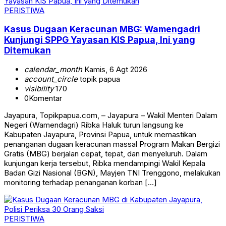
PERISTIWA
Kasus Dugaan Keracunan MBG: Wamengadri
Kunjungi SPPG Yayasan KIS Papua, Ini yang
Ditemukan
calendar_month
Kamis, 6 Agt 2026
account_circle
topik papua
visibility
170
0
Komentar
Jayapura, Topikpapua.com, – Jayapura – Wakil Menteri Dalam
Negeri (Wamendagri) Ribka Haluk turun langsung ke
Kabupaten Jayapura, Provinsi Papua, untuk memastikan
penanganan dugaan keracunan massal Program Makan Bergizi
Gratis (MBG) berjalan cepat, tepat, dan menyeluruh. Dalam
kunjungan kerja tersebut, Ribka mendampingi Wakil Kepala
Badan Gizi Nasional (BGN), Mayjen TNI Trenggono, melakukan
monitoring terhadap penanganan korban […]
PERISTIWA