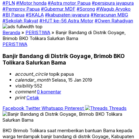
#PLN
#Motor honda
#Astra motor Papua
#persipura jayapura
#Pemprov Papua
#Gubernur MDF
#Sorong
#Wagub Aryoko
#BI Papua
#SKALA
#kabupaten jayapura
#Keracunan MBG
#Sekolah Rakyat
#HUT ke-56 Astra Motor
#Owen Rahadiyan
Beranda
»
PERISTIWA
»
Banjir Bandang di Distrik Goyage,
Brimob BKO Tolikara Salurkan Bama
PERISTIWA
Banjir Bandang di Distrik Goyage, Brimob BKO
Tolikara Salurkan Bama
account_circle
topik papua
calendar_month
Selasa, 15 Jan 2019
visibility
552
comment
0 komentar
print
Cetak
Facebook
Twitter
Whatsapp
Pinterest
Threads
BKO Brimob Tolikara saat memberikan bantuan Bama kepada
warga terdampak banjir bandang di distrik Goyage, Kabupaten