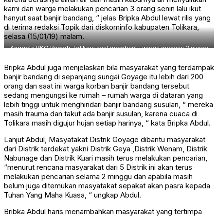
kami dan warga melakukan pencarian 3 orang senin lalu ikut
hanyut saat banjir bandang, “ jelas Bripka Abdul lewat rilis yang
di terima redaksi Topik dari diskominfo kabupaten Tolikara,
selasa (15/01/19) malam.
Anggota BKO Brimob Tolikara saat membantu warga mencari 3 warga
yang hilang akibat banjir bandang di distrik goyage / diskominfo
tolikara
Bripka Abdul juga menjelaskan bila masyarakat yang terdampak
banjir bandang di sepanjang sungai Goyage itu lebih dari 200
orang dan saat ini warga korban banjir bandang tersebut
sedang mengungsi ke rumah – rumah warga di dataran yang
lebih tinggi untuk menghindari banjir bandang susulan, “ mereka
masih trauma dan takut ada banjir susulan, karena cuaca di
Tolikara masih digujur hujan setiap harinya, “ kata Bripka Abdul.
Lanjut Abdul, Masyatakat Distrik Goyage dibantu masyarakat
dari Distrik terdekat yakni Distrik Geya ,Distrik Wenam, Distrik
Nabunage dan Distrik Kuari masih terus melakukan pencarian,
“menurut rencana masyarakat dari 5 Distrik ini akan terus
melakukan pencarian selama 2 minggu dan apabila masih
belum juga ditemukan masyatakat sepakat akan pasra kepada
Tuhan Yang Maha Kuasa, “ ungkap Abdul.
Bribka Abdul haris menambahkan masyarakat yang tertimpa