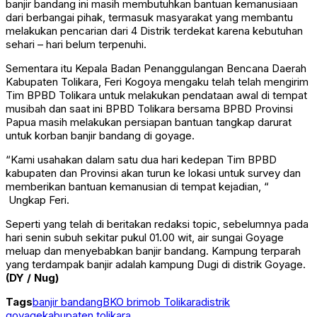
banjir bandang ini masih membutuhkan bantuan kemanusiaan
dari berbangai pihak, termasuk masyarakat yang membantu
melakukan pencarian dari 4 Distrik terdekat karena kebutuhan
sehari – hari belum terpenuhi.
Sementara itu Kepala Badan Penanggulangan Bencana Daerah
Kabupaten Tolikara, Feri Kogoya mengaku telah telah mengirim
Tim BPBD Tolikara untuk melakukan pendataan awal di tempat
musibah dan saat ini BPBD Tolikara bersama BPBD Provinsi
Papua masih melakukan persiapan bantuan tangkap darurat
untuk korban banjir bandang di goyage.
“Kami usahakan dalam satu dua hari kedepan Tim BPBD
kabupaten dan Provinsi akan turun ke lokasi untuk survey dan
memberikan bantuan kemanusian di tempat kejadian, “
Ungkap Feri.
Seperti yang telah di beritakan redaksi topic, sebelumnya pada
hari senin subuh sekitar pukul 01.00 wit, air sungai Goyage
meluap dan menyebabkan banjir bandang. Kampung terparah
yang terdampak banjir adalah kampung Dugi di distrik Goyage.
(DY / Nug)
Tags
banjir bandang
BKO brimob Tolikara
distrik
goyage
kabupaten tolikara