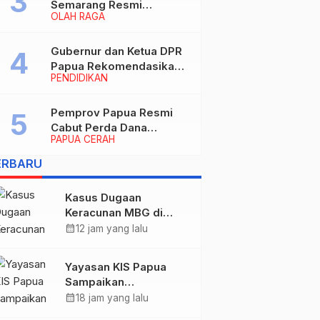
Semarang Resmi
OLAH RAGA
Nakhodahi Persipura
Jayapura
Gubernur dan Ketua DPR
Papua Rekomendasikan
PENDIDIKAN
Ade Yamin Jabat Rektor
IAIN Fattahul Muluk Papua
periode 2026–2030
Pemprov Papua Resmi
Cabut Perda Dana
PAPUA CERAH
Cadangan, Dialihkan
untuk Percepat
ERBARU
Pembangunan dan
Layanan Publik
Kasus Dugaan
Keracunan MBG di
Kabupaten Jayapura,
calendar_month
12 jam yang lalu
Polisi Periksa 30 Orang
Saksi
Yayasan KIS Papua
Sampaikan
Permohonan Maaf dan
calendar_month
18 jam yang lalu
Siap Tanggung Biaya