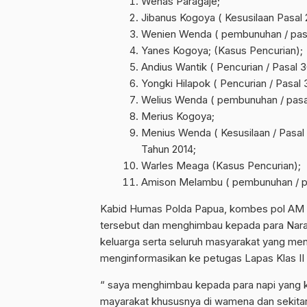
Wenas Paragaje;
Jibanus Kogoya ( Kesusilaan Pasal
Wenien Wenda ( pembunuhan / pasa
Yanes Kogoya; (Kasus Pencurian);
Andius Wantik ( Pencurian / Pasal
Yongki Hilapok ( Pencurian / Pasal
Welius Wenda ( pembunuhan / pasa
Merius Kogoya;
Menius Wenda ( Kesusilaan / Pasal
Tahun 2014;
Warles Meaga (Kasus Pencurian);
Amison Melambu ( pembunuhan / pa
Kabid Humas Polda Papua, kombes pol AM Kam
tersebut dan menghimbau kepada para Nara
keluarga serta seluruh masyarakat yang me
menginformasikan ke petugas Lapas Klas II 
“ saya menghimbau kepada para napi yang k
mayarakat khususnya di wamena dan sekitar 