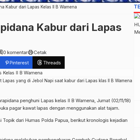
T
na Kabur dari Lapas Kelas II B Wamena
apidana Kabur dari Lapas
ment
print
0 komentar
Cetak
Pinterest
Threads
Lapas yang di Jebol Napi saat kabur dari Lapas klas II B Wamena
arapidana penghuni Lapas kelas II B Wamena, Jumat (02/11/18)
mbuka pagar kawat lapas dengan menggunakan alat tajam.
i Topik dari Humas Polda Papua, berikut kronologis kejadian
arapidana melakukan pembongkaran Gembok Gudang Bengkel