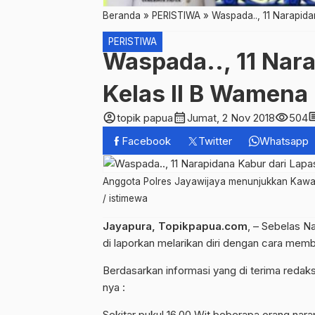
Beranda
»
PERISTIWA
»
Waspada.., 11 Narapida
PERISTIWA
Waspada.., 11 Nar
Kelas II B Wamena
account_circle
calendar_month
visibility
com
topik papua
Jumat, 2 Nov 2018
504
Facebook
Twitter
Whatsapp
Anggota Polres Jayawijaya menunjukkan Kawat 
/ istimewa
Jayapura, Topikpapua.com
, – Sebelas N
di laporkan melarikan diri dengan cara me
Berdasarkan informasi yang di terima redaks
nya :
Sekitar pukul 16.00 Wit beberapa orang n