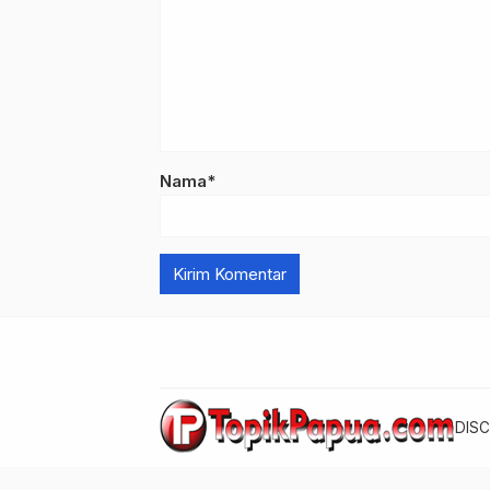
Nama*
DISC