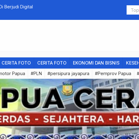
 Berjudi Digital
Situs Keno
CERITA FOTO
CERITA FOTO
EKONOMI DAN BISNIS
KESE
motor Papua
#PLN
#persipura jayapura
#Pemprov Papua