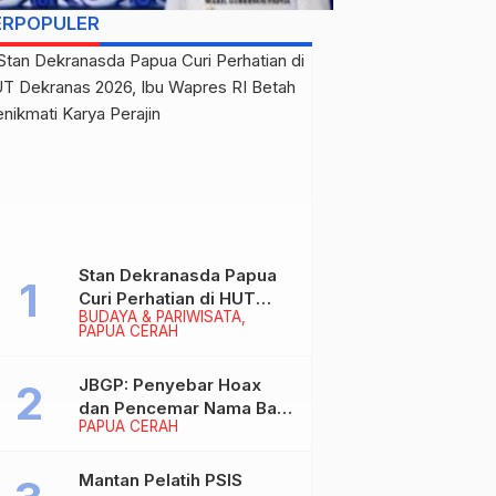
ERPOPULER
Stan Dekranasda Papua
Curi Perhatian di HUT
BUDAYA & PARIWISATA
Dekranas 2026, Ibu
PAPUA CERAH
Wapres RI Betah
Menikmati Karya Perajin
JBGP: Penyebar Hoax
dan Pencemar Nama Baik
PAPUA CERAH
Gubernur Papua Siap
Berhadapan dengan
Hukum!
Mantan Pelatih PSIS