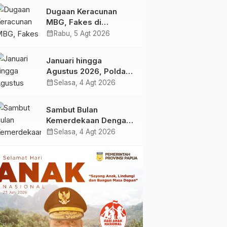
Korban Dugaan
Dugaan Keracunan
Keracunan MBG di
MBG, Fakes di
Depapre
Kabupaten Jayapura
calendar_month
Rabu, 5 Agt 2026
‘Kewalahan’ Layani
Ratusan Korban
Januari hingga
Agustus 2026, Polda
Papua Berhasil Ungkap
calendar_month
Selasa, 4 Agt 2026
27 Kasus Sabu dan 111
Kasus Ganja
Sambut Bulan
Kemerdekaan Dengan
Promo ‘TORANG’ dari
calendar_month
Selasa, 4 Agt 2026
Honda