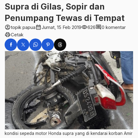
Supra di Gilas, Sopir dan
Penumpang Tewas di Tempat
account_circle
calendar_month
visibility
comment
topik papua
Jumat, 15 Feb 2019
626
0 komentar
print
Cetak
kondisi sepeda motor Honda supra yang di kendarai korban Amir