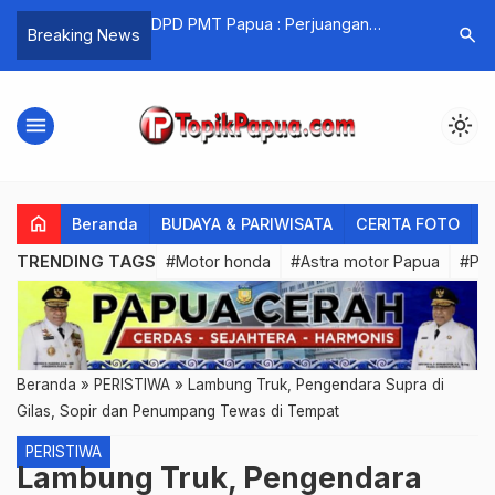
 Aman Dan Andal
DPD PMT Papua : Perjuangan
Tokoh Aga
search
Breaking News
Negara Melanesia Barat Sudah
Perbedaa
Selesai..!
Kedamai
menu
light_mode
home
Beranda
BUDAYA & PARIWISATA
CERITA FOTO
C
TRENDING TAGS
#Motor honda
#Astra motor Papua
#PL
Beranda
»
PERISTIWA
»
Lambung Truk, Pengendara Supra di
Gilas, Sopir dan Penumpang Tewas di Tempat
PERISTIWA
Lambung Truk, Pengendara