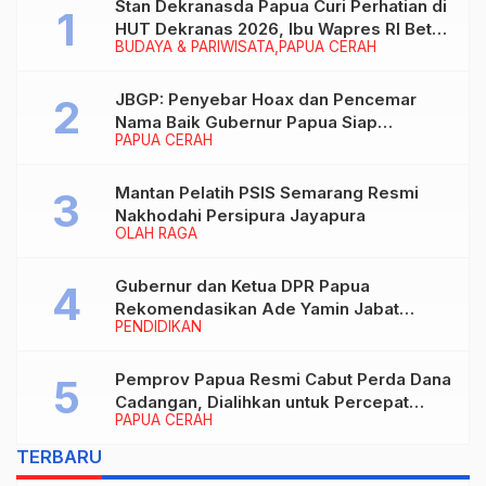
Stan Dekranasda Papua Curi Perhatian di
HUT Dekranas 2026, Ibu Wapres RI Betah
BUDAYA & PARIWISATA
PAPUA CERAH
Menikmati Karya Perajin
JBGP: Penyebar Hoax dan Pencemar
Nama Baik Gubernur Papua Siap
PAPUA CERAH
Berhadapan dengan Hukum!
Mantan Pelatih PSIS Semarang Resmi
Nakhodahi Persipura Jayapura
OLAH RAGA
Gubernur dan Ketua DPR Papua
Rekomendasikan Ade Yamin Jabat
PENDIDIKAN
Rektor IAIN Fattahul Muluk Papua
periode 2026–2030
Pemprov Papua Resmi Cabut Perda Dana
Cadangan, Dialihkan untuk Percepat
PAPUA CERAH
Pembangunan dan Layanan Publik
TERBARU