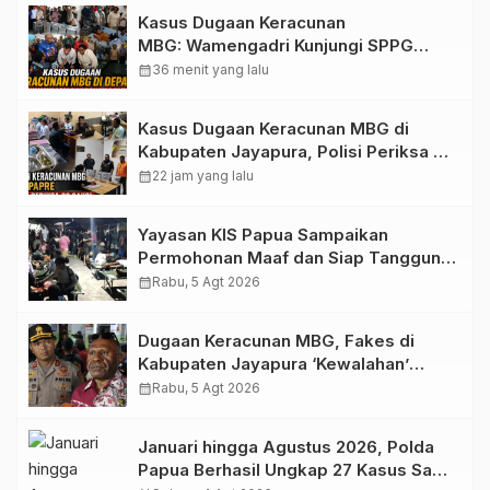
Kasus Dugaan Keracunan
MBG: Wamengadri Kunjungi SPPG
Yayasan KIS Papua, Ini yang
calendar_month
36 menit yang lalu
Ditemukan
Kasus Dugaan Keracunan MBG di
Kabupaten Jayapura, Polisi Periksa 30
Orang Saksi
calendar_month
22 jam yang lalu
Yayasan KIS Papua Sampaikan
Permohonan Maaf dan Siap Tanggung
Biaya Korban Dugaan Keracunan MBG
calendar_month
Rabu, 5 Agt 2026
di Depapre
Dugaan Keracunan MBG, Fakes di
Kabupaten Jayapura ‘Kewalahan’
Layani Ratusan Korban
calendar_month
Rabu, 5 Agt 2026
Januari hingga Agustus 2026, Polda
Papua Berhasil Ungkap 27 Kasus Sabu