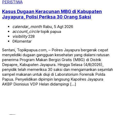
PERISTIWA
Kasus Dugaan Keracunan MBG di Kabupaten
Jayapura, Polisi Periksa 30 Orang Saksi
calendar_month
Rabu, 5 Agt 2026
account_circle
topik papua
visibility
228
0
Komentar
Sentani, Topikpapua.com, – Polres Jayapura bergerak cepat
menyelidiki dugaan gangguan kesehatan yang dialami ratusan
penerima Program Makan Bergizi Gratis (MBG) di Distrik
Depapre, Kabupaten Jayapura. Hingga Selasa (4/8/2026),
penyidik telah memeriksa 30 saksi dan mengamankan sejumlah
sampel makanan untuk diuji di Laboratorium Forensik Polda
Papua. Penyelidikan dipimpin langsung Kapolres Jayapura
AKBP Dionisius VDP Helan didampingi […]