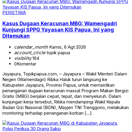
PERISTIWA
Kasus Dugaan Keracunan MBG: Wamengadri
Kunjungi SPPG Yayasan KIS Papua, Ini yang
Ditemukan
calendar_month
Kamis, 6 Agt 2026
account_circle
topik papua
visibility
164
0
Komentar
Jayapura, Topikpapua.com, – Jayapura – Wakil Menteri Dalam
Negeri (Wamendagri) Ribka Haluk turun langsung ke
Kabupaten Jayapura, Provinsi Papua, untuk memastikan
penanganan dugaan keracunan massal Program Makan Bergizi
Gratis (MBG) berjalan cepat, tepat, dan menyeluruh. Dalam
kunjungan kerja tersebut, Ribka mendampingi Wakil Kepala
Badan Gizi Nasional (BGN), Mayjen TNI Trenggono, melakukan
monitoring terhadap penanganan korban […]