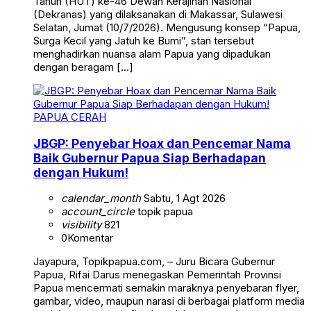
Tahun (HUT) ke-46 Dewan Kerajinan Nasional
(Dekranas) yang dilaksanakan di Makassar, Sulawesi
Selatan, Jumat (10/7/2026). Mengusung konsep “Papua,
Surga Kecil yang Jatuh ke Bumi”, stan tersebut
menghadirkan nuansa alam Papua yang dipadukan
dengan beragam […]
PAPUA CERAH
JBGP: Penyebar Hoax dan Pencemar Nama
Baik Gubernur Papua Siap Berhadapan
dengan Hukum!
calendar_month
Sabtu, 1 Agt 2026
account_circle
topik papua
visibility
821
0
Komentar
Jayapura, Topikpapua.com, – Juru Bicara Gubernur
Papua, Rifai Darus menegaskan Pemerintah Provinsi
Papua mencermati semakin maraknya penyebaran flyer,
gambar, video, maupun narasi di berbagai platform media