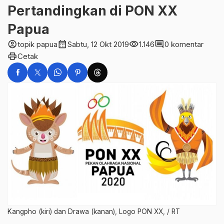
Pertandingkan di PON XX
Papua
account_circle
calendar_month
visibility
comment
topik papua
Sabtu, 12 Okt 2019
1.146
0 komentar
print
Cetak
Kangpho (kiri) dan Drawa (kanan), Logo PON XX, / RT