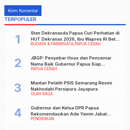
TERPOPULER
Stan Dekranasda Papua Curi Perhatian di
HUT Dekranas 2026, Ibu Wapres RI Betah
BUDAYA & PARIWISATA
PAPUA CERAH
Menikmati Karya Perajin
JBGP: Penyebar Hoax dan Pencemar
Nama Baik Gubernur Papua Siap
PAPUA CERAH
Berhadapan dengan Hukum!
Mantan Pelatih PSIS Semarang Resmi
Nakhodahi Persipura Jayapura
OLAH RAGA
Gubernur dan Ketua DPR Papua
Rekomendasikan Ade Yamin Jabat
PENDIDIKAN
Rektor IAIN Fattahul Muluk Papua
periode 2026–2030