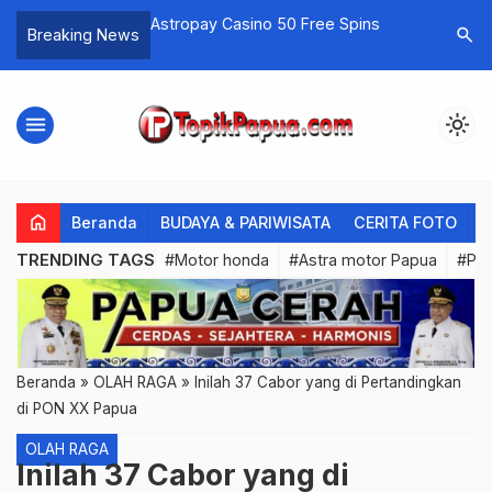
 50 Free Spins
Minta Gunakan Sistim Noken,
Jelang P
search
Breaking News
Logistik untuk Distrik Apilapsili
Tengah L
Yalimo di ’Sandera’ Paslon
menu
light_mode
home
Beranda
BUDAYA & PARIWISATA
CERITA FOTO
C
TRENDING TAGS
#Motor honda
#Astra motor Papua
#PL
Beranda
»
OLAH RAGA
»
Inilah 37 Cabor yang di Pertandingkan
di PON XX Papua
OLAH RAGA
Inilah 37 Cabor yang di