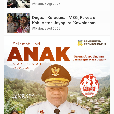
Biaya Korban Dugaan Keracunan MBG
calendar_month
Rabu, 5 Agt 2026
di Depapre
Dugaan Keracunan MBG, Fakes di
Kabupaten Jayapura ‘Kewalahan’
Layani Ratusan Korban
calendar_month
Rabu, 5 Agt 2026