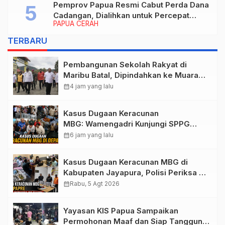
Pemprov Papua Resmi Cabut Perda Dana
Cadangan, Dialihkan untuk Percepat
PAPUA CERAH
Pembangunan dan Layanan Publik
TERBARU
Pembangunan Sekolah Rakyat di
Maribu Batal, Dipindahkan ke Muara
Tami, Ini Sebabnya
calendar_month
4 jam yang lalu
Kasus Dugaan Keracunan
MBG: Wamengadri Kunjungi SPPG
Yayasan KIS Papua, Ini yang
calendar_month
6 jam yang lalu
Ditemukan
Kasus Dugaan Keracunan MBG di
Kabupaten Jayapura, Polisi Periksa 30
Orang Saksi
calendar_month
Rabu, 5 Agt 2026
Yayasan KIS Papua Sampaikan
Permohonan Maaf dan Siap Tanggung