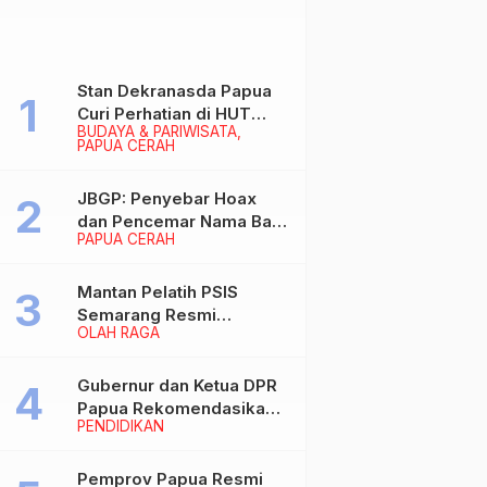
Stan Dekranasda Papua
Curi Perhatian di HUT
BUDAYA & PARIWISATA
Dekranas 2026, Ibu
PAPUA CERAH
Wapres RI Betah
Menikmati Karya Perajin
JBGP: Penyebar Hoax
dan Pencemar Nama Baik
PAPUA CERAH
Gubernur Papua Siap
Berhadapan dengan
Hukum!
Mantan Pelatih PSIS
Semarang Resmi
OLAH RAGA
Nakhodahi Persipura
Jayapura
Gubernur dan Ketua DPR
Papua Rekomendasikan
PENDIDIKAN
Ade Yamin Jabat Rektor
IAIN Fattahul Muluk Papua
periode 2026–2030
Pemprov Papua Resmi