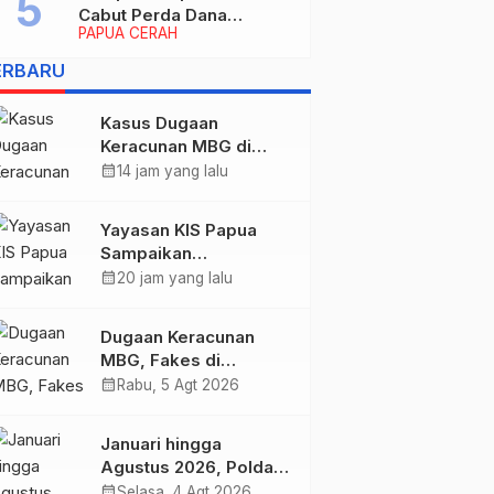
Cabut Perda Dana
PAPUA CERAH
Cadangan, Dialihkan
untuk Percepat
ERBARU
Pembangunan dan
Layanan Publik
Kasus Dugaan
Keracunan MBG di
Kabupaten Jayapura,
calendar_month
14 jam yang lalu
Polisi Periksa 30 Orang
Saksi
Yayasan KIS Papua
Sampaikan
Permohonan Maaf dan
calendar_month
20 jam yang lalu
Siap Tanggung Biaya
Korban Dugaan
Dugaan Keracunan
Keracunan MBG di
MBG, Fakes di
Depapre
Kabupaten Jayapura
calendar_month
Rabu, 5 Agt 2026
‘Kewalahan’ Layani
Ratusan Korban
Januari hingga
Agustus 2026, Polda
Papua Berhasil Ungkap
calendar_month
Selasa, 4 Agt 2026