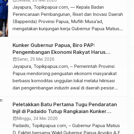
Selasa, 26 Mei 2026
Jayapura, Topikpapua com, — Kepala Badan
Perencanaan Pembangunan, Riset dan Inovasi Daerah
(Bapperida) Provinsi Papua, Muflih Musa’ad,
mengatakan kunjungan kerja Gubernur Papua Matius
D. Fakhiri ke enam kabupaten dan sejumlah distrik
menguak banyak persoalan mendasar pembangunan
Kunker Gubernur Papua, Biro PAP:
Papua, mulai dari konektivitas, layanan kesehatan,
Pengembangan Ekonomi Rakyat Harus
hingga tata kelola program Makan Bergizi Gratis
Berbasis Budaya Lokal
calendar_month
Senin, 25 Mei 2026
(MBG) yang dinilai belum memberi dampak […]
Jayapura, Topikpapua.com, – Pemerintah Provinsi
Papua mendorong penguatan ekonomi masyarakat
berbasis komoditas unggulan lokal melalui hilirisasi
dan pengembangan industri awal di daerah pesisir
Papua. Kepala Biro Perekonomian dan Administrasi
Pembangunan Setda Provinsi Papua, Dr. Andry,
Peletakkan Batu Pertama Tugu Pendaratan
mengatakan hasil kunjungan kerja Gubernur Papua ke
Injil di Padaido Tutup Rangkaian Kunker
enam kabupaten menunjukkan masyarakat
Gubernur Papua
calendar_month
Minggu, 24 Mei 2026
sebenarnya telah memiliki potensi ekonomi yang
Padaido, Topikpapua com, – Gubernur Papua Matius
diwariskan secara turun-temurun. […]
D. Fakhiri bersama Wakil Gubernur Papua Aryoko A.F