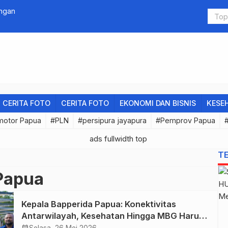
ongan
Dua Tahun B
CERITA FOTO
CERITA FOTO
EKONOMI DAN BISNIS
KESE
motor Papua
#PLN
#persipura jayapura
#Pemprov Papua
T
Papua
Kepala Bapperida Papua: Konektivitas
Antarwilayah, Kesehatan Hingga MBG Harus
Berdampak pada Ekonomi Rakyat
calendar_month