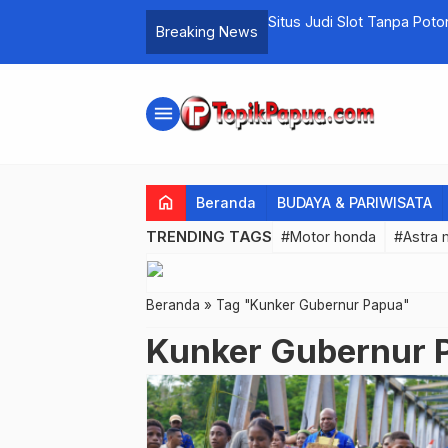
Kasino
Situs Judi Slot Tanpa Pot
Breaking News
menu
home
Beranda
BUDAYA & PARIWISATA
TRENDING TAGS
#Motor honda
#Astra 
Beranda
»
Tag "Kunker Gubernur Papua"
Kunker Gubernur 