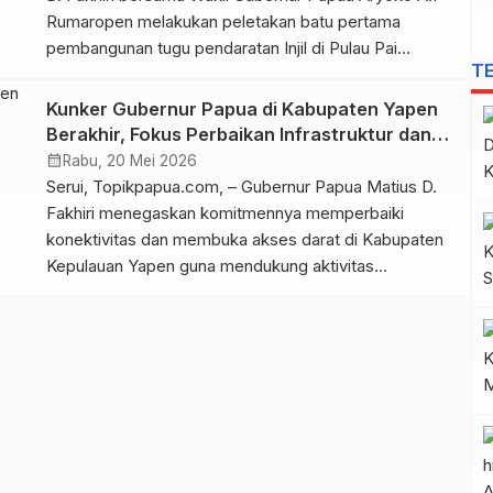
Rumaropen melakukan peletakan batu pertama
pembangunan tugu pendaratan Injil di Pulau Pai
T
Imbeyomi, Distrik Padaido, Kabupaten Biak Numfor,
Minggu (24/5/2026). Peletakan batu dilakukan untuk
Kunker Gubernur Papua di Kabupaten Yapen
mengenang pendaratan Guru Injil Bernard Madelu
Berakhir, Fokus Perbaikan Infrastruktur dan
pada 28 Oktober 1928 di wilayah tersebut.
Pengembangan Ekonomi Rakyat
calendar_month
Rabu, 20 Mei 2026
Kedatangan rombongan gubernur […]
Serui, Topikpapua.com, – Gubernur Papua Matius D.
Fakhiri menegaskan komitmennya memperbaiki
konektivitas dan membuka akses darat di Kabupaten
Kepulauan Yapen guna mendukung aktivitas
masyarakat dan pertumbuhan ekonomi daerah. Hal itu
disampaikan Fakhiri usai melakukan kunjungan kerja
selama dua hari di sejumlah wilayah di Kepulauan
Yapen, Papua. Dalam kunjungan tersebut, ia meninjau
kondisi jalan, jembatan, pertanian, […]