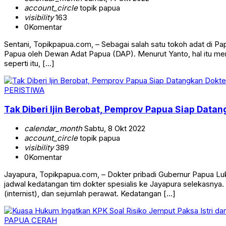
account_circle
topik papua
visibility
163
0
Komentar
Sentani, Topikpapua.com, – Sebagai salah satu tokoh adat di 
Papua oleh Dewan Adat Papua (DAP). Menurut Yanto, hal itu me
seperti itu, […]
PERISTIWA
Tak Diberi Ijin Berobat, Pemprov Papua Siap Data
calendar_month
Sabtu, 8 Okt 2022
account_circle
topik papua
visibility
389
0
Komentar
Jayapura, Topikpapua.com, – Dokter pribadi Gubernur Papua Lu
jadwal kedatangan tim dokter spesialis ke Jayapura selekasnya. Mo
(internist), dan sejumlah perawat. Kedatangan […]
PAPUA CERAH