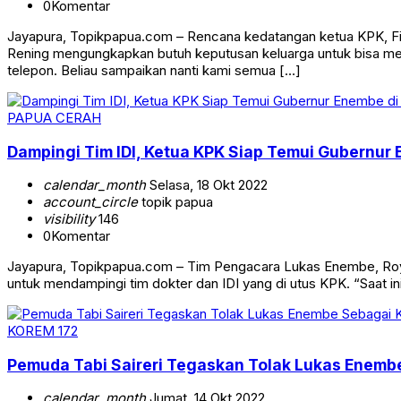
0
Komentar
Jayapura, Topikpapua.com – Rencana kedatangan ketua KPK, Fir
Rening mengungkapkan butuh keputusan keluarga untuk bisa me
telepon. Beliau sampaikan nanti kami semua […]
PAPUA CERAH
Dampingi Tim IDI, Ketua KPK Siap Temui Gubernu
calendar_month
Selasa, 18 Okt 2022
account_circle
topik papua
visibility
146
0
Komentar
Jayapura, Topikpapua.com – Tim Pengacara Lukas Enembe, Roy
untuk mendampingi tim dokter dan IDI yang di utus KPK. “Saat i
KOREM 172
Pemuda Tabi Saireri Tegaskan Tolak Lukas Enemb
calendar_month
Jumat, 14 Okt 2022