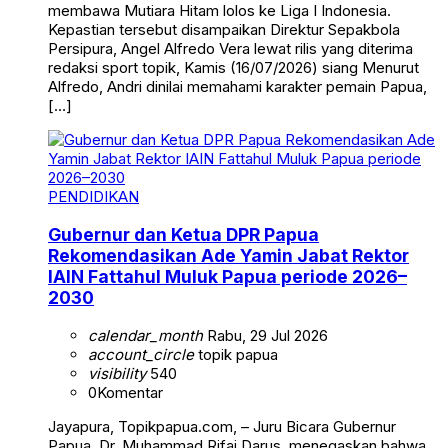
membawa Mutiara Hitam lolos ke Liga I Indonesia.
Kepastian tersebut disampaikan Direktur Sepakbola
Persipura, Angel Alfredo Vera lewat rilis yang diterima
redaksi sport topik, Kamis (16/07/2026) siang Menurut
Alfredo, Andri dinilai memahami karakter pemain Papua,
[…]
PENDIDIKAN
Gubernur dan Ketua DPR Papua
Rekomendasikan Ade Yamin Jabat Rektor
IAIN Fattahul Muluk Papua periode 2026–
2030
calendar_month
Rabu, 29 Jul 2026
account_circle
topik papua
visibility
540
0
Komentar
Jayapura, Topikpapua.com, – Juru Bicara Gubernur
Papua, Dr. Muhammad Rifai Darus, menegaskan bahwa