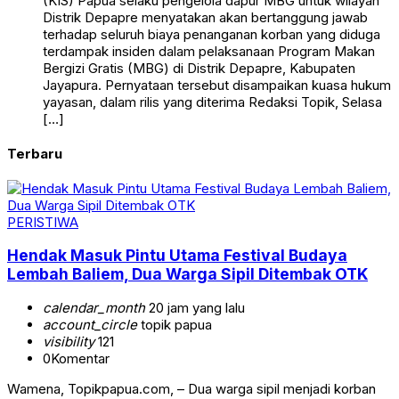
(KIS) Papua selaku pengelola dapur MBG untuk wilayah
Distrik Depapre menyatakan akan bertanggung jawab
terhadap seluruh biaya penanganan korban yang diduga
terdampak insiden dalam pelaksanaan Program Makan
Bergizi Gratis (MBG) di Distrik Depapre, Kabupaten
Jayapura. Pernyataan tersebut disampaikan kuasa hukum
yayasan, dalam rilis yang diterima Redaksi Topik, Selasa
[…]
Terbaru
PERISTIWA
Hendak Masuk Pintu Utama Festival Budaya
Lembah Baliem, Dua Warga Sipil Ditembak OTK
calendar_month
20 jam yang lalu
account_circle
topik papua
visibility
121
0
Komentar
Wamena, Topikpapua.com, – Dua warga sipil menjadi korban