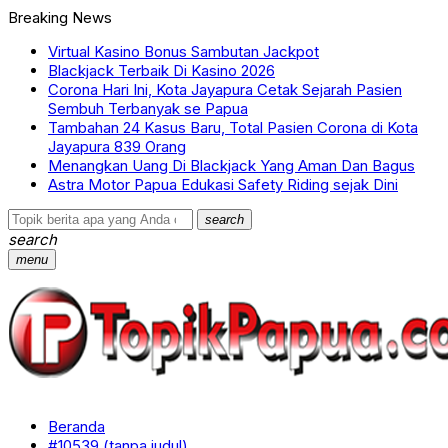
Breaking News
Virtual Kasino Bonus Sambutan Jackpot
Blackjack Terbaik Di Kasino 2026
Corona Hari Ini, Kota Jayapura Cetak Sejarah Pasien
Sembuh Terbanyak se Papua
Tambahan 24 Kasus Baru, Total Pasien Corona di Kota
Jayapura 839 Orang
Menangkan Uang Di Blackjack Yang Aman Dan Bagus
Astra Motor Papua Edukasi Safety Riding sejak Dini
search
search
menu
Beranda
#10539 (tanpa judul)