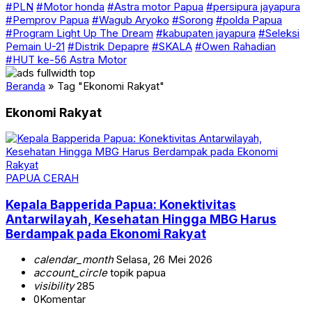
#PLN
#Motor honda
#Astra motor Papua
#persipura jayapura
#Pemprov Papua
#Wagub Aryoko
#Sorong
#polda Papua
#Program Light Up The Dream
#kabupaten jayapura
#Seleksi
Pemain U-21
#Distrik Depapre
#SKALA
#Owen Rahadian
#HUT ke-56 Astra Motor
Beranda
»
Tag "Ekonomi Rakyat"
Ekonomi Rakyat
PAPUA CERAH
Kepala Bapperida Papua: Konektivitas
Antarwilayah, Kesehatan Hingga MBG Harus
Berdampak pada Ekonomi Rakyat
calendar_month
Selasa, 26 Mei 2026
account_circle
topik papua
visibility
285
0
Komentar