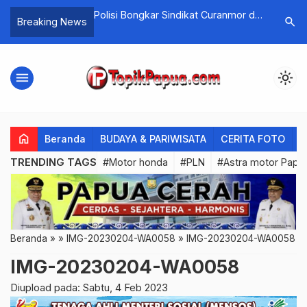
ebakaran 5 Rumah di
Polisi Bongkar Sindikat Curanmor di
Kembali B
search
Breaking News
Kota Jayapura
Bangunan
menu
light_mode
home
Beranda
BUDAYA & PARIWISATA
CERITA FOTO
C
TRENDING TAGS
#Motor honda
#PLN
#Astra motor Papu
Beranda
»
»
IMG-20230204-WA0058
»
IMG-20230204-WA0058
IMG-20230204-WA0058
Diupload pada: Sabtu, 4 Feb 2023