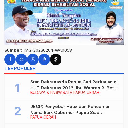
Sumber:
IMG-20230204-WA0058
TERPOPULER
Stan Dekranasda Papua Curi Perhatian di
HUT Dekranas 2026, Ibu Wapres RI Betah
BUDAYA & PARIWISATA
PAPUA CERAH
Menikmati Karya Perajin
JBGP: Penyebar Hoax dan Pencemar
Nama Baik Gubernur Papua Siap
PAPUA CERAH
Berhadapan dengan Hukum!