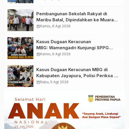
Bukhori dan Warga Sekitar
Pembangunan Sekolah Rakyat di
Maribu Batal, Dipindahkan ke Muara
Tami, Ini Sebabnya
calendar_month
Kamis, 6 Agt 2026
Kasus Dugaan Keracunan
MBG: Wamengadri Kunjungi SPPG
Yayasan KIS Papua, Ini yang
calendar_month
Kamis, 6 Agt 2026
Ditemukan
Kasus Dugaan Keracunan MBG di
Kabupaten Jayapura, Polisi Periksa 30
Orang Saksi
calendar_month
Rabu, 5 Agt 2026