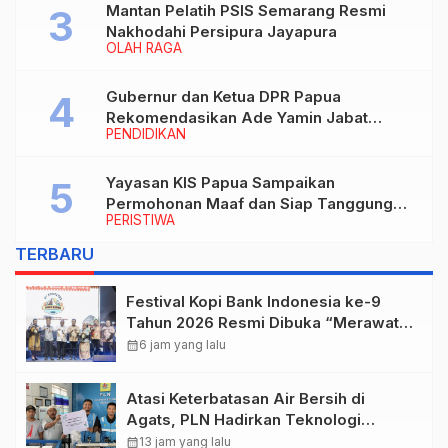
Mantan Pelatih PSIS Semarang Resmi
Nakhodahi Persipura Jayapura
OLAH RAGA
Gubernur dan Ketua DPR Papua
Rekomendasikan Ade Yamin Jabat
PENDIDIKAN
Rektor IAIN Fattahul Muluk Papua
periode 2026–2030
Yayasan KIS Papua Sampaikan
Permohonan Maaf dan Siap Tanggung
PERISTIWA
Biaya Korban Dugaan Keracunan MBG di
Depapre
TERBARU
Festival Kopi Bank Indonesia ke-9
Tahun 2026 Resmi Dibuka “Merawat
Warisan, Membangun Masa Depan
calendar_month
6 jam yang lalu
Papua”
Atasi Keterbatasan Air Bersih di
Agats, PLN Hadirkan Teknologi
Desalinasi untuk Masjid Saiful Al-
calendar_month
13 jam yang lalu