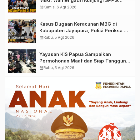
MBG: Wamengadri Kunjungi SPPG
Yayasan KIS Papua, Ini yang
calendar_month
Kamis, 6 Agt 2026
Ditemukan
Kasus Dugaan Keracunan MBG di
Kabupaten Jayapura, Polisi Periksa 30
Orang Saksi
calendar_month
Rabu, 5 Agt 2026
Yayasan KIS Papua Sampaikan
Permohonan Maaf dan Siap Tanggung
Biaya Korban Dugaan Keracunan MBG
calendar_month
Rabu, 5 Agt 2026
di Depapre