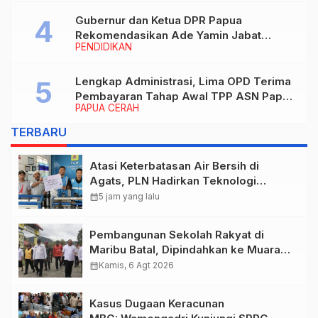
Gubernur dan Ketua DPR Papua
Rekomendasikan Ade Yamin Jabat
PENDIDIKAN
Rektor IAIN Fattahul Muluk Papua
periode 2026–2030
Lengkap Administrasi, Lima OPD Terima
Pembayaran Tahap Awal TPP ASN Papua
PAPUA CERAH
Bulan Maret 2026
TERBARU
Atasi Keterbatasan Air Bersih di
Agats, PLN Hadirkan Teknologi
Desalinasi untuk Masjid Saiful Al-
calendar_month
5 jam yang lalu
Bukhori dan Warga Sekitar
Pembangunan Sekolah Rakyat di
Maribu Batal, Dipindahkan ke Muara
Tami, Ini Sebabnya
calendar_month
Kamis, 6 Agt 2026
Kasus Dugaan Keracunan