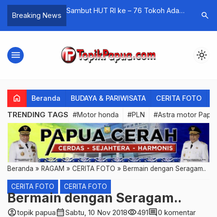
 Promo Cashback
Sambut HUT RI ke – 76 Tokoh Adat
Papua Buk
search
Breaking News
Papua Ajak Warga Cintai NKRI
QRIS di M
Bulan Feb
menu
light_mode
home
Beranda
BUDAYA & PARIWISATA
CERITA FOTO
C
TRENDING TAGS
#Motor honda
#PLN
#Astra motor Papu
Beranda
»
RAGAM
»
CERITA FOTO
»
Bermain dengan Seragam..
CERITA FOTO
CERITA FOTO
Bermain dengan Seragam..
account_circle
calendar_month
visibility
comment
topik papua
Sabtu, 10 Nov 2018
491
0 komentar