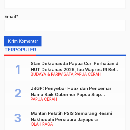
Email*
TERPOPULER
Stan Dekranasda Papua Curi Perhatian di
HUT Dekranas 2026, Ibu Wapres RI Betah
BUDAYA & PARIWISATA
PAPUA CERAH
Menikmati Karya Perajin
JBGP: Penyebar Hoax dan Pencemar
Nama Baik Gubernur Papua Siap
PAPUA CERAH
Berhadapan dengan Hukum!
Mantan Pelatih PSIS Semarang Resmi
Nakhodahi Persipura Jayapura
OLAH RAGA