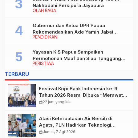
Nakhodahi Persipura Jayapura
OLAH RAGA
Gubernur dan Ketua DPR Papua
Rekomendasikan Ade Yamin Jabat
PENDIDIKAN
Rektor IAIN Fattahul Muluk Papua
periode 2026–2030
Yayasan KIS Papua Sampaikan
Permohonan Maaf dan Siap Tanggung
PERISTIWA
Biaya Korban Dugaan Keracunan MBG di
Depapre
TERBARU
Festival Kopi Bank Indonesia ke-9
Tahun 2026 Resmi Dibuka “Merawat
Warisan, Membangun Masa Depan
calendar_month
22 jam yang lalu
Papua”
Atasi Keterbatasan Air Bersih di
Agats, PLN Hadirkan Teknologi
Desalinasi untuk Masjid Saiful Al-
calendar_month
Jumat, 7 Agt 2026
Bukhori dan Warga Sekitar