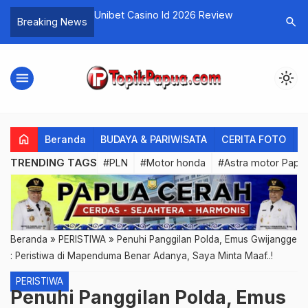
PO, Seorang Nenek
Unibet Casino Id 2026 Review
Slot Terb
search
Breaking News
a
menu
light_mode
home
Beranda
BUDAYA & PARIWISATA
CERITA FOTO
C
TRENDING TAGS
#PLN
#Motor honda
#Astra motor Papu
Beranda
»
PERISTIWA
»
Penuhi Panggilan Polda, Emus Gwijangge
: Peristiwa di Mapenduma Benar Adanya, Saya Minta Maaf..!
PERISTIWA
Penuhi Panggilan Polda, Emus