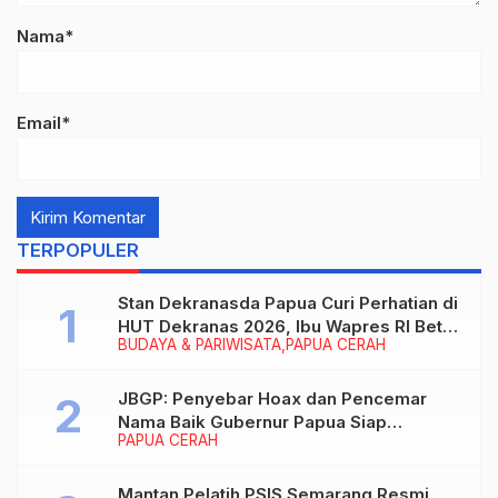
Nama*
Email*
TERPOPULER
Stan Dekranasda Papua Curi Perhatian di
HUT Dekranas 2026, Ibu Wapres RI Betah
BUDAYA & PARIWISATA
PAPUA CERAH
Menikmati Karya Perajin
JBGP: Penyebar Hoax dan Pencemar
Nama Baik Gubernur Papua Siap
PAPUA CERAH
Berhadapan dengan Hukum!
Mantan Pelatih PSIS Semarang Resmi