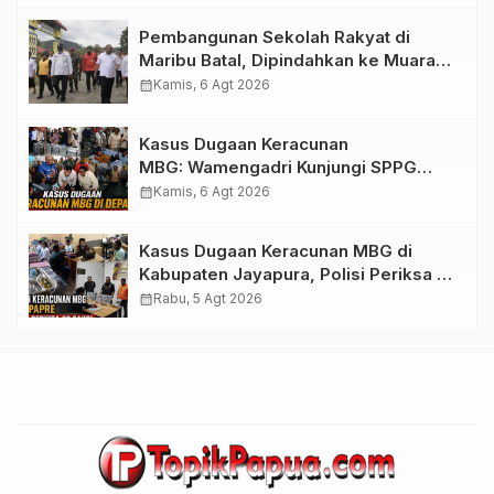
Pembangunan Sekolah Rakyat di
Maribu Batal, Dipindahkan ke Muara
Tami, Ini Sebabnya
calendar_month
Kamis, 6 Agt 2026
Kasus Dugaan Keracunan
MBG: Wamengadri Kunjungi SPPG
Yayasan KIS Papua, Ini yang
calendar_month
Kamis, 6 Agt 2026
Ditemukan
Kasus Dugaan Keracunan MBG di
Kabupaten Jayapura, Polisi Periksa 30
Orang Saksi
calendar_month
Rabu, 5 Agt 2026