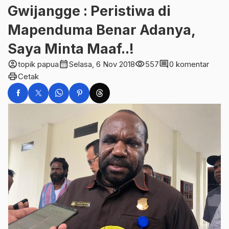
Gwijangge : Peristiwa di
Mapenduma Benar Adanya,
Saya Minta Maaf..!
account_circle
calendar_month
visibility
comment
topik papua
Selasa, 6 Nov 2018
557
0 komentar
print
Cetak