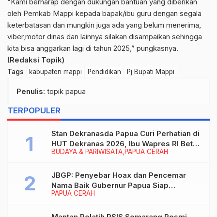
“Kami berharap dengan dukungan bantuan yang diberikan
oleh Pemkab Mappi kepada bapak/ibu guru dengan segala
keterbatasan dan mungkin juga ada yang belum menerima,
viber,motor dinas dan lainnya silakan disampaikan sehingga
kita bisa anggarkan lagi di tahun 2025,” pungkasnya.
(Redaksi Topik)
Tags
kabupaten mappi
Pendidikan
Pj Bupati Mappi
Penulis
: topik papua
TERPOPULER
Stan Dekranasda Papua Curi Perhatian di
HUT Dekranas 2026, Ibu Wapres RI Betah
BUDAYA & PARIWISATA
PAPUA CERAH
Menikmati Karya Perajin
JBGP: Penyebar Hoax dan Pencemar
Nama Baik Gubernur Papua Siap
PAPUA CERAH
Berhadapan dengan Hukum!
Mantan Pelatih PSIS Semarang Resmi