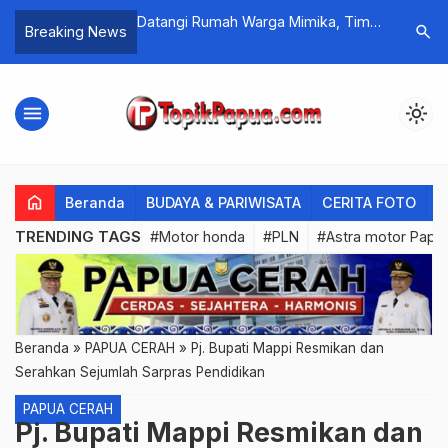
 di Kota Jayapura
Datangi Rumah Warga Mimika, Tim
BTM : Per
search
Breaking News
adi 12 Kasus
Kesehatan Keladi Sagu Beri
Protes Ke
Pengobatan Secara Langsung
Habib Riz
menu
light_mode
home
Beranda
BUDAYA & PARIWISATA
CERITA FOTO
C
TRENDING TAGS
#Motor honda
#PLN
#Astra motor Papu
Beranda
»
PAPUA CERAH
»
Pj. Bupati Mappi Resmikan dan
Serahkan Sejumlah Sarpras Pendidikan
PAPUA CERAH
Pj. Bupati Mappi Resmikan dan