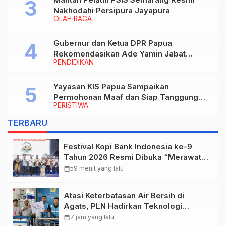
Nakhodahi Persipura Jayapura
OLAH RAGA
Gubernur dan Ketua DPR Papua
Rekomendasikan Ade Yamin Jabat
PENDIDIKAN
Rektor IAIN Fattahul Muluk Papua
periode 2026–2030
Yayasan KIS Papua Sampaikan
Permohonan Maaf dan Siap Tanggung
PERISTIWA
Biaya Korban Dugaan Keracunan MBG di
Depapre
TERBARU
Festival Kopi Bank Indonesia ke-9
Tahun 2026 Resmi Dibuka “Merawat
Warisan, Membangun Masa Depan
calendar_month
59 menit yang lalu
Papua”
Atasi Keterbatasan Air Bersih di
Agats, PLN Hadirkan Teknologi
Desalinasi untuk Masjid Saiful Al-
calendar_month
7 jam yang lalu