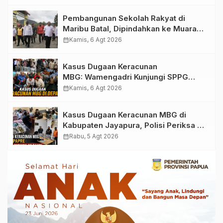
Bukhori dan Warga Sekitar
Pembangunan Sekolah Rakyat di
Maribu Batal, Dipindahkan ke Muara
Tami, Ini Sebabnya
calendar_month
Kamis, 6 Agt 2026
Kasus Dugaan Keracunan
MBG: Wamengadri Kunjungi SPPG
Yayasan KIS Papua, Ini yang
calendar_month
Kamis, 6 Agt 2026
Ditemukan
Kasus Dugaan Keracunan MBG di
Kabupaten Jayapura, Polisi Periksa 30
Orang Saksi
calendar_month
Rabu, 5 Agt 2026