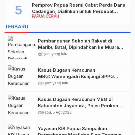
Pemprov Papua Resmi Cabut Perda Dana
Cadangan, Dialihkan untuk Percepat
PAPUA CERAH
Pembangunan dan Layanan Publik
TERBARU
Pembangunan Sekolah Rakyat di
Maribu Batal, Dipindahkan ke Muara
Tami, Ini Sebabnya
calendar_month
1 jam yang lalu
Kasus Dugaan Keracunan
MBG: Wamengadri Kunjungi SPPG
Yayasan KIS Papua, Ini yang
calendar_month
3 jam yang lalu
Ditemukan
Kasus Dugaan Keracunan MBG di
Kabupaten Jayapura, Polisi Periksa 30
Orang Saksi
calendar_month
Rabu, 5 Agt 2026
Yayasan KIS Papua Sampaikan
Permohonan Maaf dan Siap Tanggung