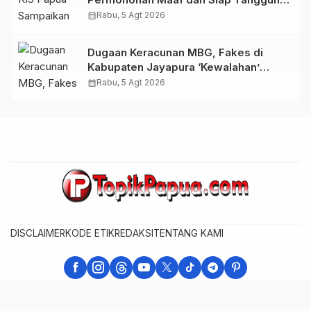
Biaya Korban Dugaan Keracunan MBG
calendar_month
Rabu, 5 Agt 2026
di Depapre
Dugaan Keracunan MBG, Fakes di
Kabupaten Jayapura ‘Kewalahan’
Layani Ratusan Korban
calendar_month
Rabu, 5 Agt 2026
DISCLAIMER
KODE ETIK
REDAKSI
TENTANG KAMI