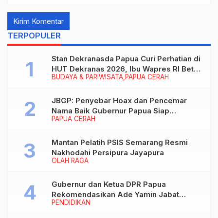
TERPOPULER
Stan Dekranasda Papua Curi Perhatian di
HUT Dekranas 2026, Ibu Wapres RI Betah
BUDAYA & PARIWISATA
PAPUA CERAH
Menikmati Karya Perajin
JBGP: Penyebar Hoax dan Pencemar
Nama Baik Gubernur Papua Siap
PAPUA CERAH
Berhadapan dengan Hukum!
Mantan Pelatih PSIS Semarang Resmi
Nakhodahi Persipura Jayapura
OLAH RAGA
Gubernur dan Ketua DPR Papua
Rekomendasikan Ade Yamin Jabat
PENDIDIKAN
Rektor IAIN Fattahul Muluk Papua
periode 2026–2030