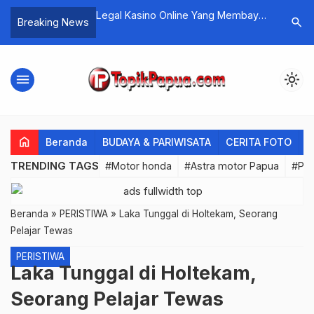
Kasino Gratis
Legal Kasino Online Yang Membayar
Permaina
search
Breaking News
Dengan Cepat
Blackjack
menu
light_mode
home
Beranda
BUDAYA & PARIWISATA
CERITA FOTO
C
TRENDING TAGS
#Motor honda
#Astra motor Papua
#PL
Beranda
»
PERISTIWA
»
Laka Tunggal di Holtekam, Seorang
Pelajar Tewas
PERISTIWA
Laka Tunggal di Holtekam,
Seorang Pelajar Tewas