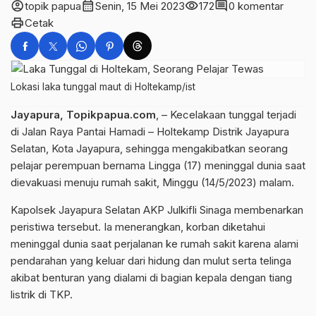
account_circle
calendar_month
visibility
comment
topik papua
Senin, 15 Mei 2023
172
0 komentar
print
Cetak
Lokasi laka tunggal maut di Holtekamp/ist
Jayapura, Topikpapua.com
, – Kecelakaan tunggal terjadi
di Jalan Raya Pantai Hamadi – Holtekamp Distrik Jayapura
Selatan, Kota Jayapura, sehingga mengakibatkan seorang
pelajar perempuan bernama Lingga (17) meninggal dunia saat
dievakuasi menuju rumah sakit, Minggu (14/5/2023) malam.
Kapolsek Jayapura Selatan AKP Julkifli Sinaga membenarkan
peristiwa tersebut. Ia menerangkan, korban diketahui
meninggal dunia saat perjalanan ke rumah sakit karena alami
pendarahan yang keluar dari hidung dan mulut serta telinga
akibat benturan yang dialami di bagian kepala dengan tiang
listrik di TKP.