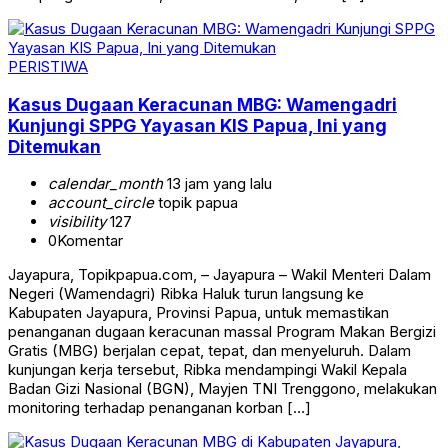
PERISTIWA
Kasus Dugaan Keracunan MBG: Wamengadri
Kunjungi SPPG Yayasan KIS Papua, Ini yang
Ditemukan
calendar_month
13 jam yang lalu
account_circle
topik papua
visibility
127
0
Komentar
Jayapura, Topikpapua.com, – Jayapura – Wakil Menteri Dalam
Negeri (Wamendagri) Ribka Haluk turun langsung ke
Kabupaten Jayapura, Provinsi Papua, untuk memastikan
penanganan dugaan keracunan massal Program Makan Bergizi
Gratis (MBG) berjalan cepat, tepat, dan menyeluruh. Dalam
kunjungan kerja tersebut, Ribka mendampingi Wakil Kepala
Badan Gizi Nasional (BGN), Mayjen TNI Trenggono, melakukan
monitoring terhadap penanganan korban […]