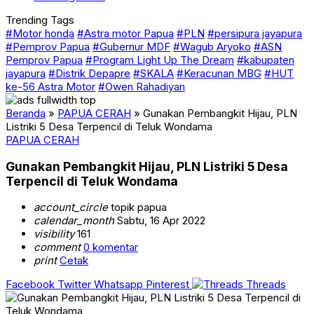
Trending Tags
#Motor honda
#Astra motor Papua
#PLN
#persipura jayapura
#Pemprov Papua
#Gubernur MDF
#Wagub Aryoko
#ASN
Pemprov Papua
#Program Light Up The Dream
#kabupaten
jayapura
#Distrik Depapre
#SKALA
#Keracunan MBG
#HUT
ke-56 Astra Motor
#Owen Rahadiyan
Beranda
»
PAPUA CERAH
»
Gunakan Pembangkit Hijau, PLN
Listriki 5 Desa Terpencil di Teluk Wondama
PAPUA CERAH
Gunakan Pembangkit Hijau, PLN Listriki 5 Desa
Terpencil di Teluk Wondama
account_circle
topik papua
calendar_month
Sabtu, 16 Apr 2022
visibility
161
comment
0 komentar
print
Cetak
Facebook
Twitter
Whatsapp
Pinterest
Threads