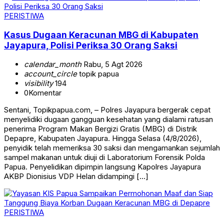
PERISTIWA
Kasus Dugaan Keracunan MBG di Kabupaten
Jayapura, Polisi Periksa 30 Orang Saksi
calendar_month
Rabu, 5 Agt 2026
account_circle
topik papua
visibility
194
0
Komentar
Sentani, Topikpapua.com, – Polres Jayapura bergerak cepat
menyelidiki dugaan gangguan kesehatan yang dialami ratusan
penerima Program Makan Bergizi Gratis (MBG) di Distrik
Depapre, Kabupaten Jayapura. Hingga Selasa (4/8/2026),
penyidik telah memeriksa 30 saksi dan mengamankan sejumlah
sampel makanan untuk diuji di Laboratorium Forensik Polda
Papua. Penyelidikan dipimpin langsung Kapolres Jayapura
AKBP Dionisius VDP Helan didampingi […]
PERISTIWA