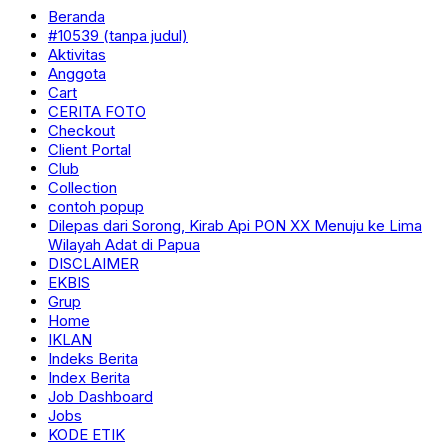
Beranda
#10539 (tanpa judul)
Aktivitas
Anggota
Cart
CERITA FOTO
Checkout
Client Portal
Club
Collection
contoh popup
Dilepas dari Sorong, Kirab Api PON XX Menuju ke Lima
Wilayah Adat di Papua
DISCLAIMER
EKBIS
Grup
Home
IKLAN
Indeks Berita
Index Berita
Job Dashboard
Jobs
KODE ETIK