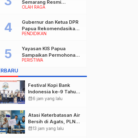
Semarang Resmi
OLAH RAGA
Nakhodahi Persipura
Jayapura
Gubernur dan Ketua DPR
Papua Rekomendasikan
PENDIDIKAN
Ade Yamin Jabat Rektor
IAIN Fattahul Muluk Papua
periode 2026–2030
Yayasan KIS Papua
Sampaikan Permohonan
PERISTIWA
Maaf dan Siap Tanggung
Biaya Korban Dugaan
ERBARU
Keracunan MBG di
Depapre
Festival Kopi Bank
Indonesia ke-9 Tahun
2026 Resmi Dibuka
calendar_month
6 jam yang lalu
“Merawat Warisan,
Membangun Masa
Atasi Keterbatasan Air
Depan Papua”
Bersih di Agats, PLN
Hadirkan Teknologi
calendar_month
13 jam yang lalu
Desalinasi untuk