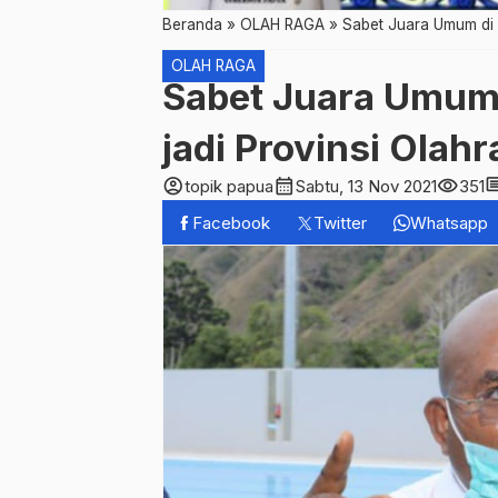
Beranda
»
OLAH RAGA
»
Sabet Juara Umum di 
OLAH RAGA
Sabet Juara Umum 
jadi Provinsi Olah
account_circle
calendar_month
visibility
comm
topik papua
Sabtu, 13 Nov 2021
351
Facebook
Twitter
Whatsapp