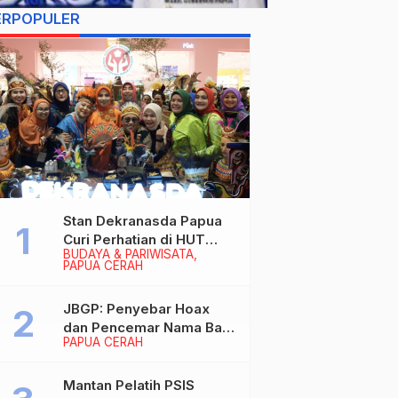
ERPOPULER
Stan Dekranasda Papua
Curi Perhatian di HUT
BUDAYA & PARIWISATA
Dekranas 2026, Ibu
PAPUA CERAH
Wapres RI Betah
Menikmati Karya Perajin
JBGP: Penyebar Hoax
dan Pencemar Nama Baik
PAPUA CERAH
Gubernur Papua Siap
Berhadapan dengan
Hukum!
Mantan Pelatih PSIS