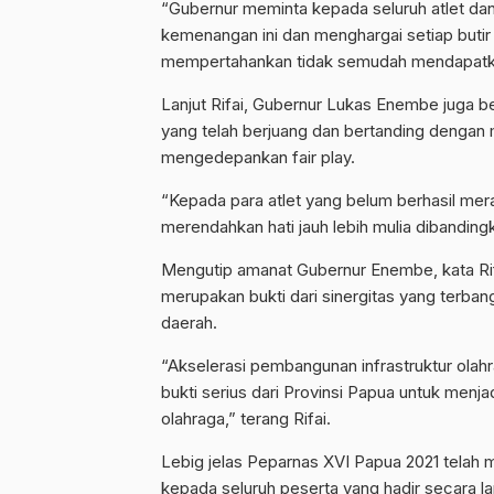
“Gubernur meminta kepada seluruh atlet da
kemenangan ini dan menghargai setiap butir 
mempertahankan tidak semudah mendapatkan
Lanjut Rifai, Gubernur Lukas Enembe juga be
yang telah berjuang dan bertanding dengan m
mengedepankan fair play.
“Kepada para atlet yang belum berhasil mer
merendahkan hati jauh lebih mulia dibandi
Mengutip amanat Gubernur Enembe, kata Rif
merupakan bukti dari sinergitas yang terba
daerah.
“Akselerasi pembangunan infrastruktur olah
bukti serius dari Provinsi Papua untuk menja
olahraga,” terang Rifai.
Lebig jelas Peparnas XVI Papua 2021 telah m
kepada seluruh peserta yang hadir secara l