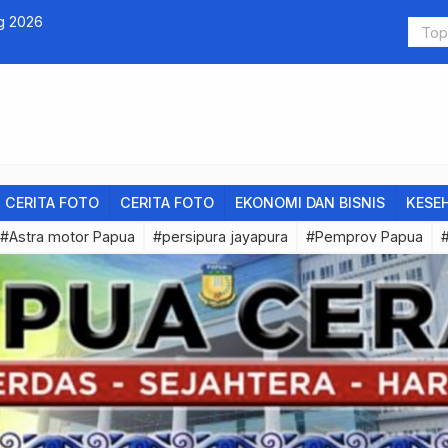
g 2026
Ini Pesan 
CERITA FOTO
CERITA FOTO
EKONOMI DAN BISNIS
KESE
#Astra motor Papua
#persipura jayapura
#Pemprov Papua