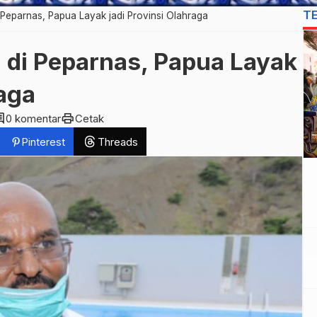
T
Peparnas, Papua Layak jadi Provinsi Olahraga
di Peparnas, Papua Layak
raga
ent
print
0 komentar
Cetak
Pinterest
Threads