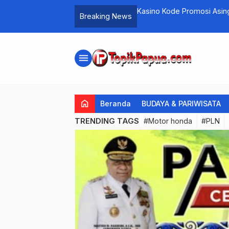
Kasino Kode Promosi Asin
Breaking News
menu
home
Beranda
BUDAYA & PARIWISATA
TRENDING TAGS
#Motor honda
#PLN