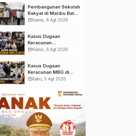
Masjid Saiful Al-
Pembangunan Sekolah
Bukhori dan Warga
Rakyat di Maribu Batal,
Sekitar
Dipindahkan ke Muara
calendar_month
Kamis, 6 Agt 2026
Tami, Ini Sebabnya
Kasus Dugaan
Keracunan
MBG: Wamengadri
calendar_month
Kamis, 6 Agt 2026
Kunjungi SPPG
Yayasan KIS Papua, Ini
Kasus Dugaan
yang Ditemukan
Keracunan MBG di
Kabupaten Jayapura,
calendar_month
Rabu, 5 Agt 2026
Polisi Periksa 30 Orang
Saksi