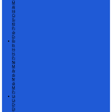
MI
Al-
Hidayah
Cintai
Satwa
Khas
Papua
dengan
Dongeng
Relat
Indah
Hotel
Hadirkan
Paket
Nikah
Murah,
Aman
dan
Nyaman
di
Masa
Pandemi
Undang-
Undang
DOB
Disahkan,