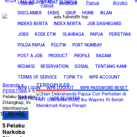
LIMA WILAYAH ADAT DI PAPUA
honda
jayapura
Papua
Aryoko
CERITA FOTO
Papua
EKONOMI DAN BISNIS
DISCLAIMER
EKBIS
GRUP
HOME
IKLAN
KESEHATAN
KOREM 172
INDEKS BERITA
OLAH RAGA
INDEX BERITA
JOB DASHBOARD
PAPUA CERAH
PENDIDIKAN
JOBS
KODE ETIK
OLAHRAGA
PAPUA
PERISTIWA
PERISTIWA
POLITIK
POLDA PAPUA
POLITIK
PORT NUMBAY
PORT NUMBAY
RAGAM
POST A JOB
PRODUCT
PROFILE
RAGAM
SOSIAL
TOPIK TV
REDAKSI
RESERVATION
SOSIAL
TENTANG KAMI
Uncategorized
TERMS OF SERVICE
TOPIK TV
WPR ACCOUNT
Beranda
»
TERPOPULER
WPR LOGIN
WPR LOGOUT
WPR PASSWORD RESET
PERISTIWA
»
5
Pelaku Narkoba
WPR PROFILE
WPR REGISTER
Ditangkap, Ini
Identitasnya
ght_mode
PERISTIWA
5 Pelaku
Narkoba