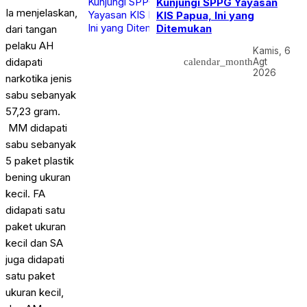
Kunjungi SPPG Yayasan
Ia menjelaskan,
KIS Papua, Ini yang
Ditemukan
dari tangan
pelaku AH
Kamis, 6
didapati
calendar_month
Agt
2026
narkotika jenis
sabu sebanyak
57,23 gram.
MM didapati
sabu sebanyak
5 paket plastik
bening ukuran
kecil. FA
didapati satu
paket ukuran
kecil dan SA
juga didapati
satu paket
ukuran kecil,