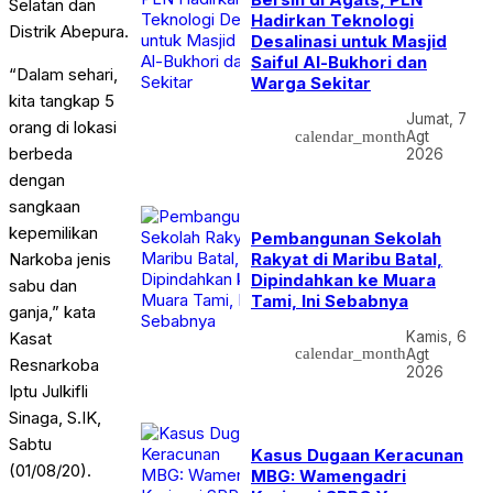
Selatan dan
Hadirkan Teknologi
Distrik Abepura.
Desalinasi untuk Masjid
Saiful Al-Bukhori dan
“Dalam sehari,
Warga Sekitar
kita tangkap 5
Jumat, 7
orang di lokasi
calendar_month
Agt
berbeda
2026
dengan
sangkaan
kepemilikan
Pembangunan Sekolah
Rakyat di Maribu Batal,
Narkoba jenis
Dipindahkan ke Muara
sabu dan
Tami, Ini Sebabnya
ganja,” kata
Kamis, 6
Kasat
calendar_month
Agt
Resnarkoba
2026
Iptu Julkifli
Sinaga, S.IK,
Sabtu
Kasus Dugaan Keracunan
(01/08/20).
MBG: Wamengadri