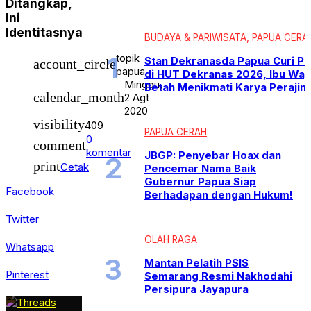
Ditangkap,
Ini
Identitasnya
BUDAYA & PARIWISATA
PAPUA CERA
topik
Stan Dekranasda Papua Curi Pe
account_circle
papua
di HUT Dekranas 2026, Ibu Wap
Minggu,
Betah Menikmati Karya Perajin
calendar_month
2 Agt
2020
visibility
409
PAPUA CERAH
0
comment
komentar
JBGP: Penyebar Hoax dan
print
Cetak
Pencemar Nama Baik
Gubernur Papua Siap
Facebook
Berhadapan dengan Hukum!
Twitter
OLAH RAGA
Whatsapp
Mantan Pelatih PSIS
Pinterest
Semarang Resmi Nakhodahi
Persipura Jayapura