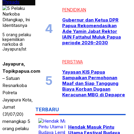
Threads
PENDIDIKAN
Gubernur dan Ketua DPR
Papua Rekomendasikan
Ade Yamin Jabat Rektor
5 orang pelaku
IAIN Fattahul Muluk Papua
kepemilikan
periode 2026–2030
narkoba di
Jayapura/Ist
PERISTIWA
Jayapura,
Topikpapua.com
Yayasan KIS Papua
Sampaikan Permohonan
– Satuan
Maaf dan Siap Tanggung
Resnarkoba
Biaya Korban Dugaan
Polreta
Keracunan MBG di Depapre
Jayapura Kota,
Jumat
TERBARU
(31/07/20)
menangkap 5
Hendak Masuk Pintu
orang pelaku
Utama Festival Budaya