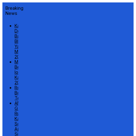
Breaking
News
Kasino
Dengan
Bandar
Blackjack
Yang
Menguntungkan
2026
Mesin
Berputar
Ios
Kasino
2026
Rolet
Bonus
Tertinggi
AMS
Gandeng
Rumah
Kata
Sorong
Ajak
Siswa