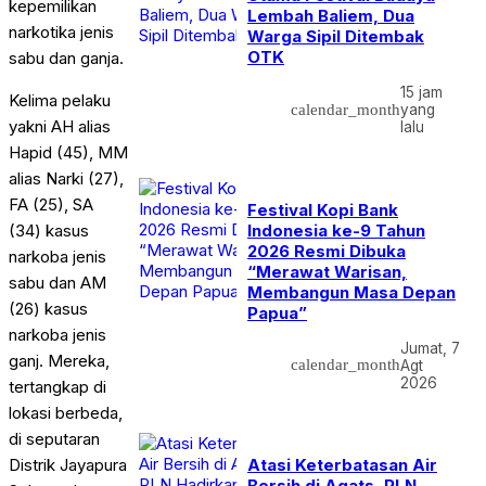
kepemilikan
Lembah Baliem, Dua
narkotika jenis
Warga Sipil Ditembak
OTK
sabu dan ganja.
15 jam
Kelima pelaku
calendar_month
yang
yakni AH alias
lalu
Hapid (45), MM
alias Narki (27),
FA (25), SA
Festival Kopi Bank
Indonesia ke-9 Tahun
(34) kasus
2026 Resmi Dibuka
narkoba jenis
“Merawat Warisan,
sabu dan AM
Membangun Masa Depan
(26) kasus
Papua”
narkoba jenis
Jumat, 7
ganj. Mereka,
calendar_month
Agt
2026
tertangkap di
lokasi berbeda,
di seputaran
Distrik Jayapura
Atasi Keterbatasan Air
Bersih di Agats, PLN