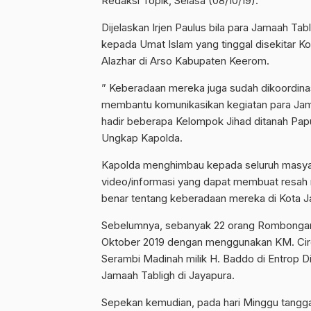
Redaksi Topik, Selasa (08/10/19).
Dijelaskan Irjen Paulus bila para Jamaah Ta
kepada Umat Islam yang tinggal disekitar Ko
Alazhar di Arso Kabupaten Keerom.
” Keberadaan mereka juga sudah dikoordin
membantu komunikasikan kegiatan para Jama
hadir beberapa Kelompok Jihad ditanah Pap
Ungkap Kapolda.
Kapolda menghimbau kepada seluruh masya
video/informasi yang dapat membuat resah 
benar tentang keberadaan mereka di Kota J
Sebelumnya, sebanyak 22 orang Rombongan J
Oktober 2019 dengan menggunakan KM. Cire
Serambi Madinah milik H. Baddo di Entrop D
Jamaah Tabligh di Jayapura.
Sepekan kemudian, pada hari Minggu tanggal