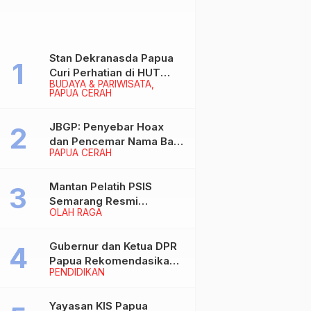
Stan Dekranasda Papua
Curi Perhatian di HUT
BUDAYA & PARIWISATA
Dekranas 2026, Ibu
PAPUA CERAH
Wapres RI Betah
Menikmati Karya Perajin
JBGP: Penyebar Hoax
dan Pencemar Nama Baik
PAPUA CERAH
Gubernur Papua Siap
Berhadapan dengan
Hukum!
Mantan Pelatih PSIS
Semarang Resmi
OLAH RAGA
Nakhodahi Persipura
Jayapura
Gubernur dan Ketua DPR
Papua Rekomendasikan
PENDIDIKAN
Ade Yamin Jabat Rektor
IAIN Fattahul Muluk Papua
periode 2026–2030
Yayasan KIS Papua