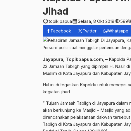
Jihad
account_circle
calendar_month
visibility
com
topik papua
Selasa, 8 Okt 2019
589
Facebook
Twitter
Whatsapp
Personil polisi saat menggelar pertemuan denga
Jayapura, Topikpapua.com
, – Kapolda P
22 Jamaah Tabligh yang dipimpin H. Nasir d
Muslim di Kota Jayapura dan Kabupaten Jay
Hal ini di tegaskan Kapolda untuk menepis 
kegiatan jihad.
” Tujuan Jamaah Tabligh di Jayapura dalam
akan berkunjung ke Masjid – Masjid yang a
direncanakan pelaksanaan dakwah tersebut 
Tabligh di Kota Jayapura dan Kabupaten Jaya