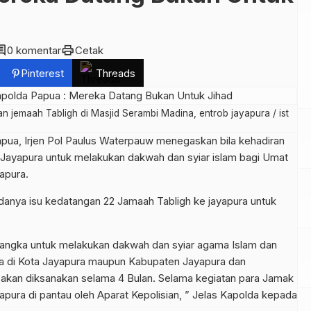
ment
print
0 komentar
Cetak
Pinterest
Threads
n jemaah Tabligh di Masjid Serambi Madina, entrob jayapura / ist
apua, Irjen Pol Paulus Waterpauw menegaskan bila kehadiran
i Jayapura untuk melakukan dakwah dan syiar islam bagi Umat
apura.
adanya isu kedatangan 22 Jamaah Tabligh ke jayapura untuk
 rangka untuk melakukan dakwah dan syiar agama Islam dan
da di Kota Jayapura maupun Kabupaten Jayapura dan
akan diksanakan selama 4 Bulan. Selama kegiatan para Jamak
pura di pantau oleh Aparat Kepolisian, ” Jelas Kapolda kepada