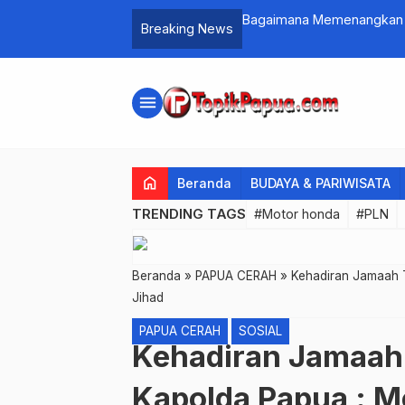
 Kasino 2026
Bagaimana Memenangkan U
Breaking News
menu
home
Beranda
BUDAYA & PARIWISATA
TRENDING TAGS
#Motor honda
#PLN
Beranda
»
PAPUA CERAH
»
Kehadiran Jamaah T
Jihad
PAPUA CERAH
SOSIAL
Kehadiran Jamaah 
Kapolda Papua : M