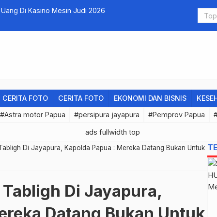
ang Di Kasino Mesin Judi 2026
Memenangk
CERITA FOTO
CERITA FOTO
EKONOMI DAN BISNIS
KESE
#Astra motor Papua
#persipura jayapura
#Pemprov Papua
T
abligh Di Jayapura, Kapolda Papua : Mereka Datang Bukan Untuk
Tabligh Di Jayapura,
ereka Datang Bukan Untuk