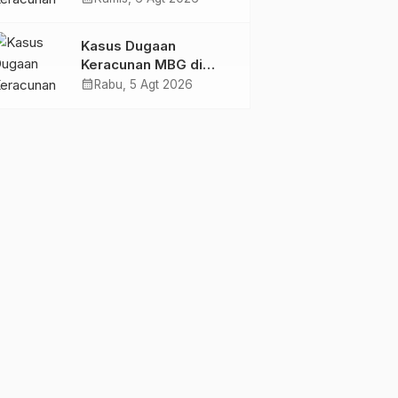
Kunjungi SPPG
Yayasan KIS Papua, Ini
Kasus Dugaan
yang Ditemukan
Keracunan MBG di
Kabupaten Jayapura,
calendar_month
Rabu, 5 Agt 2026
Polisi Periksa 30 Orang
Saksi