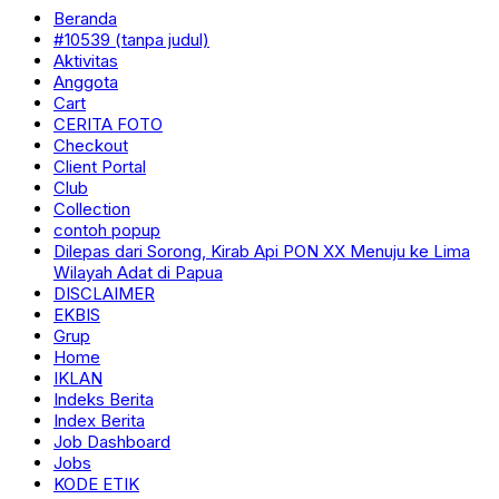
Beranda
#10539 (tanpa judul)
Aktivitas
Anggota
Cart
CERITA FOTO
Checkout
Client Portal
Club
Collection
contoh popup
Dilepas dari Sorong, Kirab Api PON XX Menuju ke Lima
Wilayah Adat di Papua
DISCLAIMER
EKBIS
Grup
Home
IKLAN
Indeks Berita
Index Berita
Job Dashboard
Jobs
KODE ETIK