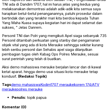
TNI ada di Dandim 1707, hal ini harus jelas yang kedua yang
melaksanakan demontrasi adalah adik-adik kita semua saya
harapkan betul-betul penanganannya, patuhi prosedur dalam
bertindak dan yang terakhir mari kita berdoa kepada Tuhan
Yang Maha Kuasa supaya kegiatan hari ini dapat selamat dan
sukses, ” Jelas Danrem.
Personil TNI dan Polri yang mengikuti Apel siaga sebanyak 735
Personil ditambah perkuatan yang stanby dan pengamanan
objek vital yang ada di kota Merauke sehingga sekitar kurang
lebih seribu personil dan Sehabis apel siaga dilanjutkan
pembagian tugas oleh Kabag Ops Polres Merauke, sesuai
surat perintah yang telah di buatkan.
Aksi demo mahasiswa merauke berjalan lancar dan di kawal
ketat aparat. hingga demo usai situasi kota merauke tetap
kondusif.
(Redaksi Topik)
Tags
demo mahasiswa
Kodim1707 merauke
korem 174/ATV
merauke
polres merauke
Penulis
: topik papua
Komentar (0)