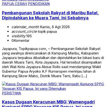
PAPUA CERAH
PENDIDIKAN
Pembangunan Sekolah Rakyat di Maribu Batal,
Dipindahkan ke Muara Tami, Ini Sebabnya
calendar_month
Kamis, 6 Agt 2026
account_circle
topik papua
visibility
195
0
Komentar
Jayapura, Topikpapua com, – Pembangunan Sekolah Rakyat
yang awalnya direncanakan di Kampung Maribu, Kabupaten
Jayapura terpaksa dibatalkan dan dipindahkan ke lokasi baru di
daerah Muara Tami, Kota Jayapura. Hal tersebut disampaikan
oleh Wali Kota Jayapura Abisai Rollo saat mendampingi Wakil
Gubernur Papua Aryoko A.F Rumaropen meninjau lahan di
Kampung Skow Mabo, Distrik Muara Tami, Rabu […]
PERISTIWA
Kasus Dugaan Keracunan MBG: Wamengadri
Kunjungi SPPG Yayasan KIS Papua, Ini yang