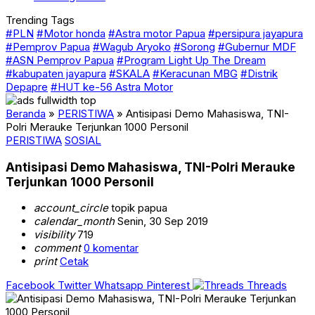
Trending Tags
#PLN
#Motor honda
#Astra motor Papua
#persipura jayapura
#Pemprov Papua
#Wagub Aryoko
#Sorong
#Gubernur MDF
#ASN Pemprov Papua
#Program Light Up The Dream
#kabupaten jayapura
#SKALA
#Keracunan MBG
#Distrik
Depapre
#HUT ke-56 Astra Motor
Beranda
»
PERISTIWA
»
Antisipasi Demo Mahasiswa, TNI-
Polri Merauke Terjunkan 1000 Personil
PERISTIWA
SOSIAL
Antisipasi Demo Mahasiswa, TNI-Polri Merauke
Terjunkan 1000 Personil
account_circle
topik papua
calendar_month
Senin, 30 Sep 2019
visibility
719
comment
0 komentar
print
Cetak
Facebook
Twitter
Whatsapp
Pinterest
Threads