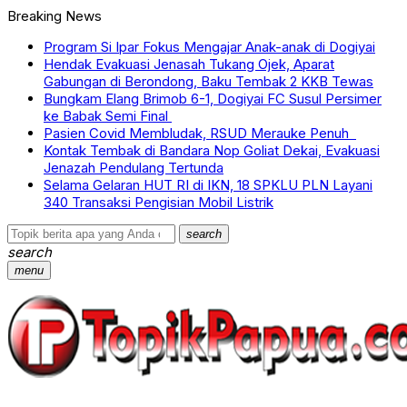
Breaking News
Program Si Ipar Fokus Mengajar Anak-anak di Dogiyai
Hendak Evakuasi Jenasah Tukang Ojek, Aparat
Gabungan di Berondong, Baku Tembak 2 KKB Tewas
Bungkam Elang Brimob 6-1, Dogiyai FC Susul Persimer
ke Babak Semi Final
Pasien Covid Membludak, RSUD Merauke Penuh
Kontak Tembak di Bandara Nop Goliat Dekai, Evakuasi
Jenazah Pendulang Tertunda
Selama Gelaran HUT RI di IKN, 18 SPKLU PLN Layani
340 Transaksi Pengisian Mobil Listrik
search
search
menu