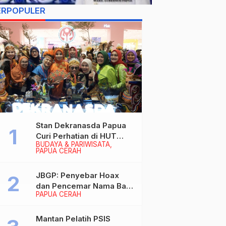
ERPOPULER
Stan Dekranasda Papua
Curi Perhatian di HUT
BUDAYA & PARIWISATA
Dekranas 2026, Ibu
PAPUA CERAH
Wapres RI Betah
Menikmati Karya Perajin
JBGP: Penyebar Hoax
dan Pencemar Nama Baik
PAPUA CERAH
Gubernur Papua Siap
Berhadapan dengan
Hukum!
Mantan Pelatih PSIS