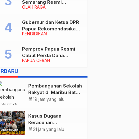
Semarang Resmi
OLAH RAGA
Nakhodahi Persipura
Jayapura
Gubernur dan Ketua DPR
Papua Rekomendasikan
PENDIDIKAN
Ade Yamin Jabat Rektor
IAIN Fattahul Muluk Papua
periode 2026–2030
Pemprov Papua Resmi
Cabut Perda Dana
PAPUA CERAH
Cadangan, Dialihkan
untuk Percepat
ERBARU
Pembangunan dan
Layanan Publik
Pembangunan Sekolah
Rakyat di Maribu Batal,
Dipindahkan ke Muara
calendar_month
19 jam yang lalu
Tami, Ini Sebabnya
Kasus Dugaan
Keracunan
MBG: Wamengadri
calendar_month
21 jam yang lalu
Kunjungi SPPG