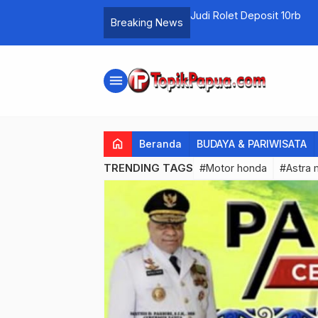
Judi Rolet Deposit 10rb
Breaking News
menu
home
Beranda
BUDAYA & PARIWISATA
TRENDING TAGS
#Motor honda
#Astra 