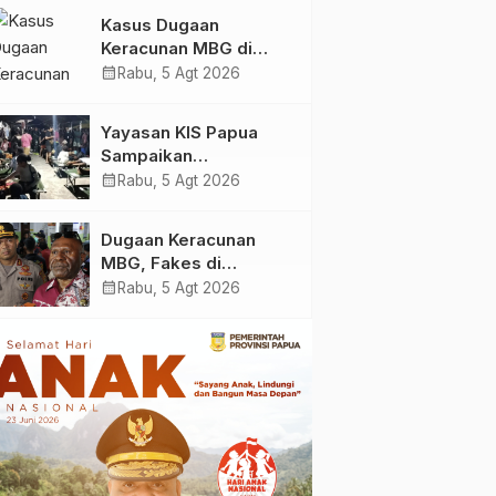
Yayasan KIS Papua, Ini
Kasus Dugaan
yang Ditemukan
Keracunan MBG di
Kabupaten Jayapura,
calendar_month
Rabu, 5 Agt 2026
Polisi Periksa 30 Orang
Saksi
Yayasan KIS Papua
Sampaikan
Permohonan Maaf dan
calendar_month
Rabu, 5 Agt 2026
Siap Tanggung Biaya
Korban Dugaan
Dugaan Keracunan
Keracunan MBG di
MBG, Fakes di
Depapre
Kabupaten Jayapura
calendar_month
Rabu, 5 Agt 2026
‘Kewalahan’ Layani
Ratusan Korban