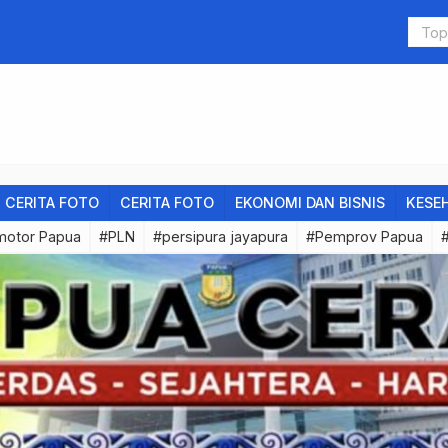
PLN Hadir Perkuat Fondasi Pembelajaran Digit
Papua
CERITA FOTO
CERITA FOTO
EKONOMI DAN BISNIS
KESE
motor Papua
#PLN
#persipura jayapura
#Pemprov Papua