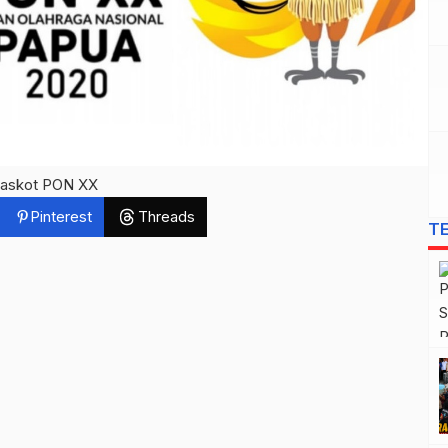
Maskot PON XX
Pinterest
Threads
T