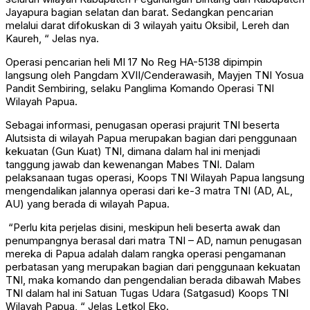
Jayapura bagian selatan dan barat. Sedangkan pencarian
melalui darat difokuskan di 3 wilayah yaitu Oksibil, Lereh dan
Kaureh, “ Jelas nya.
Operasi pencarian heli MI 17 No Reg HA-5138 dipimpin
langsung oleh Pangdam XVII/Cenderawasih, Mayjen TNI Yosua
Pandit Sembiring, selaku Panglima Komando Operasi TNI
Wilayah Papua.
Sebagai informasi, penugasan operasi prajurit TNI beserta
Alutsista di wilayah Papua merupakan bagian dari penggunaan
kekuatan (Gun Kuat) TNI, dimana dalam hal ini menjadi
tanggung jawab dan kewenangan Mabes TNI. Dalam
pelaksanaan tugas operasi, Koops TNI Wilayah Papua langsung
mengendalikan jalannya operasi dari ke-3 matra TNI (AD, AL,
AU) yang berada di wilayah Papua.
“Perlu kita perjelas disini, meskipun heli beserta awak dan
penumpangnya berasal dari matra TNI – AD, namun penugasan
mereka di Papua adalah dalam rangka operasi pengamanan
perbatasan yang merupakan bagian dari penggunaan kekuatan
TNI, maka komando dan pengendalian berada dibawah Mabes
TNI dalam hal ini Satuan Tugas Udara (Satgasud) Koops TNI
Wilayah Papua, “ Jelas Letkol Eko.