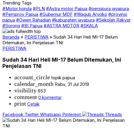
Trending Tags
#Motor honda
#PLN
#Astra motor Papua
#persipura jayapura
#Pemprov Papua
#Gubernur MDF
#Wagub Aryoko
#provinsi
papua
#Owen Rahadian
#kabupaten jayapura
#Sekolah Rakyat
#Sorong
#BI Papua
#ASTRA MOTOR
#SKALA
Beranda
»
PERISTIWA
»
Sudah 34 Hari Heli MI-17 Belum
Ditemukan, Ini Penjelasan TNI
PERISTIWA
Sudah 34 Hari Heli MI-17 Belum Ditemukan, Ini
Penjelasan TNI
account_circle
topik papua
calendar_month
Rabu, 31 Jul 2019
visibility
653
comment
0 komentar
print
Cetak
Facebook
Twitter
Whatsapp
Pinterest
Threads