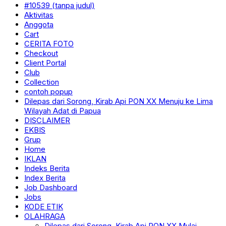
#10539 (tanpa judul)
Aktivitas
Anggota
Cart
CERITA FOTO
Checkout
Client Portal
Club
Collection
contoh popup
Dilepas dari Sorong, Kirab Api PON XX Menuju ke Lima
Wilayah Adat di Papua
DISCLAIMER
EKBIS
Grup
Home
IKLAN
Indeks Berita
Index Berita
Job Dashboard
Jobs
KODE ETIK
OLAHRAGA
Dilepas dari Sorong, Kirab Api PON XX Mulai