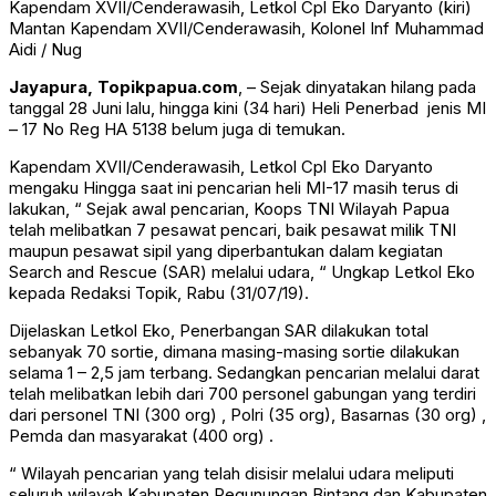
Kapendam XVII/Cenderawasih, Letkol Cpl Eko Daryanto (kiri)
Mantan Kapendam XVII/Cenderawasih, Kolonel Inf Muhammad
Aidi / Nug
Jayapura, Topikpapua.com
, – Sejak dinyatakan hilang pada
tanggal 28 Juni lalu, hingga kini (34 hari) Heli Penerbad jenis MI
– 17 No Reg HA 5138 belum juga di temukan.
Kapendam XVII/Cenderawasih, Letkol Cpl Eko Daryanto
mengaku Hingga saat ini pencarian heli MI-17 masih terus di
lakukan, “ Sejak awal pencarian, Koops TNI Wilayah Papua
telah melibatkan 7 pesawat pencari, baik pesawat milik TNI
maupun pesawat sipil yang diperbantukan dalam kegiatan
Search and Rescue (SAR) melalui udara, “ Ungkap Letkol Eko
kepada Redaksi Topik, Rabu (31/07/19).
Dijelaskan Letkol Eko, Penerbangan SAR dilakukan total
sebanyak 70 sortie, dimana masing-masing sortie dilakukan
selama 1 – 2,5 jam terbang. Sedangkan pencarian melalui darat
telah melibatkan lebih dari 700 personel gabungan yang terdiri
dari personel TNI (300 org) , Polri (35 org), Basarnas (30 org) ,
Pemda dan masyarakat (400 org) .
“ Wilayah pencarian yang telah disisir melalui udara meliputi
seluruh wilayah Kabupaten Pegunungan Bintang dan Kabupaten