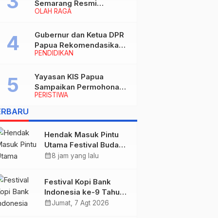
Semarang Resmi
OLAH RAGA
Nakhodahi Persipura
Jayapura
Gubernur dan Ketua DPR
Papua Rekomendasikan
PENDIDIKAN
Ade Yamin Jabat Rektor
IAIN Fattahul Muluk Papua
periode 2026–2030
Yayasan KIS Papua
Sampaikan Permohonan
PERISTIWA
Maaf dan Siap Tanggung
Biaya Korban Dugaan
ERBARU
Keracunan MBG di
Depapre
Hendak Masuk Pintu
Utama Festival Budaya
Lembah Baliem, Dua
calendar_month
8 jam yang lalu
Warga Sipil Ditembak
OTK
Festival Kopi Bank
Indonesia ke-9 Tahun
2026 Resmi Dibuka
calendar_month
Jumat, 7 Agt 2026
“Merawat Warisan,