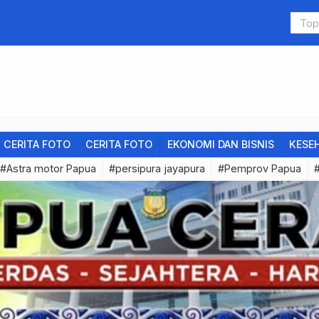
rban, 1 Wanita di Jayapura Tewas Ditikam
Kasino Vir
CERITA FOTO
CERITA FOTO
EKONOMI DAN BISNIS
KESE
#Astra motor Papua
#persipura jayapura
#Pemprov Papua