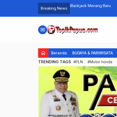
Prostitusi Online Telan Ko
Breaking News
…
menu
home
Beranda
BUDAYA & PARIWISATA
TRENDING TAGS
#PLN
#Motor honda