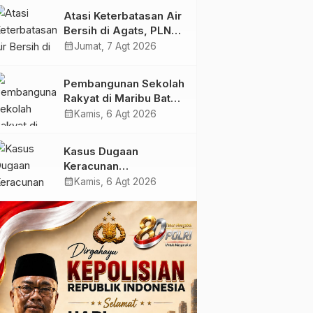
Membangun Masa
Atasi Keterbatasan Air
Depan Papua”
Bersih di Agats, PLN
Hadirkan Teknologi
calendar_month
Jumat, 7 Agt 2026
Desalinasi untuk
Masjid Saiful Al-
Pembangunan Sekolah
Bukhori dan Warga
Rakyat di Maribu Batal,
Sekitar
Dipindahkan ke Muara
calendar_month
Kamis, 6 Agt 2026
Tami, Ini Sebabnya
Kasus Dugaan
Keracunan
MBG: Wamengadri
calendar_month
Kamis, 6 Agt 2026
Kunjungi SPPG
Yayasan KIS Papua, Ini
yang Ditemukan