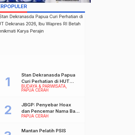
ERPOPULER
Stan Dekranasda Papua
Curi Perhatian di HUT
BUDAYA & PARIWISATA
Dekranas 2026, Ibu
PAPUA CERAH
Wapres RI Betah
Menikmati Karya Perajin
JBGP: Penyebar Hoax
dan Pencemar Nama Baik
PAPUA CERAH
Gubernur Papua Siap
Berhadapan dengan
Hukum!
Mantan Pelatih PSIS