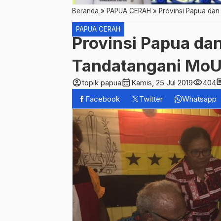
Beranda
»
PAPUA CERAH
»
Provinsi Papua da
PAPUA CERAH
Provinsi Papua d
Tandatangani MoU
account_circle
calendar_month
visibility
com
topik papua
Kamis, 25 Jul 2019
404
Facebook
Twitter
Whatsapp