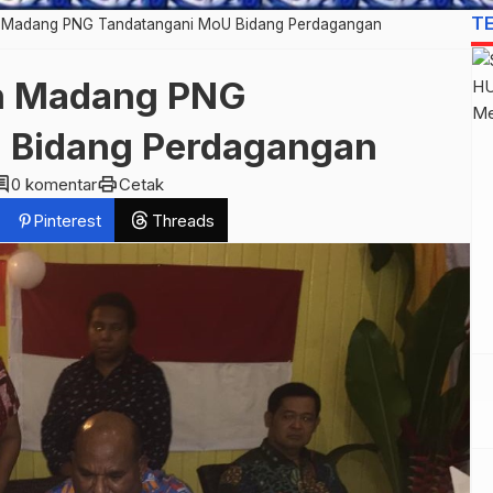
T
n Madang PNG Tandatangani MoU Bidang Perdagangan
an Madang PNG
 Bidang Perdagangan
ment
print
0 komentar
Cetak
Pinterest
Threads