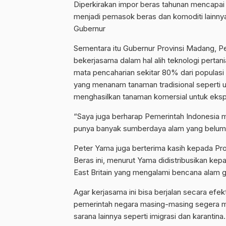
Diperkirakan impor beras tahunan mencapai 20
menjadi pemasok beras dan komoditi lainny
Gubernur
Sementara itu Gubernur Provinsi Madang, P
bekerjasama dalam hal alih teknologi perta
mata pencaharian sekitar 80% dari populasi 
yang menanam tanaman tradisional seperti ubi
menghasilkan tanaman komersial untuk ekspo
“Saya juga berharap Pemerintah Indonesia 
punya banyak sumberdaya alam yang belum 
Peter Yama juga berterima kasih kepada Pr
Beras ini, menurut Yama didistribusikan kep
East Britain yang mengalami bencana alam 
Agar kerjasama ini bisa berjalan secara efe
pemerintah negara masing-masing segera me
sarana lainnya seperti imigrasi dan karantina.