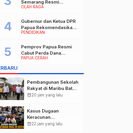
Semarang Resmi
OLAH RAGA
Nakhodahi Persipura
Jayapura
Gubernur dan Ketua DPR
Papua Rekomendasikan
PENDIDIKAN
Ade Yamin Jabat Rektor
IAIN Fattahul Muluk Papua
periode 2026–2030
Pemprov Papua Resmi
Cabut Perda Dana
PAPUA CERAH
Cadangan, Dialihkan
untuk Percepat
ERBARU
Pembangunan dan
Layanan Publik
Pembangunan Sekolah
Rakyat di Maribu Batal,
Dipindahkan ke Muara
calendar_month
20 jam yang lalu
Tami, Ini Sebabnya
Kasus Dugaan
Keracunan
MBG: Wamengadri
calendar_month
22 jam yang lalu
Kunjungi SPPG