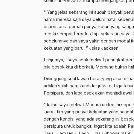
senior di Persipura mampu mengangkat per
“ Yang jelas sekarang ini sudah banyak pe
nama mereka saja saya belum hafal sepenu
di persipura pernah punya ikatan yang sanga
meski sempat terputus tapi sekarang saya li
sebelumnya dan saya yakin dengan modal it
kekuatan yang baru, “ Jelas Jacksen.
Lanjutnya, “saya tidak melihat peringkat persi
bila besok kita di berkati, Memang bukan hal
Disinggung soal lawan berat yang akan di h
adalah salah satu kandidat juara di Liga tah
Persipura, dan laga esok akan menjadi awal
“ kalau saya melihat Madura united ini seper
juara , tim yang punya kekuatan yang sangat
dengan kondisi yang ada sekarang ini besok 
persipura untuk bangkit. Ingat kita adalah P
Tags
Jacksen F Tiago
Liga 1 Shoope 2019