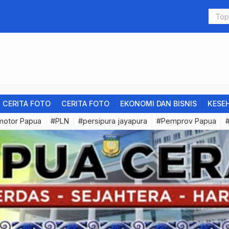
Ini Langkah
CERITA FOTO
CERITA FOTO
EKONOMI DAN BISNIS
KESE
motor Papua
#PLN
#persipura jayapura
#Pemprov Papua