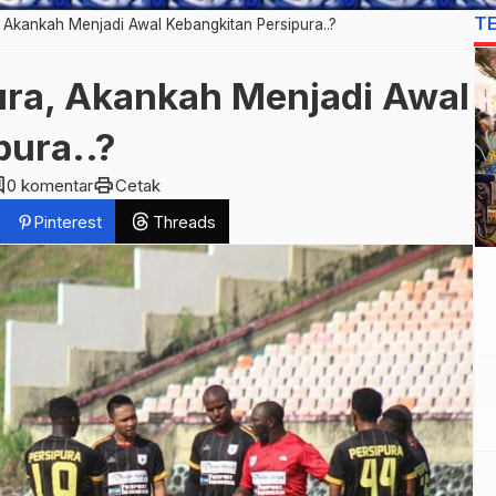
T
 Akankah Menjadi Awal Kebangkitan Persipura..?
ra, Akankah Menjadi Awal
pura..?
ent
print
0 komentar
Cetak
Pinterest
Threads