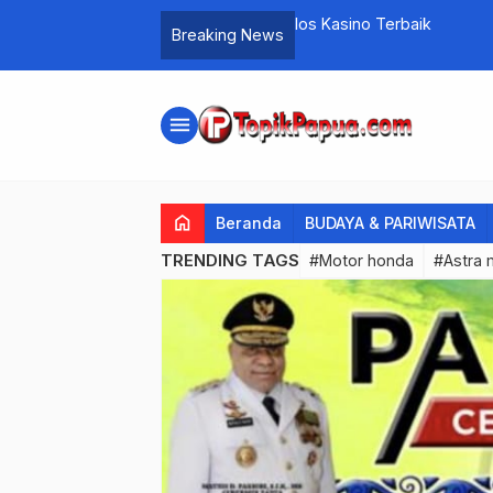
Ios Kasino Terbaik
Breaking News
menu
home
Beranda
BUDAYA & PARIWISATA
TRENDING TAGS
#Motor honda
#Astra 