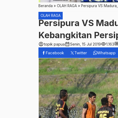
Beranda
»
OLAH RAGA
»
Persipura VS Madura,
OLAH RAGA
Persipura VS Madu
Kebangkitan Persi
account_circle
calendar_month
visibility
comm
topik papua
Senin, 15 Jul 2019
1.163
Facebook
Twitter
Whatsapp