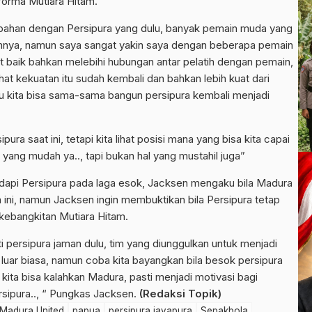
forma Mutiara Hitam.
rubahan dengan Persipura yang dulu, banyak pemain muda yang
hnya, namun saya sangat yakin saya dengan beberapa pemain
t baik bahkan melebihi hubungan antar pelatih dengan pemain,
hat kekuatan itu sudah kembali dan bahkan lebih kuat dari
u kita bisa sama-sama bangun persipura kembali menjadi
pura saat ini, tetapi kita lihat posisi mana yang bisa kita capai
 yang mudah ya.., tapi bukan hal yang mustahil juga”
adapi Persipura pada laga esok, Jacksen mengaku bila Madura
un ini, namun Jacksen ingin membuktikan bila Persipura tetap
 kebangkitan Mutiara Hitam.
ti persipura jaman dulu, tim yang diunggulkan untuk menjadi
 luar biasa, namun coba kita bayangkan bila besok persipura
kita bisa kalahkan Madura, pasti menjadi motivasi bagi
ersipura.., “ Pungkas Jacksen.
(Redaksi Topik)
Madura United
papua
persipura jayapura
Sepakbola