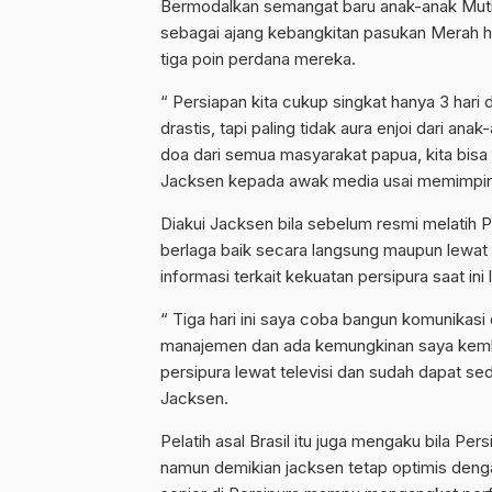
Bermodalkan semangat baru anak-anak Mutiar
sebagai ajang kebangkitan pasukan Merah 
tiga poin perdana mereka.
“ Persiapan kita cukup singkat hanya 3 hari
drastis, tapi paling tidak aura enjoi dari a
doa dari semua masyarakat papua, kita bis
Jacksen kepada awak media usai memimpin P
Diakui Jacksen bila sebelum resmi melatih P
berlaga baik secara langsung maupun lewat l
informasi terkait kekuatan persipura saat ini
“ Tiga hari ini saya coba bangun komunika
manajemen dan ada kemungkinan saya kemba
persipura lewat televisi dan sudah dapat sed
Jacksen.
Pelatih asal Brasil itu juga mengaku bila P
namun demikian jacksen tetap optimis deng