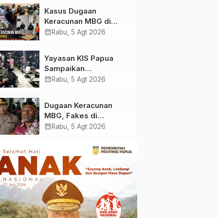
Yayasan KIS Papua, Ini
Kasus Dugaan
yang Ditemukan
Keracunan MBG di
Kabupaten Jayapura,
calendar_month
Rabu, 5 Agt 2026
Polisi Periksa 30 Orang
Saksi
Yayasan KIS Papua
Sampaikan
Permohonan Maaf dan
calendar_month
Rabu, 5 Agt 2026
Siap Tanggung Biaya
Korban Dugaan
Dugaan Keracunan
Keracunan MBG di
MBG, Fakes di
Depapre
Kabupaten Jayapura
calendar_month
Rabu, 5 Agt 2026
‘Kewalahan’ Layani
Ratusan Korban