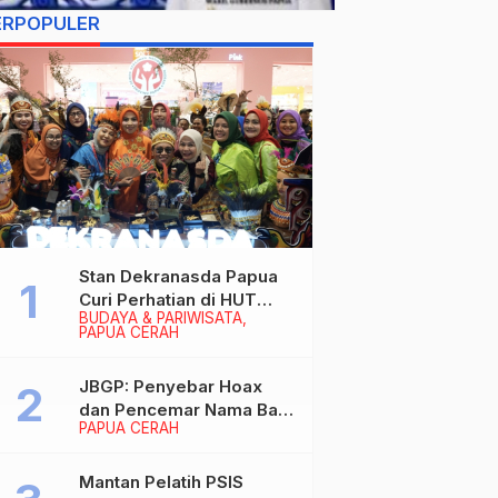
ERPOPULER
Stan Dekranasda Papua
Curi Perhatian di HUT
BUDAYA & PARIWISATA
Dekranas 2026, Ibu
PAPUA CERAH
Wapres RI Betah
Menikmati Karya Perajin
JBGP: Penyebar Hoax
dan Pencemar Nama Baik
PAPUA CERAH
Gubernur Papua Siap
Berhadapan dengan
Hukum!
Mantan Pelatih PSIS