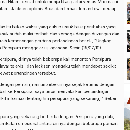
a Hitam berniat untuk menjadikan partai versus Madura ini
hitam, Jacksen optimis Boas dan teman-teman bisa meraup
 dan itu bukan waktu yang cukup untuk buat perubahan yang
nak-anak sudah mulai terlihat, dan semoga dengan dukungan dan
a raih kemenangan perdana pertandingan besok, “Ungkap
ersipura menggelar uji lapangan, Senin (15/07/19).
ersipura, dirinya telah beberapa kali menonton Persipura
ayar televisi, dan jacksen mengaku telah mendapat sedikit
 lewat pertandingan tersebut.
si dengan pemain, namun sebelumnya sejak ketemu dengan
li ke Persipura, saya terus menyaksikan pertandingan
ikit informasi tentang tim persipura yang sekarang, “ Beber
ersipura yang sekarang berbeda dengan Persipura yang dulu,
an ikatan emosional antara dirinya dengan beberapa pemain