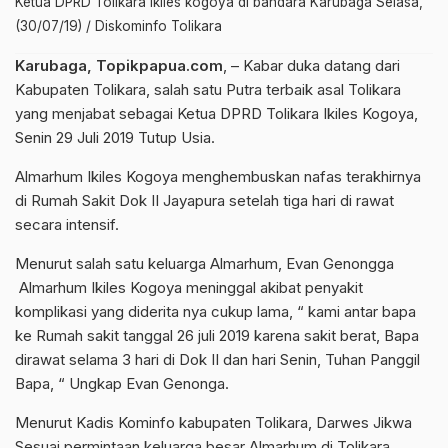
Ketua DPRD Tolikara Ikiles kogoya di bandara Karubaga Selasa,
(30/07/19) / Diskominfo Tolikara
Karubaga, Topikpapua.com
, – Kabar duka datang dari
Kabupaten Tolikara, salah satu Putra terbaik asal Tolikara
yang menjabat sebagai Ketua DPRD Tolikara Ikiles Kogoya,
Senin 29 Juli 2019 Tutup Usia.
Almarhum Ikiles Kogoya menghembuskan nafas terakhirnya
di Rumah Sakit Dok II Jayapura setelah tiga hari di rawat
secara intensif.
Menurut salah satu keluarga Almarhum, Evan Genongga
Almarhum Ikiles Kogoya meninggal akibat penyakit
komplikasi yang diderita nya cukup lama, “ kami antar bapa
ke Rumah sakit tanggal 26 juli 2019 karena sakit berat, Bapa
dirawat selama 3 hari di Dok II dan hari Senin, Tuhan Panggil
Bapa, “ Ungkap Evan Genonga.
Menurut Kadis Kominfo kabupaten Tolikara, Darwes Jikwa
Sesuai permintaan keluarga besar Almarhum di Tolikara