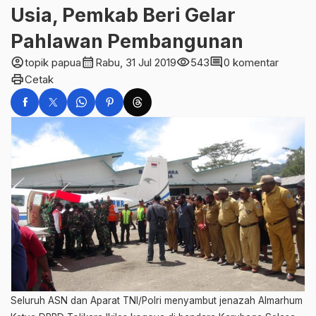
Usia, Pemkab Beri Gelar
Pahlawan Pembangunan
account_circle
calendar_month
visibility
comment
topik papua
Rabu, 31 Jul 2019
543
0 komentar
print
Cetak
Seluruh ASN dan Aparat TNI/Polri menyambut jenazah Almarhum