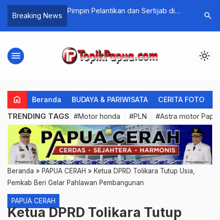
n dan Sertijab di
Kasino Mesin Judi Vip Yang Aman
Kabar Bai
search
Breaking News
…
pua, Ini Pesan Irjen
2026
2025 di 
menu
light_mode
home
Beranda
BUDAYA & PARIWISATA
CERITA FOTO
C
TRENDING TAGS
#Motor honda
#PLN
#Astra motor Papu
Beranda
»
PAPUA CERAH
»
Ketua DPRD Tolikara Tutup Usia,
Pemkab Beri Gelar Pahlawan Pembangunan
PAPUA CERAH
Ketua DPRD Tolikara Tutup