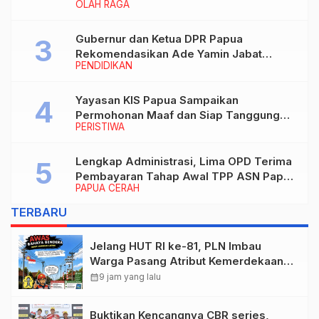
OLAH RAGA
Gubernur dan Ketua DPR Papua
Rekomendasikan Ade Yamin Jabat
PENDIDIKAN
Rektor IAIN Fattahul Muluk Papua
periode 2026–2030
Yayasan KIS Papua Sampaikan
Permohonan Maaf dan Siap Tanggung
PERISTIWA
Biaya Korban Dugaan Keracunan MBG di
Depapre
Lengkap Administrasi, Lima OPD Terima
Pembayaran Tahap Awal TPP ASN Papua
PAPUA CERAH
Bulan Maret 2026
TERBARU
Jelang HUT RI ke-81, PLN Imbau
Warga Pasang Atribut Kemerdekaan
Minimal 3 Meter dari Jaringan Listrik
calendar_month
9 jam yang lalu
Buktikan Kencangnya CBR series,