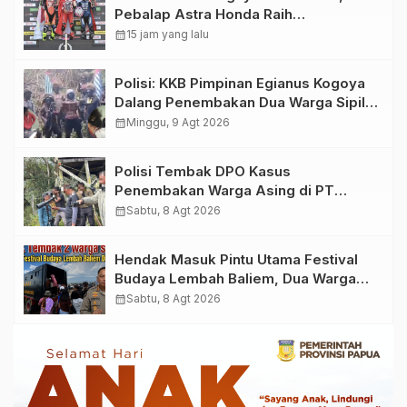
Pebalap Astra Honda Raih
Kemenangan di Mandalika
calendar_month
15 jam yang lalu
Polisi: KKB Pimpinan Egianus Kogoya
Dalang Penembakan Dua Warga Sipil
saat Festival Budaya Lembah Baliem
calendar_month
Minggu, 9 Agt 2026
Polisi Tembak DPO Kasus
Penembakan Warga Asing di PT
Freeport Indonesia
calendar_month
Sabtu, 8 Agt 2026
Hendak Masuk Pintu Utama Festival
Budaya Lembah Baliem, Dua Warga
Sipil Ditembak OTK
calendar_month
Sabtu, 8 Agt 2026